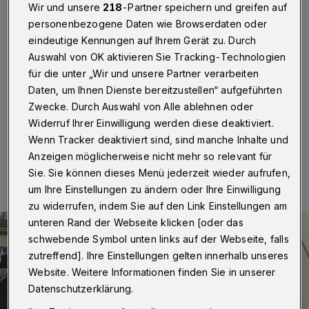
Kindergarten-Ausflug
Wir und unsere
218
-Partner speichern und greifen auf
personenbezogene Daten wie Browserdaten oder
Hilden
·
In Hilden hat der Verkehrsdienst der
eindeutige Kennungen auf Ihrem Gerät zu. Durch
Kreispolizeibehörde Mettmann am Mittwoch (29. Mai
Auswahl von OK aktivieren Sie Tracking-Technologien
2024) die Abfahrt eines Busses verhindert. Er sollte
für die unter „Wir und unsere Partner verarbeiten
Kinder einer Kita in einen Freizeitpark nach Kevelaer
Daten, um Ihnen Dienste bereitzustellen“ aufgeführten
bringen.
Zwecke. Durch Auswahl von Alle ablehnen oder
Widerruf Ihrer Einwilligung werden diese deaktiviert.
Wenn Tracker deaktiviert sind, sind manche Inhalte und
29.05.2024 , 16:00 Uhr
Eine Minute Lesezeit
Anzeigen möglicherweise nicht mehr so relevant für
Sie. Sie können dieses Menü jederzeit wieder aufrufen,
um Ihre Einstellungen zu ändern oder Ihre Einwilligung
zu widerrufen, indem Sie auf den Link Einstellungen am
unteren Rand der Webseite klicken [oder das
schwebende Symbol unten links auf der Webseite, falls
zutreffend]. Ihre Einstellungen gelten innerhalb unseres
Website. Weitere Informationen finden Sie in unserer
Datenschutzerklärung.