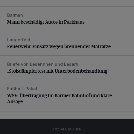
Barmen
Mann beschädigt Autos in Parkhaus
Mann beschädigt Autos in Parkhaus
Langerfeld
Feuerwehr-Einsatz wegen brennender Matratze
Feuerwehr-Einsatz wegen brennender Matratze
Briefe von Leserinnen und Lesern
„Stoßdämpfertest mit Unterbodenbehandlung“
„Stoßdämpfertest mit Unterbodenbehandlung“
Fußball-Pokal
WSV: Übertragung im Barmer Bahnhof und klare Ansage
WSV: Übertragung im Barmer Bahnhof und klare
Ansage
SOZIALE MEDIEN