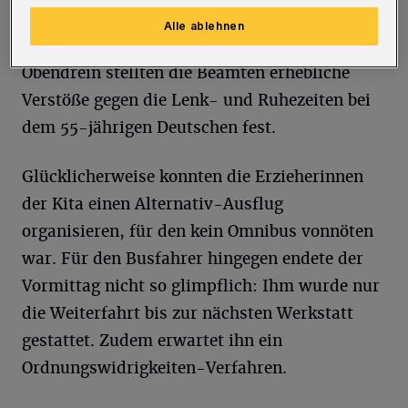
gleichzeitig Halter des elf Jahre alten Busses,
Alle ablehnen
auch nicht über die benötigte Transportlizenz.
Obendrein stellten die Beamten erhebliche
Verstöße gegen die Lenk- und Ruhezeiten bei
dem 55-jährigen Deutschen fest.
Glücklicherweise konnten die Erzieherinnen
der Kita einen Alternativ-Ausflug
organisieren, für den kein Omnibus vonnöten
war. Für den Busfahrer hingegen endete der
Vormittag nicht so glimpflich: Ihm wurde nur
die Weiterfahrt bis zur nächsten Werkstatt
gestattet. Zudem erwartet ihn ein
Ordnungswidrigkeiten-Verfahren.