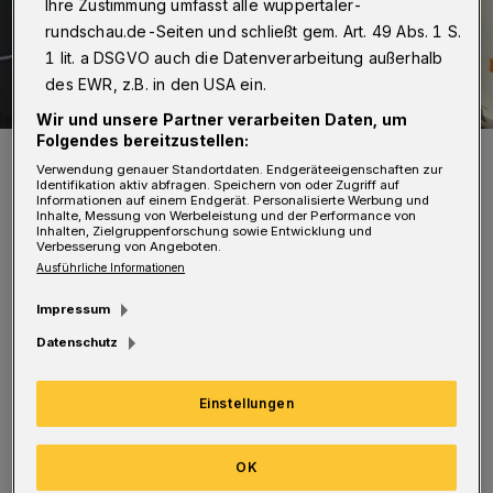
Ihre Zustimmung umfasst alle wuppertaler-
rundschau.de-Seiten und schließt gem. Art. 49 Abs. 1 S.
1 lit. a DSGVO auch die Datenverarbeitung außerhalb
des EWR, z.B. in den USA ein.
Wir und unsere Partner verarbeiten Daten, um
Folgendes bereitzustellen:
Kontrolle eines Busses (Symbolbild).
Verwendung genauer Standortdaten. Endgeräteeigenschaften zur
Foto: Kreispolizeibehörde Mettmann
Identifikation aktiv abfragen. Speichern von oder Zugriff auf
Informationen auf einem Endgerät. Personalisierte Werbung und
Inhalte, Messung von Werbeleistung und der Performance von
Inhalten, Zielgruppenforschung sowie Entwicklung und
Verbesserung von Angeboten.
Ausführliche Informationen
Impressum
Bei der routinemäßigen Abfahrtskontrolle
Datenschutz
stellten die Beamten nach eigenen Angaben
fest, dass der Bus erst am Dienstag (28. Mai)
Einstellungen
wegen erheblicher Brems- und Lenkmängel
durch die Hauptuntersuchung beim TÜV
OK
gefallen war. Außerdem verfügte der Fahrer,