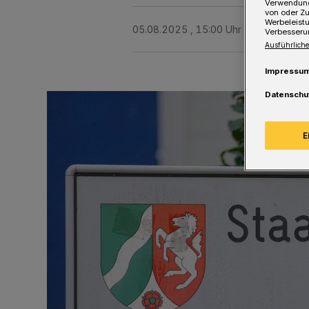
Verwendung
von oder Zu
Werbeleist
05.08.2025 , 15:00 Uhr
Eine Minute 
Verbesseru
Ausführliche
Impressu
Datenschu
E