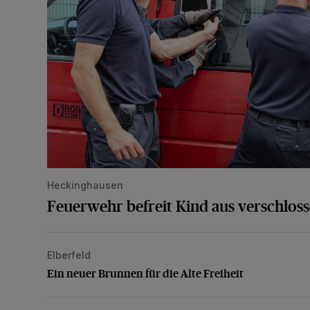
Heckinghausen
Feuerwehr befreit Kind aus verschlos
Elberfeld
Ein neuer Brunnen für die Alte Freiheit
Ein neuer Brunnen für die Alte Freiheit