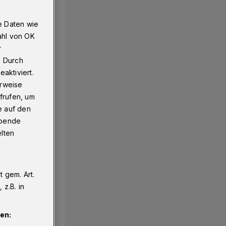
e Daten wie
ahl von OK
r
. Durch
aktiviert.
erweise
frufen, um
e auf den
ebende
elten
 gem. Art.
z.B. in
en: