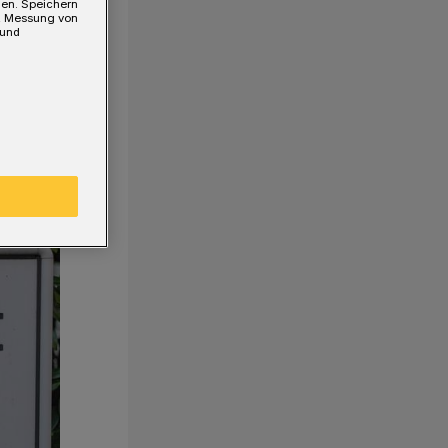
gen. Speichern
e, Messung von
 und