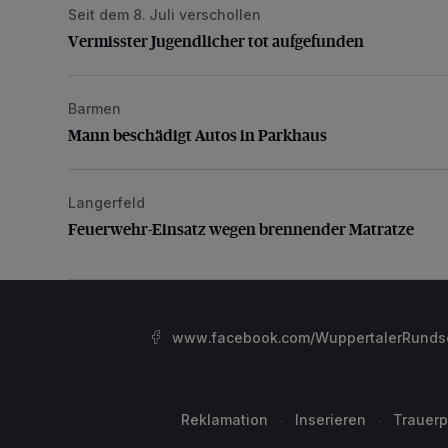
Seit dem 8. Juli verschollen
Vermisster Jugendlicher tot aufgefunden
Vermisster Jugendlicher tot aufgefunden
Barmen
Mann beschädigt Autos in Parkhaus
Mann beschädigt Autos in Parkhaus
Langerfeld
Feuerwehr-Einsatz wegen brennender Matratze
Feuerwehr-Einsatz wegen brennender Matratze
www.facebook.com/WuppertalerRunds
Reklamation
Inserieren
Trauerp