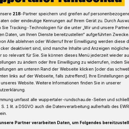
unsere
218
-Partner speichern und greifen auf personenbezogen
aten oder eindeutige Kennungen auf Ihrem Gerät zu. Durch Ausw
81 Jahre alte Frau durch Stiche tödlich verletzt
n Sie Tracking-Technologien für die unter „Wir und unsere Partne
en Daten, um Ihnen Dienste bereitzustellen“ aufgeführten Zwecke
on Alle ablehnen oder Widerruf Ihrer Einwilligung werden diese de
cker deaktiviert sind, sind manche Inhalte und Anzeigen möglich
 Frau durch Stiche
r so relevant für Sie. Sie können dieses Menü jederzeit wieder au
tellungen zu ändern oder Ihre Einwilligung zu widerrufen, indem Si
stellungen am unteren Rand der Webseite klicken [oder das schw
tzt
ten links auf der Webseite, falls zutreffend]. Ihre Einstellungen g
 unseres Website. Weitere Informationen finden Sie in unserer
utzerklärung.
ltschaft Wuppertal ermittelt nach einem
immung umfasst alle wuppertaler-rundschau.de-Seiten und schließt
nd (4. August 2025) in Mettmann wegen
 S. 1 lit. a DSGVO auch die Datenverarbeitung außerhalb des EWR, 
sdeliktes.
ein.
unsere Partner verarbeiten Daten, um Folgendes bereitzustell