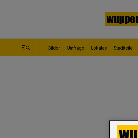
Bilder
Umfrage
Lokales
Stadtteile