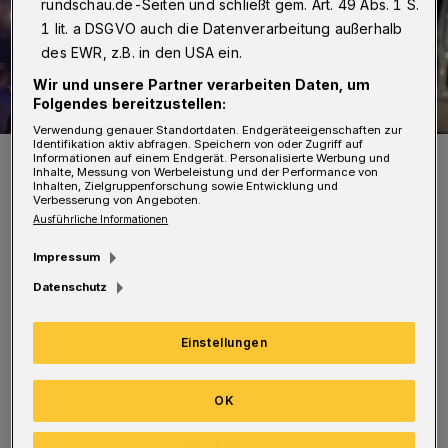
rundschau.de-Seiten und schließt gem. Art. 49 Abs. 1 S.
1 lit. a DSGVO auch die Datenverarbeitung außerhalb
des EWR, z.B. in den USA ein.
Wir und unsere Partner verarbeiten Daten, um
Folgendes bereitzustellen:
Verwendung genauer Standortdaten. Endgeräteeigenschaften zur
Identifikation aktiv abfragen. Speichern von oder Zugriff auf
Symbolbild.
Informationen auf einem Endgerät. Personalisierte Werbung und
Inhalte, Messung von Werbeleistung und der Performance von
Foto: Christoph Petersen
Inhalten, Zielgruppenforschung sowie Entwicklung und
Verbesserung von Angeboten.
Ausführliche Informationen
Impressum
Datenschutz
Der 58-Jährige war laut Polizei mit seinem
Rennrad gegen 23 Uhr in Richtung Barmen
Einstellungen
unterwegs. Auf Höhe der Konsumstraße verlor
er aus bislang unbekannter Ursache die
OK
Kontrolle über sein Fahrrad, kam von der