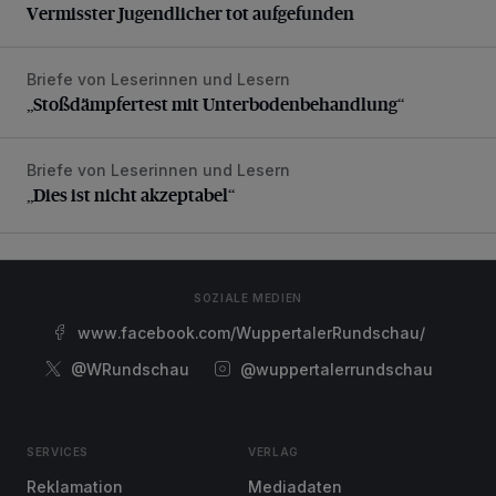
Vermisster Jugendlicher tot aufgefunden
Briefe von Leserinnen und Lesern
„Stoßdämpfertest mit Unterbodenbehandlung“
„Stoßdämpfertest mit Unterbodenbehandlung“
Briefe von Leserinnen und Lesern
„Dies ist nicht akzeptabel“
„Dies ist nicht akzeptabel“
SOZIALE MEDIEN
www.facebook.com/WuppertalerRundschau/
@WRundschau
@wuppertalerrundschau
SERVICES
VERLAG
Reklamation
Mediadaten