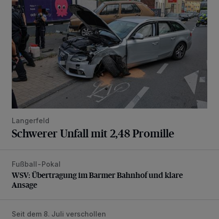
Langerfeld
Schwerer Unfall mit 2,48 Promille
Fußball-Pokal
WSV: Übertragung im Barmer Bahnhof und klare Ansage
WSV: Übertragung im Barmer Bahnhof und klare
Ansage
Seit dem 8. Juli verschollen
Vermisster Jugendlicher tot aufgefunden