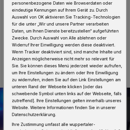
Nordbahntrasse schwer
personenbezogene Daten wie Browserdaten oder
verletzt
eindeutige Kennungen auf Ihrem Gerät zu. Durch
Auswahl von OK aktivieren Sie Tracking-Technologien
für die unter „Wir und unsere Partner verarbeiten
Wuppertal
·
Ein Radfahrer hat sich am Freitag (13. Juni
Daten, um Ihnen Dienste bereitzustellen“ aufgeführten
2025) nach einem Sturz auf der Wuppertaler
Nordbahntrasse schwere Verletzungen zugezogen.
Zwecke. Durch Auswahl von Alle ablehnen oder
Widerruf Ihrer Einwilligung werden diese deaktiviert.
Wenn Tracker deaktiviert sind, sind manche Inhalte und
Anzeigen möglicherweise nicht mehr so relevant für
16.06.2025 , 13:50 Uhr
Eine Minute Lesezeit
Sie. Sie können dieses Menü jederzeit wieder aufrufen,
um Ihre Einstellungen zu ändern oder Ihre Einwilligung
zu widerrufen, indem Sie auf den Link Einstellungen am
unteren Rand der Webseite klicken [oder das
schwebende Symbol unten links auf der Webseite, falls
zutreffend]. Ihre Einstellungen gelten innerhalb unseres
Website. Weitere Informationen finden Sie in unserer
Datenschutzerklärung.
Ihre Zustimmung umfasst alle wuppertaler-