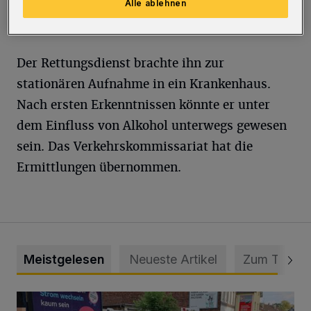
Fahrbahn ab und stürzte. Dabei erlitt er
Alle ablehnen
mehrere Verletzungen.
Der Rettungsdienst brachte ihn zur
stationären Aufnahme in ein Krankenhaus.
Nach ersten Erkenntnissen könnte er unter
dem Einfluss von Alkohol unterwegs gewesen
sein. Das Verkehrskommissariat hat die
Ermittlungen übernommen.
Meistgelesen
Neueste Artikel
Zum Thema
Schwerer Unfall mit 2,48 Promille