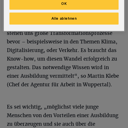
OK
„Wir wollen die Jugendlichen bestärken, sich
mit ihren Ideen und Talenten zu beschäftigen
Alle ablehnen
und sich einzubringen. Wie wir alle wissen,
stehen uns große Transformationsprozesse
bevor – beispielsweise in den Themen Klima,
Digitalisierung, oder Verkehr. Es braucht das
Know-how, um diesen Wandel erfolgreich zu
gestalten. Das notwendige Wissen wird in
einer Ausbildung vermittelt“, so Martin Klebe
(Chef der Agentur für Arbeit in Wuppertal).
Es sei wichtig, „möglichst viele junge
Menschen von den Vorteilen einer Ausbildung
zu überzeugen und sie auch über die