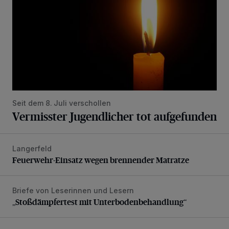
Seit dem 8. Juli verschollen
Vermisster Jugendlicher tot aufgefunden
Langerfeld
Feuerwehr-Einsatz wegen brennender Matratze
Feuerwehr-Einsatz wegen brennender Matratze
Briefe von Leserinnen und Lesern
„Stoßdämpfertest mit Unterbodenbehandlung“
„Stoßdämpfertest mit Unterbodenbehandlung“