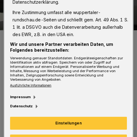
Datenschutzerklärung.
Ihre Zustimmung umfasst alle wuppertaler-
rundschau.de-Seiten und schließt gem. Art. 49 Abs. 1 S.
1 lit. a DSGVO auch die Datenverarbeitung außerhalb
des EWR, z.B. in den USA ein.
Martin Klebe (Leiter der Agentur für Arbeit Solingen-Wuppertal).
Foto: Agentur für Arbeit
Wir und unsere Partner verarbeiten Daten, um
Folgendes bereitzustellen:
Verwendung genauer Standortdaten. Endgeräteeigenschaften zur
Identifikation aktiv abfragen. Speichern von oder Zugriff auf
Informationen auf einem Endgerät. Personalisierte Werbung und
Inhalte, Messung von Werbeleistung und der Performance von
Inhalten, Zielgruppenforschung sowie Entwicklung und
U
Verbesserung von Angeboten.
nter dem Motto „Zukunft will gelernt
Ausführliche Informationen
sein“ steht auch in diesem Jahr die
Impressum
Bedeutung einer betrieblichen Ausbildung im
Datenschutz
Fokus. Das Ziel ist, Jugendliche und
Ausbildungsbetriebe zu informieren und
Einstellungen
„maßgeschneidert“ zusammenzubringen.