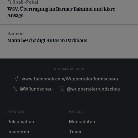
Fußball-Pokal
WSV: Übertragung im Barmer Bahnhof und klare Ansage
WSV: Übertragung im Barmer Bahnhof und klare
Ansage
Barmen
Mann beschädigt Autos in Parkhaus
Mann beschädigt Autos in Parkhaus
SOZIALE MEDIEN
www.facebook.com/WuppertalerRundschau/
@WRundschau
@wuppertalerrundschau
SERVICES
VERLAG
Reklamation
Mediadaten
Inserieren
Team