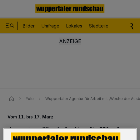
Bilder
Umfrage
Lokales
Stadtteile
Sport
Le
Yolo
Wuppertaler Agentur für Arbeit mit „Woche der Ausb
Vom 11. bis 17. März
Agentur für Arbeit mit „Woche