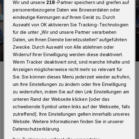
Wir und unsere
218
-Partner speichern und greifen auf
personenbezogene Daten wie Browserdaten oder
eindeutige Kennungen auf Ihrem Gerät zu. Durch
Auswahl von OK aktivieren Sie Tracking-Technologien
für die unter „Wir und unsere Partner verarbeiten
Daten, um Ihnen Dienste bereitzustellen“ aufgeführten
Zwecke. Durch Auswahl von Alle ablehnen oder
Widerruf Ihrer Einwilligung werden diese deaktiviert.
Wenn Tracker deaktiviert sind, sind manche Inhalte und
Die Produktionsmaschinen im Wuppertaler Werk.
Anzeigen möglicherweise nicht mehr so relevant für
Foto: Michael Schwettmann
Sie. Sie können dieses Menü jederzeit wieder aufrufen,
um Ihre Einstellungen zu ändern oder Ihre Einwilligung
zu widerrufen, indem Sie auf den Link Einstellungen am
unteren Rand der Webseite klicken [oder das
schwebende Symbol unten links auf der Webseite, falls
D
ie Produktion aus Wuppertal bedient
zutreffend]. Ihre Einstellungen gelten innerhalb unseres
Website. Weitere Informationen finden Sie in unserer
demnach 90 Prozent des deutschen
Datenschutzerklärung.
„o.b.“-Tampon-Bedarfs. Zudem beliefert das