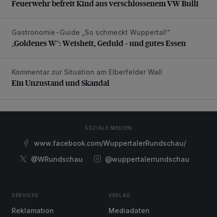
Feuerwehr befreit Kind aus verschlossenem VW Bulli
Gastronomie-Guide „So schmeckt Wuppertal!“
„Goldenes W“: Weisheit, Geduld – und gutes Essen
„Goldenes W“: Weisheit, Geduld – und gutes Essen
Kommentar zur Situation am Elberfelder Wall
Ein Unzustand und Skandal
Ein Unzustand und Skandal
SOZIALE MEDIEN
www.facebook.com/WuppertalerRundschau/
@WRundschau
@wuppertalerrundschau
SERVICES
VERLAG
Reklamation
Mediadaten