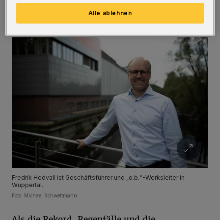
von o.b.-Tampon-Produkten im Regal
Alle ablehnen
sichergestellt werden.“
Fredrik Hedvall ist Geschäftsführer und „o.b.“-Werksleiter in
Wuppertal.
Foto: Michael Schwettmann
Als die Rekord-Regenfälle und die