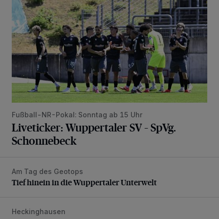
Fußball-NR-Pokal: Sonntag ab 15 Uhr
Liveticker: Wuppertaler SV – SpVg.
Schonnebeck
Am Tag des Geotops
Tief hinein in die Wuppertaler Unterwelt
Tief hinein in die Wuppertaler Unterwelt
Heckinghausen
Feuerwehr befreit Kind aus verschlossenem VW Bulli