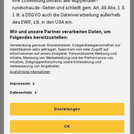
Ihre Zustimmung umfasst alle wuppertaler-
Werk mehr als 40 Märkte in den
rundschau.de-Seiten und schließt gem. Art. 49 Abs. 1 S.
Wirtschaftsräumen Europa und Asien mit
1 lit. a DSGVO auch die Datenverarbeitung außerhalb
Frauenhygieneartikeln und ist einer der
des EWR, z.B. in den USA ein.
weltweit größten Produzenten. In Deutschland
Wir und unsere Partner verarbeiten Daten, um
Folgendes bereitzustellen:
gab es im Jahr 2021 rund 5,8 Millionen
Verwendung genauer Standortdaten. Endgeräteeigenschaften zur
Käuferinnen und Käufer von „o.b.“-Tampons.
Identifikation aktiv abfragen. Speichern von oder Zugriff auf
Informationen auf einem Endgerät. Personalisierte Werbung und
Inhalte, Messung von Werbeleistung und der Performance von
Inhalten, Zielgruppenforschung sowie Entwicklung und
Dass heute wieder alle „o.b.“-Produkte vom
Verbesserung von Angeboten.
Band liefen, sei nur im Zusammenspiel mit
Ausführliche Informationen
anderen „Johnson & Johnson Consumer
Impressum
Health“-Standorten und „dank des agilen
Datenschutz
Einsatzes der Mitarbeiterinnen und
Mitarbeiter möglich“ gewesen: „In enger
Einstellungen
Partnerschaft mit dem Handel konnte trotz
eingeschränkter Kapazitäten die Verfügbarkeit
OK