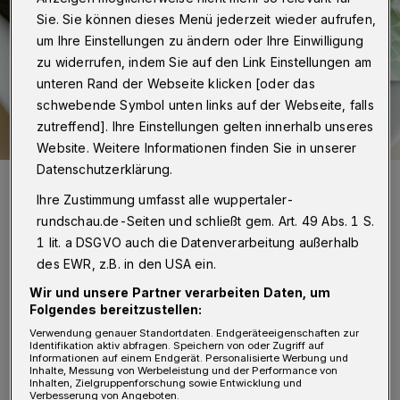
Sie. Sie können dieses Menü jederzeit wieder aufrufen,
um Ihre Einstellungen zu ändern oder Ihre Einwilligung
zu widerrufen, indem Sie auf den Link Einstellungen am
unteren Rand der Webseite klicken [oder das
schwebende Symbol unten links auf der Webseite, falls
zutreffend]. Ihre Einstellungen gelten innerhalb unseres
Website. Weitere Informationen finden Sie in unserer
Datenschutzerklärung.
Die Schwebebahn, Tuffi und die Laurentiuskirche im Mini-
Schokoformat – ein leckerer Hingucker!
Ihre Zustimmung umfasst alle wuppertaler-
Foto: Wuppertaler Rundschau/mivi
rundschau.de-Seiten und schließt gem. Art. 49 Abs. 1 S.
1 lit. a DSGVO auch die Datenverarbeitung außerhalb
des EWR, z.B. in den USA ein.
Wir und unsere Partner verarbeiten Daten, um
Folgendes bereitzustellen:
Von Milka Vidovic
Verwendung genauer Standortdaten. Endgeräteeigenschaften zur
Identifikation aktiv abfragen. Speichern von oder Zugriff auf
Informationen auf einem Endgerät. Personalisierte Werbung und
W
Inhalte, Messung von Werbeleistung und der Performance von
eihnachtszeit ist einfach
Inhalten, Zielgruppenforschung sowie Entwicklung und
Verbesserung von Angeboten.