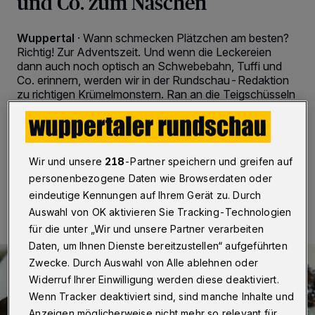
und Co. zum Naschen
Wuppertal
·
Wann schmecken Plätzchen am besten?
Richtig! Zur Adventszeit. Und wenn die Leckereien
dann auch noch optisch an Schwebebahn, Tuffi und
Co. erinnern, werden wir in der Rundschau-Redaktion
zu richtigen Krümelmonstern. Ran an die Teigschüsseln
und Förmchen – hier kommt das Schokoplätzchen-
Rezept zum Nachbacken.
Wir und unsere
218
-Partner speichern und greifen auf
personenbezogene Daten wie Browserdaten oder
05.12.2021 , 13:00 Uhr
2 Minuten Lesezeit
eindeutige Kennungen auf Ihrem Gerät zu. Durch
Auswahl von OK aktivieren Sie Tracking-Technologien
für die unter „Wir und unsere Partner verarbeiten
Daten, um Ihnen Dienste bereitzustellen“ aufgeführten
Zwecke. Durch Auswahl von Alle ablehnen oder
Widerruf Ihrer Einwilligung werden diese deaktiviert.
Wenn Tracker deaktiviert sind, sind manche Inhalte und
Anzeigen möglicherweise nicht mehr so relevant für