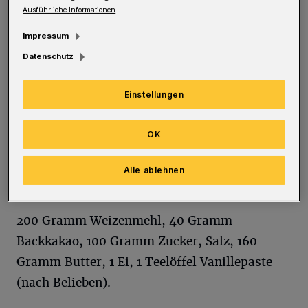
Plätzchenzeit. Ob zu Hause, im Büro
Ausführliche Informationen
oder als Mitbringsel zur Weihnachtsfeier – im
Impressum
Advent darf süßes Kleingebäck einfach nicht
Datenschutz
fehlen. Und nicht nur Feinschmecker wissen,
dass Selbstgebackenes am leckersten
Einstellungen
schmeckt. Unser Rundschau-Rezept ist ganz
einfach zum Nachbacken.
OK
Alle ablehnen
Die Zutaten
200 Gramm Weizenmehl, 40 Gramm
Backkakao, 100 Gramm Zucker, Salz, 160
Gramm Butter, 1 Ei, 1 Teelöffel Vanillepaste
(nach Belieben).