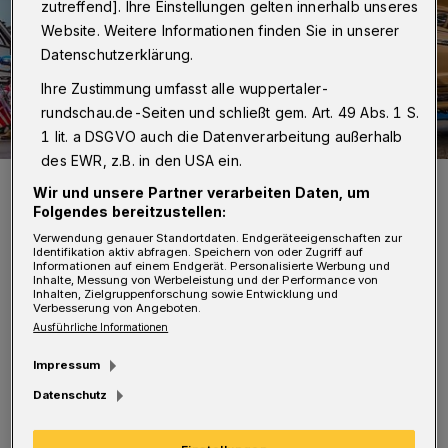
zutreffend]. Ihre Einstellungen gelten innerhalb unseres
Website. Weitere Informationen finden Sie in unserer
Datenschutzerklärung.
Ihre Zustimmung umfasst alle wuppertaler-
rundschau.de-Seiten und schließt gem. Art. 49 Abs. 1 S.
1 lit. a DSGVO auch die Datenverarbeitung außerhalb
des EWR, z.B. in den USA ein.
Ein besonderes weihnachtliches Transportmittel.
Wir und unsere Partner verarbeiten Daten, um
Foto:
Wuppertal360/Christian Zörkler
Folgendes bereitzustellen:
Verwendung genauer Standortdaten. Endgeräteeigenschaften zur
Identifikation aktiv abfragen. Speichern von oder Zugriff auf
Informationen auf einem Endgerät. Personalisierte Werbung und
Inhalte, Messung von Werbeleistung und der Performance von
Inhalten, Zielgruppenforschung sowie Entwicklung und
Verbesserung von Angeboten.
K
urzerhand organisierte sich der
Ausführliche Informationen
Geschenkebringer aus Lappland eine
Impressum
schicke Honda Goldwing mit Beiwagen –
Datenschutz
inklusive Cheffeuer. Und flog mit seinem