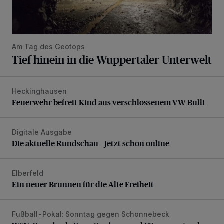
Am Tag des Geotops
Tief hinein in die Wuppertaler Unterwelt
Heckinghausen
Feuerwehr befreit Kind aus verschlossenem VW Bulli
Feuerwehr befreit Kind aus verschlossenem VW Bulli
Digitale Ausgabe
Die aktuelle Rundschau – jetzt schon online
Die aktuelle Rundschau – jetzt schon online
Elberfeld
Ein neuer Brunnen für die Alte Freiheit
Ein neuer Brunnen für die Alte Freiheit
Fußball-Pokal: Sonntag gegen Schonnebeck
WSV: Comeback, Favoritenfrage und Fitnesszustand