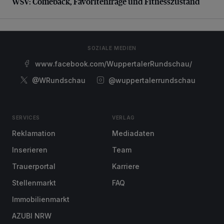
WSV: Comeback, Favoritenfrage und Fitnesszustand
SOZIALE MEDIEN
www.facebook.com/WuppertalerRundschau/
@WRundschau
@wuppertalerrundschau
SERVICES
VERLAG
Reklamation
Mediadaten
Inserieren
Team
Trauerportal
Karriere
Stellenmarkt
FAQ
Immobilienmarkt
AZUBI NRW