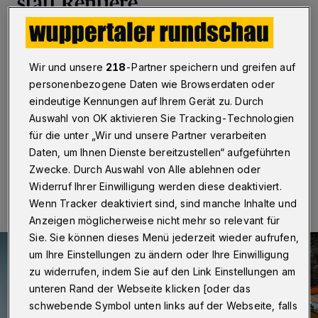
statt Rentiere
Wuppertal
·
Normalerweise ziehen Dasher, Dancer,
Prancer, Vixen, Comet, Cupid, Donner, Blitzen und
natürlich Rudolph, der mit der roten Nase, den Schlitten
Wir und unsere
218
-Partner speichern und greifen auf
des Weihnachtsmannes. Doch irgendwie waren die
personenbezogene Daten wie Browserdaten oder
Rentiere vor kurzem in Beyenburg verhindert. Macht
eindeutige Kennungen auf Ihrem Gerät zu. Durch
nichts!
Auswahl von OK aktivieren Sie Tracking-Technologien
für die unter „Wir und unsere Partner verarbeiten
Daten, um Ihnen Dienste bereitzustellen“ aufgeführten
24.12.2021 , 15:00 Uhr
Eine Minute Lesezeit
Zwecke. Durch Auswahl von Alle ablehnen oder
Widerruf Ihrer Einwilligung werden diese deaktiviert.
Wenn Tracker deaktiviert sind, sind manche Inhalte und
Anzeigen möglicherweise nicht mehr so relevant für
Sie. Sie können dieses Menü jederzeit wieder aufrufen,
um Ihre Einstellungen zu ändern oder Ihre Einwilligung
zu widerrufen, indem Sie auf den Link Einstellungen am
unteren Rand der Webseite klicken [oder das
schwebende Symbol unten links auf der Webseite, falls