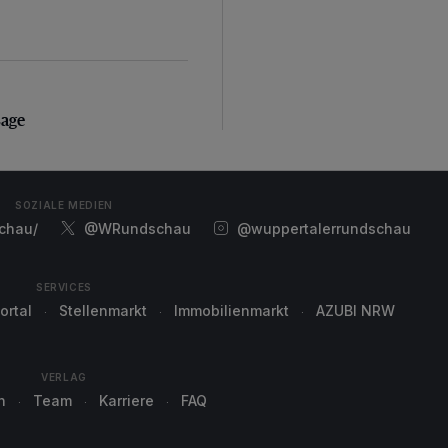
sage
sage
SOZIALE MEDIEN
chau/
@WRundschau
@wuppertalerrundschau
SERVICES
ortal
Stellenmarkt
Immobilienmarkt
AZUBI NRW
VERLAG
n
Team
Karriere
FAQ