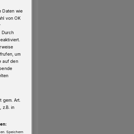
e Daten wie
ahl von OK
r
. Durch
aktiviert.
erweise
frufen, um
e auf den
ebende
elten
 gem. Art.
z.B. in
en:
gen. Speichern