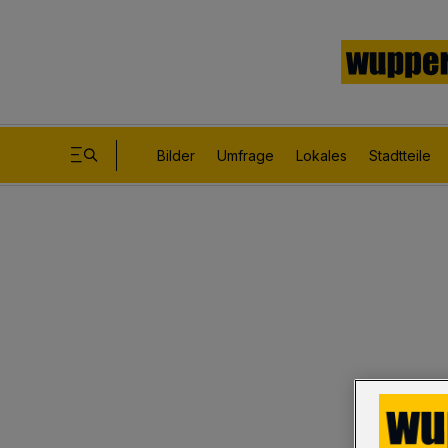
Bilder
Umfrage
Lokales
Stadtteile