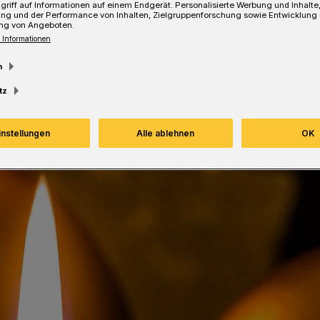
griff auf Informationen auf einem Endgerät. Personalisierte Werbung und Inhalt
it zu setzen.
ung und der Performance von Inhalten, Zielgruppenforschung sowie Entwicklung
ng von Angeboten.
 Informationen
m
Lesezeit
tz
instellungen
Alle ablehnen
OK