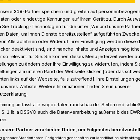
unsere
218
-Partner speichern und greifen auf personenbezogen
aten oder eindeutige Kennungen auf Ihrem Gerät zu. Durch Ausw
achtsbotschafter“ kamen bestens an
n Sie Tracking-Technologien für die unter „Wir und unsere Partne
en Daten, um Ihnen Dienste bereitzustellen“ aufgeführten Zwecke
on Alle ablehnen oder Widerruf Ihrer Einwilligung werden diese de
cker deaktiviert sind, sind manche Inhalte und Anzeigen möglich
r so relevant für Sie. Sie können dieses Menü jederzeit wieder au
htsbotschafter“
tellungen zu ändern oder Ihre Einwilligung zu widerrufen, indem Si
stellungen am unteren Rand der Webseite klicken [oder das schw
ns an
ten links auf der Webseite, falls zutreffend]. Ihre Einstellungen g
 unseres Website. Weitere Informationen finden Sie in unserer
utzerklärung.
St. Laurentius und Herz-Jesu freuen sich
immung umfasst alle wuppertaler-rundschau.de-Seiten und schließt
 S. 1 lit. a DSGVO auch die Datenverarbeitung außerhalb des EWR, 
 der diesjährigen Aktion der
ein.
el war es, bis zu den Feiertagen die 1.900
ber 80 Jahren im Gemeindegebiet mit
unsere Partner verarbeiten Daten, um Folgendes bereitzustell
hen, um so auch in Zeiten der Isolation
 genauer Standortdaten. Endgeräteeigenschaften zur Identifikation aktiv abfra