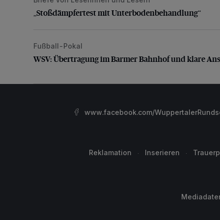
„Stoßdämpfertest mit Unterbodenbehandlung“
„Stoßdämpfertest mit Unterbodenbehandlung“
Fußball-Pokal
WSV: Übertragung im Barmer Bahnhof und klare An
WSV: Übertragung im Barmer Bahnhof und klare An
www.facebook.com/WuppertalerRunds
Reklamation
Inserieren
Trauerp
Mediadate