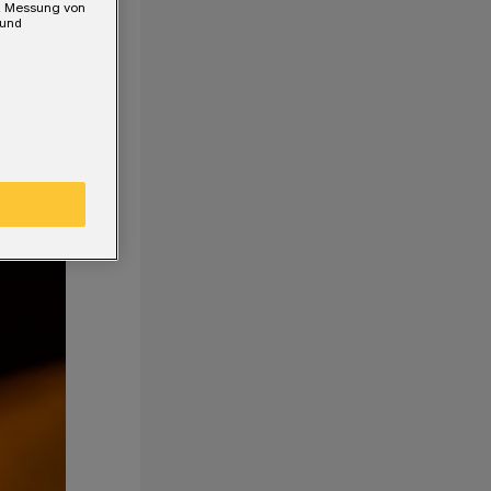
e, Messung von
 und