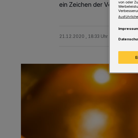
von oder Zu
ein Zeichen der Verbundenhe
Werbeleist
Verbesseru
Ausführliche
Impressu
21.12.2020 , 18:33 Uhr
Eine Minute 
Datenschu
E