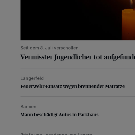
Seit dem 8. Juli verschollen
Vermisster Jugendlicher tot aufgefund
Langerfeld
Feuerwehr-Einsatz wegen brennender Matratze
Feuerwehr-Einsatz wegen brennender Matratze
Barmen
Mann beschädigt Autos in Parkhaus
Mann beschädigt Autos in Parkhaus
Briefe von Leserinnen und Lesern