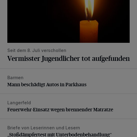
Seit dem 8. Juli verschollen
Vermisster Jugendlicher tot aufgefunden
Barmen
Mann beschädigt Autos in Parkhaus
Mann beschädigt Autos in Parkhaus
Langerfeld
Feuerwehr-Einsatz wegen brennender Matratze
Feuerwehr-Einsatz wegen brennender Matratze
Briefe von Leserinnen und Lesern
„Stoßdämpfertest mit Unterbodenbehandlung“
„Stoßdämpfertest mit Unterbodenbehandlung“