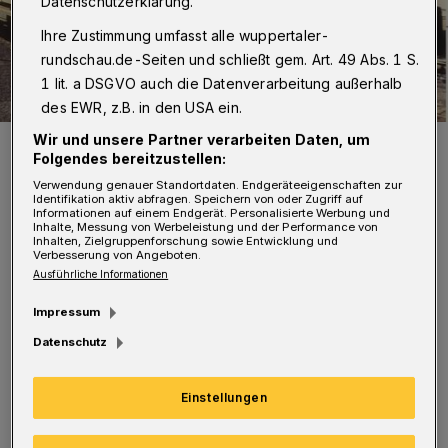
Datenschutzerklärung.
Ihre Zustimmung umfasst alle wuppertaler-
rundschau.de-Seiten und schließt gem. Art. 49 Abs. 1 S.
1 lit. a DSGVO auch die Datenverarbeitung außerhalb
des EWR, z.B. in den USA ein.
Wir und unsere Partner verarbeiten Daten, um
Der Bergbahnwagen Nummer 3 im unteren Teilstück der Straße An
der Bergbahn, die früher Luisenstraße hieß. Es war die letzte Fahrt
Folgendes bereitzustellen:
am 4. Juli 1959.
Verwendung genauer Standortdaten. Endgeräteeigenschaften zur
Foto: Archiv Conrads
Identifikation aktiv abfragen. Speichern von oder Zugriff auf
Informationen auf einem Endgerät. Personalisierte Werbung und
Inhalte, Messung von Werbeleistung und der Performance von
Inhalten, Zielgruppenforschung sowie Entwicklung und
Verbesserung von Angeboten.
Ausführliche Informationen
A
Impressum
m Bergbahnhof am Toelleturm
Datenschutz
protestierten engagierte Bürgerinnen
und Bürger seinerzeit gegen die Entscheidung
Einstellungen
des Stadtrates. Besonders betroffen reagierte
Wilhelm Vorwerk, der Vorsitzende des Barmer