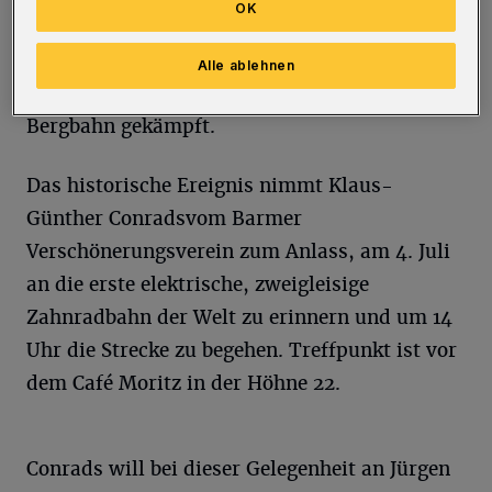
OK
Verschönerungsvereins, denn sein Vater Adolf
Vorwerk hatte gemeinsam mit dem
Alle ablehnen
Fabrikanten Albert Molineus für den Bau der
Bergbahn gekämpft.
Das historische Ereignis nimmt Klaus-
Günther Conradsvom Barmer
Verschönerungsverein zum Anlass, am 4. Juli
an die erste elektrische, zweigleisige
Zahnradbahn der Welt zu erinnern und um 14
Uhr die Strecke zu begehen. Treffpunkt ist vor
dem Café Moritz in der Höhne 22.
Conrads will bei dieser Gelegenheit an Jürgen