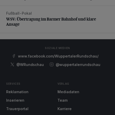
Fußball-Pokal
WSV: Übertragung im Barmer Bahnhof und klare Ansage
WSV: Übertragung im Barmer Bahnhof und klare
Ansage
SOZIALE MEDIEN
www.facebook.com/WuppertalerRundschau/
@WRundschau
@wuppertalerrundschau
SERVICES
VERLAG
Reklamation
Mediadaten
Inserieren
Team
Trauerportal
Karriere