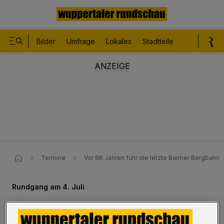
Bilder
Umfrage
Lokales
Stadtteile
Sport
Le
Termine
Vor 66 Jahren fuhr die letzte Barmer Bergbahn
Rundgang am 4. Juli
Vor 66 Jahren fuhr die letzte