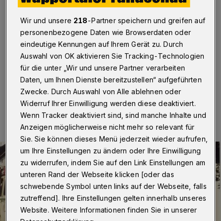
Barmer Bergbahn
Wir und unsere
218
-Partner speichern und greifen auf
Wuppertal
·
Am 4. Juli 1959 fuhr die legendäre Barmer
personenbezogene Daten wie Browserdaten oder
Bergbahn zum letzten Mal zwischen der Talstation am
eindeutige Kennungen auf Ihrem Gerät zu. Durch
Clef und dem Toelleturm im Zahnradbetrieb. Daran
erinnert eine Tour mit Klaus-Günther Conrads.
Auswahl von OK aktivieren Sie Tracking-Technologien
für die unter „Wir und unsere Partner verarbeiten
Daten, um Ihnen Dienste bereitzustellen“ aufgeführten
Zwecke. Durch Auswahl von Alle ablehnen oder
26.06.2025 , 17:25 Uhr
Eine Minute Lesezeit
Widerruf Ihrer Einwilligung werden diese deaktiviert.
Wenn Tracker deaktiviert sind, sind manche Inhalte und
Anzeigen möglicherweise nicht mehr so relevant für
Sie. Sie können dieses Menü jederzeit wieder aufrufen,
um Ihre Einstellungen zu ändern oder Ihre Einwilligung
zu widerrufen, indem Sie auf den Link Einstellungen am
unteren Rand der Webseite klicken [oder das
schwebende Symbol unten links auf der Webseite, falls
zutreffend]. Ihre Einstellungen gelten innerhalb unseres
Website. Weitere Informationen finden Sie in unserer