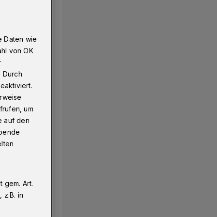
e Daten wie
ahl von OK
r
. Durch
aktiviert.
erweise
frufen, um
e auf den
ebende
elten
 gem. Art.
z.B. in