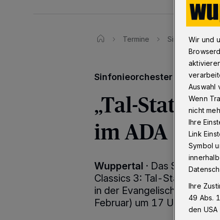
Termine
Sinfonieorcheste
Wir und 
Browserd
aktiviere
verarbeit
Sinfonieorchester Wuppertal
Auswahl v
„Tal-Station
Wenn Tra
nicht meh
im ADA
Ihre Eins
Link Ein
Symbol un
innerhalb
Wuppertal
·
Das Sinfonieor
Datensch
Classics 3: Tal-Station“ am
Ihre Zust
in der Evangelischen Kirc
49 Abs. 1
Februar) um 17 Uhr im Café
den USA 