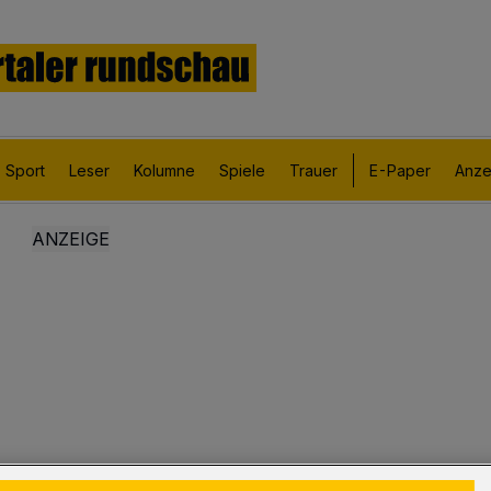
Sport
Leser
Kolumne
Spiele
Trauer
E-Paper
Anze