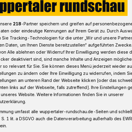
r: „Tal-Station“ in Herzkamp und im ADA​
unsere
218
-Partner speichern und greifen auf personenbezogen
aten oder eindeutige Kennungen auf Ihrem Gerät zu. Durch Ausw
n Sie Tracking-Technologien für die unter „Wir und unsere Partne
en Daten, um Ihnen Dienste bereitzustellen“ aufgeführten Zwecke
on Alle ablehnen oder Widerruf Ihrer Einwilligung werden diese de
“ in Herzkamp und
cker deaktiviert sind, sind manche Inhalte und Anzeigen möglich
r so relevant für Sie. Sie können dieses Menü jederzeit wieder au
tellungen zu ändern oder Ihre Einwilligung zu widerrufen, indem Si
stellungen am unteren Rand der Webseite klicken [oder das schw
ten links auf der Webseite, falls zutreffend]. Ihre Einstellungen g
 unseres Website. Weitere Informationen finden Sie in unserer
chester Wuppertal ist mit seinen „Uptown
utzerklärung.
 Freitag (24. Februar 2023) um 19:30 Uhr
immung umfasst alle wuppertaler-rundschau.de-Seiten und schließt
he Herzkamp sowie am Samstag (25.
 S. 1 lit. a DSGVO auch die Datenverarbeitung außerhalb des EWR, 
 ADA zu Gast.
ein.