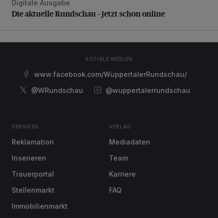
Digitale Ausgabe
Die aktuelle Rundschau – jetzt schon online
Die aktuelle Rundschau – jetzt schon online
SOZIALE MEDIEN
www.facebook.com/WuppertalerRundschau/
@WRundschau
@wuppertalerrundschau
SERVICES
VERLAG
Reklamation
Mediadaten
Inserieren
Team
Trauerportal
Karriere
Stellenmarkt
FAQ
Immobilienmarkt