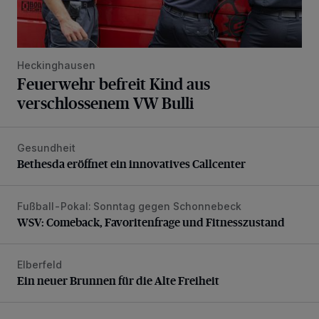
Heckinghausen
Feuerwehr befreit Kind aus
verschlossenem VW Bulli
Gesundheit
Bethesda eröffnet ein innovatives Callcenter
Bethesda eröffnet ein innovatives Callcenter
Fußball-Pokal: Sonntag gegen Schonnebeck
WSV: Comeback, Favoritenfrage und Fitnesszustand
WSV: Comeback, Favoritenfrage und Fitnesszustand
Elberfeld
Ein neuer Brunnen für die Alte Freiheit
Ein neuer Brunnen für die Alte Freiheit