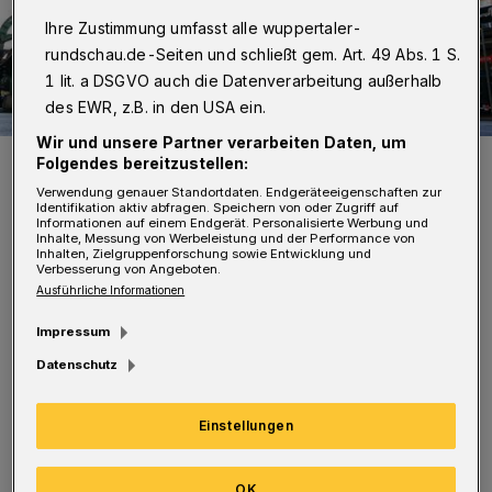
Ihre Zustimmung umfasst alle wuppertaler-
rundschau.de-Seiten und schließt gem. Art. 49 Abs. 1 S.
1 lit. a DSGVO auch die Datenverarbeitung außerhalb
des EWR, z.B. in den USA ein.
Wir und unsere Partner verarbeiten Daten, um
Da die Schwebebahn nach dem Unfall still steht, geht es mit dem
Folgendes bereitzustellen:
Bus durch die Stadt.
Verwendung genauer Standortdaten. Endgeräteeigenschaften zur
Foto: Achim Otto
Identifikation aktiv abfragen. Speichern von oder Zugriff auf
Informationen auf einem Endgerät. Personalisierte Werbung und
Inhalte, Messung von Werbeleistung und der Performance von
Inhalten, Zielgruppenforschung sowie Entwicklung und
Verbesserung von Angeboten.
Ausführliche Informationen
B
Impressum
ei der Fahrt von Oberbarmen nach
Datenschutz
Vohwinkel macht er an ausgewählten
Stationen halt, um von "Jupp Fieselers Sturz
Einstellungen
in die Grube", dem "Barmer Dativ", dem
"Pferdeflüsterer Krall" oder "Fritzchens
OK