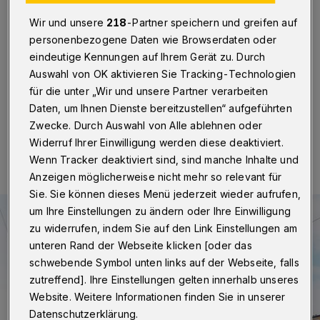
Wuppertal
·
Kurioser als die Schwebebahn selbst geht
Wir und unsere
218
-Partner speichern und greifen auf
es fast nicht. Stadtführer Jürgen Holzhauer hat am
personenbezogene Daten wie Browserdaten oder
Sonntag (3. Februar 2019) dennoch 20 Geschichten
entlang der Wupper zu erzählen, die noch mehr
eindeutige Kennungen auf Ihrem Gerät zu. Durch
erstaunen lassen.
Auswahl von OK aktivieren Sie Tracking-Technologien
für die unter „Wir und unsere Partner verarbeiten
Daten, um Ihnen Dienste bereitzustellen“ aufgeführten
Zwecke. Durch Auswahl von Alle ablehnen oder
28.01.2019 , 08:30 Uhr
Eine Minute Lesezeit
Widerruf Ihrer Einwilligung werden diese deaktiviert.
Wenn Tracker deaktiviert sind, sind manche Inhalte und
Anzeigen möglicherweise nicht mehr so relevant für
Sie. Sie können dieses Menü jederzeit wieder aufrufen,
um Ihre Einstellungen zu ändern oder Ihre Einwilligung
zu widerrufen, indem Sie auf den Link Einstellungen am
unteren Rand der Webseite klicken [oder das
schwebende Symbol unten links auf der Webseite, falls
zutreffend]. Ihre Einstellungen gelten innerhalb unseres
Website. Weitere Informationen finden Sie in unserer
Datenschutzerklärung.