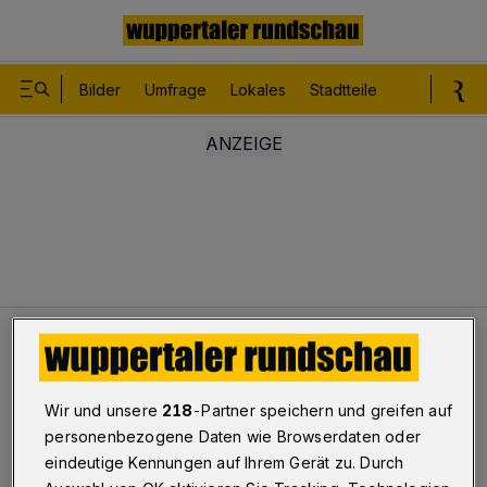
Bilder
Umfrage
Lokales
Stadtteile
Sport
Le
Termine
Król liest im Opernhaus
Schauspiel-Legende
Wir und unsere
218
-Partner speichern und greifen auf
personenbezogene Daten wie Browserdaten oder
Król liest im Opernhaus
eindeutige Kennungen auf Ihrem Gerät zu. Durch