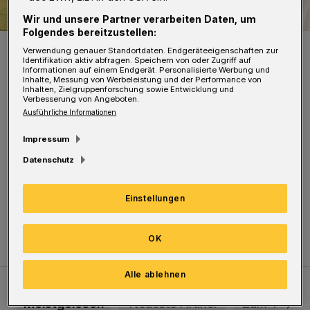
Wir und unsere Partner verarbeiten Daten, um
Folgendes bereitzustellen:
Joachim Krol.
Verwendung genauer Standortdaten. Endgeräteeigenschaften zur
Identifikation aktiv abfragen. Speichern von oder Zugriff auf
Foto: Foto: Nimmesgern
Informationen auf einem Endgerät. Personalisierte Werbung und
Inhalte, Messung von Werbeleistung und der Performance von
Inhalten, Zielgruppenforschung sowie Entwicklung und
Verbesserung von Angeboten.
Ausführliche Informationen
Impressum
Begleitet vom "Orchestre du Soleil" liest er in
Datenschutz
einem erzählerischen Parforceritt aus Albert
Camus' "Der erste Mensch". Es gibt allerdings
Einstellungen
nur noch wenige Karten.
OK
Alle ablehnen
Meistgelesen
Neueste Artikel
Zum Thema