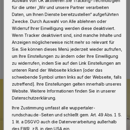
Auswahl von OK aktivieren Sie Tracking-Technologien
Wuppertal
·
Er ist eine Schauspieler-Legende, gerade
für die unter „Wir und unsere Partner verarbeiten
erst wieder im Kino-Hit "Der Junge muss an die frische
Daten, um Ihnen Dienste bereitzustellen“ aufgeführten
Luft" als Kohlenpott-Opi zu sehen. Am 9. Februar
Zwecke. Durch Auswahl von Alle ablehnen oder
2019 ist Joachim Król auf der Bühne des Opernhauses
zu erleben.
Widerruf Ihrer Einwilligung werden diese deaktiviert.
Wenn Tracker deaktiviert sind, sind manche Inhalte und
Anzeigen möglicherweise nicht mehr so relevant für
Sie. Sie können dieses Menü jederzeit wieder aufrufen,
17.01.2019 , 18:24 Uhr
Eine Minute Lesezeit
um Ihre Einstellungen zu ändern oder Ihre Einwilligung
zu widerrufen, indem Sie auf den Link Einstellungen am
unteren Rand der Webseite klicken [oder das
schwebende Symbol unten links auf der Webseite, falls
zutreffend]. Ihre Einstellungen gelten innerhalb unseres
Website. Weitere Informationen finden Sie in unserer
Datenschutzerklärung.
Ihre Zustimmung umfasst alle wuppertaler-
rundschau.de-Seiten und schließt gem. Art. 49 Abs. 1 S.
1 lit. a DSGVO auch die Datenverarbeitung außerhalb
des EWR, z.B. in den USA ein.