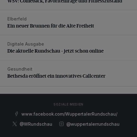
WSV: Comeback, Favoritenfrage und Fitnesszustand
Elberfeld
Ein neuer Brunnen für die Alte Freiheit
Ein neuer Brunnen für die Alte Freiheit
Digitale Ausgabe
Die aktuelle Rundschau – jetzt schon online
Die aktuelle Rundschau – jetzt schon online
Gesundheit
Bethesda eröffnet ein innovatives Callcenter
Bethesda eröffnet ein innovatives Callcenter
SOZIALE MEDIEN
www.facebook.com/WuppertalerRundschau/
@WRundschau
@wuppertalerrundschau