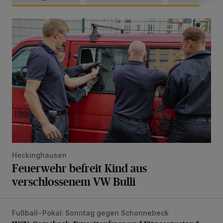
Feuerwehr befreit Kind aus verschlossenem VW Bulli
Heckinghausen
Feuerwehr befreit Kind aus
verschlossenem VW Bulli
Fußball-Pokal: Sonntag gegen Schonnebeck
WSV: Comeback, Favoritenfrage und Fitnesszustand