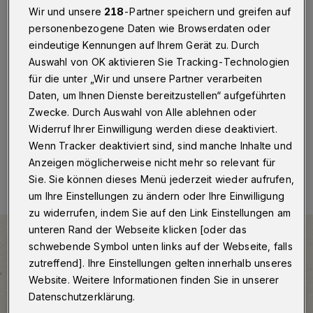
Elberfelds
Wir und unsere
218
-Partner speichern und greifen auf
personenbezogene Daten wie Browserdaten oder
Wuppertal
·
Eine Führung über den Elberfelder
eindeutige Kennungen auf Ihrem Gerät zu. Durch
Laurentiusweg beginnt am 7. August 2021 (Samstag)
Auswahl von OK aktivieren Sie Tracking-Technologien
um 15 Uhr an der Alten Reformierten Kirche (Kirchplatz
für die unter „Wir und unsere Partner verarbeiten
1) in Elberfeld. Sie wird geleitet von der Wuppertaler
Historikerin Elke Brychta.
Daten, um Ihnen Dienste bereitzustellen“ aufgeführten
Zwecke. Durch Auswahl von Alle ablehnen oder
Widerruf Ihrer Einwilligung werden diese deaktiviert.
Wenn Tracker deaktiviert sind, sind manche Inhalte und
27.07.2021 , 07:00 Uhr
Eine Minute Lesezeit
Anzeigen möglicherweise nicht mehr so relevant für
Sie. Sie können dieses Menü jederzeit wieder aufrufen,
um Ihre Einstellungen zu ändern oder Ihre Einwilligung
zu widerrufen, indem Sie auf den Link Einstellungen am
unteren Rand der Webseite klicken [oder das
schwebende Symbol unten links auf der Webseite, falls
zutreffend]. Ihre Einstellungen gelten innerhalb unseres
Website. Weitere Informationen finden Sie in unserer
Datenschutzerklärung.