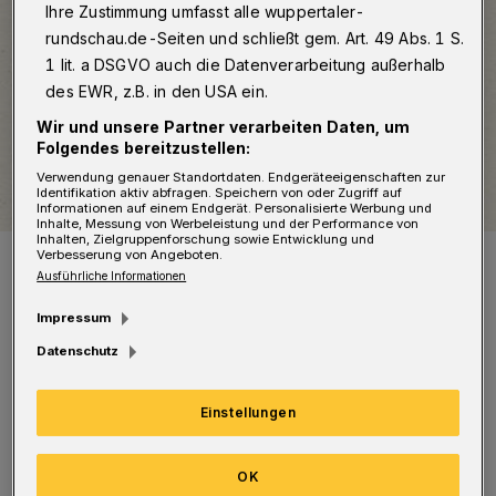
Ihre Zustimmung umfasst alle wuppertaler-
rundschau.de-Seiten und schließt gem. Art. 49 Abs. 1 S.
1 lit. a DSGVO auch die Datenverarbeitung außerhalb
des EWR, z.B. in den USA ein.
Wir und unsere Partner verarbeiten Daten, um
Folgendes bereitzustellen:
Verwendung genauer Standortdaten. Endgeräteeigenschaften zur
Identifikation aktiv abfragen. Speichern von oder Zugriff auf
Informationen auf einem Endgerät. Personalisierte Werbung und
Inhalte, Messung von Werbeleistung und der Performance von
Inhalten, Zielgruppenforschung sowie Entwicklung und
Die App zum Laurentiusweg.
Verbesserung von Angeboten.
Ausführliche Informationen
Foto: laurentiusweg.de
Impressum
Datenschutz
Einstellungen
Die ehemals selbstständige Stadt Elberfeld
und der heutige Stadtteil Wuppertals sind von
OK
alters her mit der Person des Heiligen