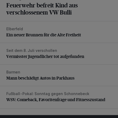
Feuerwehr befreit Kind aus
verschlossenem VW Bulli
Elberfeld
Ein neuer Brunnen für die Alte Freiheit
Ein neuer Brunnen für die Alte Freiheit
Seit dem 8. Juli verschollen
Vermisster Jugendlicher tot aufgefunden
Vermisster Jugendlicher tot aufgefunden
Barmen
Mann beschädigt Autos in Parkhaus
Mann beschädigt Autos in Parkhaus
Fußball-Pokal: Sonntag gegen Schonnebeck
WSV: Comeback, Favoritenfrage und Fitnesszustand
WSV: Comeback, Favoritenfrage und Fitnesszustand