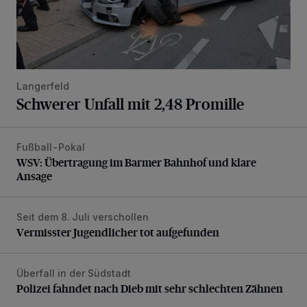
Langerfeld
Schwerer Unfall mit 2,48 Promille
Fußball-Pokal
WSV: Übertragung im Barmer Bahnhof und klare Ansage
WSV: Übertragung im Barmer Bahnhof und klare
Ansage
Seit dem 8. Juli verschollen
Vermisster Jugendlicher tot aufgefunden
Vermisster Jugendlicher tot aufgefunden
Überfall in der Südstadt
Polizei fahndet nach Dieb mit sehr schlechten Zähnen
Polizei fahndet nach Dieb mit sehr schlechten Zähnen