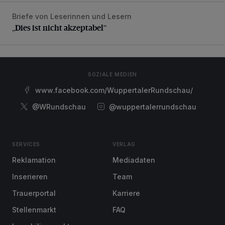
Briefe von Leserinnen und Lesern
„Dies ist nicht akzeptabel“
„Dies ist nicht akzeptabel“
SOZIALE MEDIEN
www.facebook.com/WuppertalerRundschau/
@WRundschau
@wuppertalerrundschau
SERVICES
VERLAG
Reklamation
Mediadaten
Inserieren
Team
Trauerportal
Karriere
Stellenmarkt
FAQ