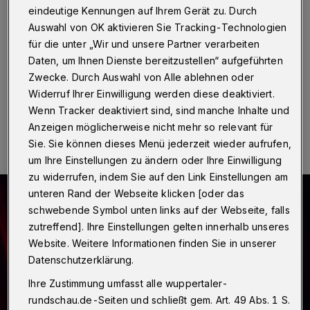
eindeutige Kennungen auf Ihrem Gerät zu. Durch
Wuppertal
·
Das Internationale Begegnungszentrum
der Caritas lädt für Samstag,(13. Oktober 2018) unter
Auswahl von OK aktivieren Sie Tracking-Technologien
dem Titel "Secret Interface 3.0" zu einer "Elektro
für die unter „Wir und unsere Partner verarbeiten
akustischen Klangreise" ein.
Daten, um Ihnen Dienste bereitzustellen“ aufgeführten
Zwecke. Durch Auswahl von Alle ablehnen oder
Widerruf Ihrer Einwilligung werden diese deaktiviert.
Wenn Tracker deaktiviert sind, sind manche Inhalte und
12.10.2018 , 22:33 Uhr
Eine Minute Lesezeit
Anzeigen möglicherweise nicht mehr so relevant für
Sie. Sie können dieses Menü jederzeit wieder aufrufen,
um Ihre Einstellungen zu ändern oder Ihre Einwilligung
zu widerrufen, indem Sie auf den Link Einstellungen am
unteren Rand der Webseite klicken [oder das
schwebende Symbol unten links auf der Webseite, falls
zutreffend]. Ihre Einstellungen gelten innerhalb unseres
Website. Weitere Informationen finden Sie in unserer
Datenschutzerklärung.
Ihre Zustimmung umfasst alle wuppertaler-
rundschau.de-Seiten und schließt gem. Art. 49 Abs. 1 S.