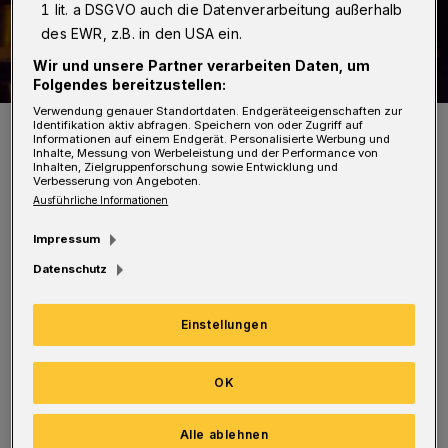
1 lit. a DSGVO auch die Datenverarbeitung außerhalb
des EWR, z.B. in den USA ein.
Wir und unsere Partner verarbeiten Daten, um
Folgendes bereitzustellen:
Verwendung genauer Standortdaten. Endgeräteeigenschaften zur
Schlagzeugerin Salome Amend und Cellist Michael Hablitzel.
Identifikation aktiv abfragen. Speichern von oder Zugriff auf
Informationen auf einem Endgerät. Personalisierte Werbung und
Foto: Veranstalter
Inhalte, Messung von Werbeleistung und der Performance von
Inhalten, Zielgruppenforschung sowie Entwicklung und
Verbesserung von Angeboten.
Ausführliche Informationen
Impressum
Datenschutz
Schlagzeugerin Salome Amend und Cellist
Michael Hablitzel widmen sich
Einstellungen
Improvisationen und eigenen Kompositionen.
Die Mallet-Spielerin mit besten Kenntnissen
OK
der zeitgenössischen Musik und der Cellist mit
sinfonischem Background kreieren eine
Alle ablehnen