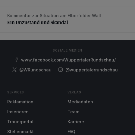
Kommentar zur Situation am Elberfelder Wall
Ein Unzustand und Skandal
Ein Unzustand und Skandal
SOZIALE MEDIEN
www.facebook.com/WuppertalerRundschau/
@WRundschau
@wuppertalerrundschau
SERVICES
VERLAG
Reklamation
Mediadaten
Inserieren
Team
Trauerportal
Karriere
Stellenmarkt
FAQ