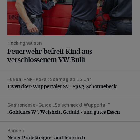
Heckinghausen
Feuerwehr befreit Kind aus
verschlossenem VW Bulli
Fußball-NR-Pokal: Sonntag ab 15 Uhr
Liveticker: Wuppertaler SV – SpVg. Schonnebeck
Liveticker: Wuppertaler SV – SpVg. Schonnebeck
Gastronomie-Guide „So schmeckt Wuppertal!“
„Goldenes W“: Weisheit, Geduld – und gutes Essen
„Goldenes W“: Weisheit, Geduld – und gutes Essen
Barmen
Neuer Projekteigner am Heubruch
Neuer Projekteigner am Heubruch