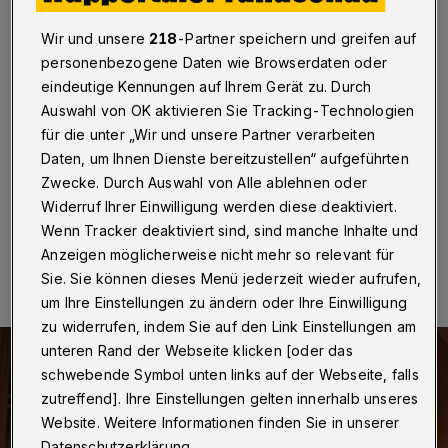
„Jahr der Maus“
Wir und unsere
218
-Partner speichern und greifen auf
Wuppertal
·
Die chinesische Studentenvereinigung der
personenbezogene Daten wie Browserdaten oder
Bergischen Universität Wuppertal lädt für Samstag (11.
eindeutige Kennungen auf Ihrem Gerät zu. Durch
Januar 2020) zum Frühlingsfest in die Historische
Auswahl von OK aktivieren Sie Tracking-Technologien
Stadthalle ein. Es entspricht dem Neujahrsfest nach
dem Mondkalender und ist das wichtigste in der
für die unter „Wir und unsere Partner verarbeiten
chinesischen Kultur.
Daten, um Ihnen Dienste bereitzustellen“ aufgeführten
Zwecke. Durch Auswahl von Alle ablehnen oder
Widerruf Ihrer Einwilligung werden diese deaktiviert.
Wenn Tracker deaktiviert sind, sind manche Inhalte und
09.01.2020 , 07:30 Uhr
Eine Minute Lesezeit
Anzeigen möglicherweise nicht mehr so relevant für
Sie. Sie können dieses Menü jederzeit wieder aufrufen,
um Ihre Einstellungen zu ändern oder Ihre Einwilligung
zu widerrufen, indem Sie auf den Link Einstellungen am
unteren Rand der Webseite klicken [oder das
schwebende Symbol unten links auf der Webseite, falls
zutreffend]. Ihre Einstellungen gelten innerhalb unseres
Website. Weitere Informationen finden Sie in unserer
Datenschutzerklärung.