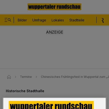
Bilder
Umfrage
Lokales
Stadtteile
Sport
Le
Termine
Chinesisches Frühlingsfest in Wuppertal zum „
Historische Stadthalle
Chinesisches Frühlingsfest zum