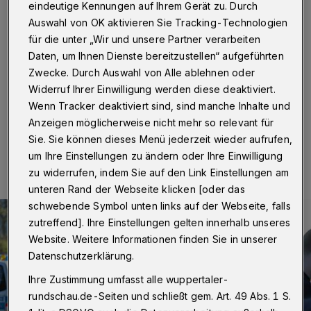
Nordbahntrasse
eindeutige Kennungen auf Ihrem Gerät zu. Durch
Auswahl von OK aktivieren Sie Tracking-Technologien
Wuppertal
·
Die Wuppertaler Polizei musste am
für die unter „Wir und unsere Partner verarbeiten
Mittwochabend (31. März 2021) auf die Wuppertaler
Daten, um Ihnen Dienste bereitzustellen“ aufgeführten
Nordbahntrasse ausrücken. Ein Zeuge hatte eine
Zwecke. Durch Auswahl von Alle ablehnen oder
Schlägerei mit etwa 15 Personen gemeldet.
Widerruf Ihrer Einwilligung werden diese deaktiviert.
Wenn Tracker deaktiviert sind, sind manche Inhalte und
Anzeigen möglicherweise nicht mehr so relevant für
01.04.2021 , 08:39 Uhr
Eine Minute Lesezeit
Sie. Sie können dieses Menü jederzeit wieder aufrufen,
um Ihre Einstellungen zu ändern oder Ihre Einwilligung
zu widerrufen, indem Sie auf den Link Einstellungen am
unteren Rand der Webseite klicken [oder das
schwebende Symbol unten links auf der Webseite, falls
zutreffend]. Ihre Einstellungen gelten innerhalb unseres
Website. Weitere Informationen finden Sie in unserer
Datenschutzerklärung.
Ihre Zustimmung umfasst alle wuppertaler-
rundschau.de-Seiten und schließt gem. Art. 49 Abs. 1 S.