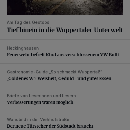
Am Tag des Geotops
Tief hinein in die Wuppertaler Unterwelt
Heckinghausen
Feuerwehr befreit Kind aus verschlossenem VW Bulli
Feuerwehr befreit Kind aus verschlossenem VW Bulli
Gastronomie-Guide „So schmeckt Wuppertal!“
„Goldenes W“: Weisheit, Geduld – und gutes Essen
„Goldenes W“: Weisheit, Geduld – und gutes Essen
Briefe von Leserinnen und Lesern
Verbesserungen wären möglich
Verbesserungen wären möglich
Wandbild in der Viehhofstraße
Der neue Türsteher der Südstadt braucht Unterstützung
Der neue Türsteher der Südstadt braucht