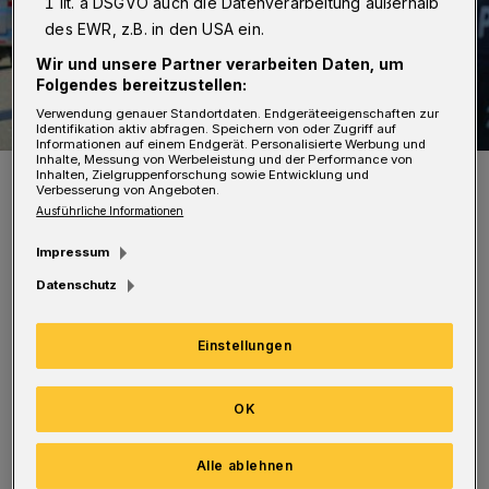
1 lit. a DSGVO auch die Datenverarbeitung außerhalb
des EWR, z.B. in den USA ein.
Wir und unsere Partner verarbeiten Daten, um
Folgendes bereitzustellen:
Verwendung genauer Standortdaten. Endgeräteeigenschaften zur
Identifikation aktiv abfragen. Speichern von oder Zugriff auf
Informationen auf einem Endgerät. Personalisierte Werbung und
Inhalte, Messung von Werbeleistung und der Performance von
Die Polizei sorgte rasch für Ruhe.
Inhalten, Zielgruppenforschung sowie Entwicklung und
Verbesserung von Angeboten.
Foto: Christoph Petersen
Ausführliche Informationen
Impressum
Datenschutz
Zahlreiche Einsatzkräfte fuhren daraufhin
Einstellungen
zum Bahnhof Wichlinghausen. Sie brachten
die Lage schnell unter Kontrolle. Mehrere
OK
Personen wurden kontrolliert und zum Teil
durchsucht. Einigen mussten Handschellen
Alle ablehnen