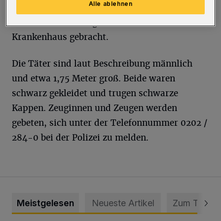
Alle ablehnen
wurde zunächst vor Ort von Rettungskräften
medizinisch versorgt und anschließend ins
Krankenhaus gebracht.
Die Täter sind laut Beschreibung männlich
und etwa 1,75 Meter groß. Beide waren
schwarz gekleidet und trugen schwarze
Kappen. Zeuginnen und Zeugen werden
gebeten, sich unter der Telefonnummer 0202 /
284-0 bei der Polizei zu melden.
Meistgelesen
Neueste Artikel
Zum Thema