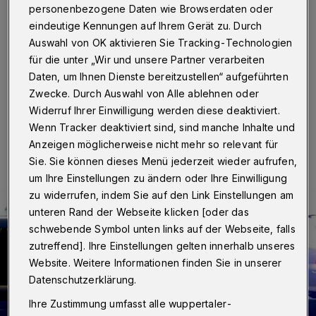
Görlitzer Platz
personenbezogene Daten wie Browserdaten oder
eindeutige Kennungen auf Ihrem Gerät zu. Durch
Wuppertal
·
Ein 19-Jähriger ist am Sonntag (25. Juli
Auswahl von OK aktivieren Sie Tracking-Technologien
2021) gegen 16 Uhr auf dem Görlitzer Platz in
für die unter „Wir und unsere Partner verarbeiten
Wichlinghausen überfallen worden.
Daten, um Ihnen Dienste bereitzustellen“ aufgeführten
Zwecke. Durch Auswahl von Alle ablehnen oder
Widerruf Ihrer Einwilligung werden diese deaktiviert.
26.07.2021 , 16:23 Uhr
Eine Minute Lesezeit
Wenn Tracker deaktiviert sind, sind manche Inhalte und
Anzeigen möglicherweise nicht mehr so relevant für
Sie. Sie können dieses Menü jederzeit wieder aufrufen,
um Ihre Einstellungen zu ändern oder Ihre Einwilligung
zu widerrufen, indem Sie auf den Link Einstellungen am
unteren Rand der Webseite klicken [oder das
schwebende Symbol unten links auf der Webseite, falls
zutreffend]. Ihre Einstellungen gelten innerhalb unseres
Website. Weitere Informationen finden Sie in unserer
Datenschutzerklärung.
Ihre Zustimmung umfasst alle wuppertaler-