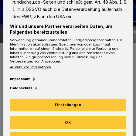
rundschau.de-Seiten und schließt gem. Art. 49 Abs. 1 S.
1 lit. a DSGVO auch die Datenverarbeitung außerhalb
des EWR, z.B. in den USA ein.
Wir und unsere Partner verarbeiten Daten, um
Folgendes bereitzustellen:
Verwendung genauer Standortdaten. Endgeräteeigenschaften zur
Identifikation aktiv abfragen. Speichern von oder Zugriff auf
Informationen auf einem Endgerät. Personalisierte Werbung und
Symbolbild.
Inhalte, Messung von Werbeleistung und der Performance von
Foto: Polizei / Jochen Tack
Inhalten, Zielgruppenforschung sowie Entwicklung und
Verbesserung von Angeboten.
Ausführliche Informationen
Impressum
Datenschutz
Nach Polizeiangaben sprühten ihm zwei
Männer unvermittelt Reizgas ins Gesicht. Sie
Einstellungen
traten ihn und stahlen das Handy.
Anschließend entfernten sie sich „Richtung
OK
Berliner Straße oder Trasse“. Der junge Mann