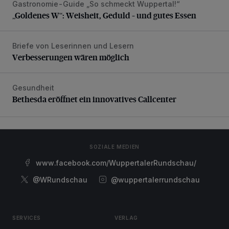
Gastronomie-Guide „So schmeckt Wuppertal!“
„Goldenes W“: Weisheit, Geduld – und gutes Essen
„Goldenes W“: Weisheit, Geduld – und gutes Essen
Briefe von Leserinnen und Lesern
Verbesserungen wären möglich
Verbesserungen wären möglich
Gesundheit
Bethesda eröffnet ein innovatives Callcenter
Bethesda eröffnet ein innovatives Callcenter
SOZIALE MEDIEN
www.facebook.com/WuppertalerRundschau/
@WRundschau
@wuppertalerrundschau
SERVICES
VERLAG