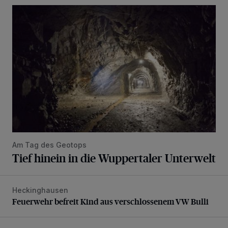
Tief hinein in die Wuppertaler Unterwelt
Am Tag des Geotops
Tief hinein in die Wuppertaler Unterwelt
Heckinghausen
Feuerwehr befreit Kind aus verschlossenem VW Bulli
Feuerwehr befreit Kind aus verschlossenem VW Bulli