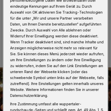
personenbezogene Daten wie Browserdaten oder
Wuppertal
·
Kunsthandwerk statt Massenkonsum und
eindeutige Kennungen auf Ihrem Gerät zu. Durch
klangvolle Barockmusik statt Weihnachtslieder-
Auswahl von OK aktivieren Sie Tracking-Technologien
Gedudel. Mit seiner stimmungsvoller Atmosphäre hat es
für die unter „Wir und unsere Partner verarbeiten
der Lüntenbecker Weihnachtsmarkt unter die zehn
Daten, um Ihnen Dienste bereitzustellen“ aufgeführten
schönsten Märkte Deutschlands geschafft.
Zwecke. Durch Auswahl von Alle ablehnen oder
Widerruf Ihrer Einwilligung werden diese deaktiviert.
Wenn Tracker deaktiviert sind, sind manche Inhalte und
13.12.2018 , 18:00 Uhr
Eine Minute Lesezeit
Anzeigen möglicherweise nicht mehr so relevant für
Sie. Sie können dieses Menü jederzeit wieder aufrufen,
um Ihre Einstellungen zu ändern oder Ihre Einwilligung
zu widerrufen, indem Sie auf den Link Einstellungen am
unteren Rand der Webseite klicken [oder das
schwebende Symbol unten links auf der Webseite, falls
zutreffend]. Ihre Einstellungen gelten innerhalb unseres
Website. Weitere Informationen finden Sie in unserer
Datenschutzerklärung.
Ihre Zustimmung umfasst alle wuppertaler-
rundschau.de-Seiten und schließt gem. Art. 49 Abs. 1 S.