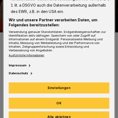
1 lit. a DSGVO auch die Datenverarbeitung außerhalb
des EWR, z.B. in den USA ein.
Wir und unsere Partner verarbeiten Daten, um
Folgendes bereitzustellen:
Verwendung genauer Standortdaten. Endgeräteeigenschaften zur
Identifikation aktiv abfragen. Speichern von oder Zugriff auf
Foto: Jan Turek
Informationen auf einem Endgerät. Personalisierte Werbung und
Inhalte, Messung von Werbeleistung und der Performance von
Inhalten, Zielgruppenforschung sowie Entwicklung und
Verbesserung von Angeboten.
Ausführliche Informationen
Impressum
Am kommenden Wochenende, 15. und 16.
Datenschutz
Dezember, lädt der Markt zum letzten Mal in
diesem Jahr zum Bummeln und
Einstellungen
Glühweintrinken ein. Unter dem Motto "Zimt,
Glanz und Vivaldi" können sich die Besucher
OK
von 11 bis 19 Uhr vom weihnachtlich
dekorierten Schlosshof, von Kunsthandwerk
Alle ablehnen