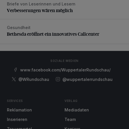
Briefe von Leserinnen und Lesern
Verbesserungen wären möglich
Verbesserungen wären möglich
Gesundheit
Bethesda eröffnet ein innovatives Callcenter
Bethesda eröffnet ein innovatives Callcenter
SOZIALE MEDIEN
www.facebook.com/WuppertalerRundschau/
@WRundschau
@wuppertalerrundschau
SERVICES
VERLAG
Reklamation
Mediadaten
Inserieren
Team
Trauerportal
Karriere