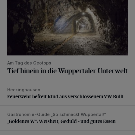
Am Tag des Geotops
Tief hinein in die Wuppertaler Unterwelt
Heckinghausen
Feuerwehr befreit Kind aus verschlossenem VW Bulli
Feuerwehr befreit Kind aus verschlossenem VW Bulli
Gastronomie-Guide „So schmeckt Wuppertal!“
„Goldenes W“: Weisheit, Geduld – und gutes Essen
„Goldenes W“: Weisheit, Geduld – und gutes Essen