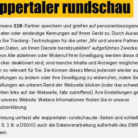
onnborn
Kein neues Asphaltmischwerk
unsere
218
-Partner speichern und greifen auf personenbezogen
aten oder eindeutige Kennungen auf Ihrem Gerät zu. Durch Ausw
n Sie Tracking-Technologien für die unter „Wir und unsere Partne
en Daten, um Ihnen Dienste bereitzustellen“ aufgeführten Zwecke
on Alle ablehnen oder Widerruf Ihrer Einwilligung werden diese de
Asphaltmischwerk
cker deaktiviert sind, sind manche Inhalte und Anzeigen möglich
r so relevant für Sie. Sie können dieses Menü jederzeit wieder au
tellungen zu ändern oder Ihre Einwilligung zu widerrufen, indem Si
stellungen am unteren Rand der Webseite klicken [oder das schw
ünen in Vohwinkel begrüßen die
ten links auf der Webseite, falls zutreffend]. Ihre Einstellungen g
AG, die weitere Planung für ein neues
 unseres Website. Weitere Informationen finden Sie in unserer
rt Dornap aus wirtschaftlichen Gründen
utzerklärung.
immung umfasst alle wuppertaler-rundschau.de-Seiten und schließt
 S. 1 lit. a DSGVO auch die Datenverarbeitung außerhalb des EWR, 
ein.