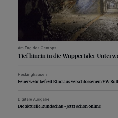
Am Tag des Geotops
Tief hinein in die Wuppertaler Unterwe
Heckinghausen
Feuerwehr befreit Kind aus verschlossenem VW Bulli
Feuerwehr befreit Kind aus verschlossenem VW Bull
Digitale Ausgabe
Die aktuelle Rundschau – jetzt schon online
Die aktuelle Rundschau – jetzt schon online