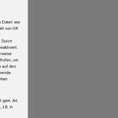
e Daten wie
ahl von OK
r
. Durch
aktiviert.
erweise
frufen, um
e auf den
ebende
elten
 gem. Art.
z.B. in