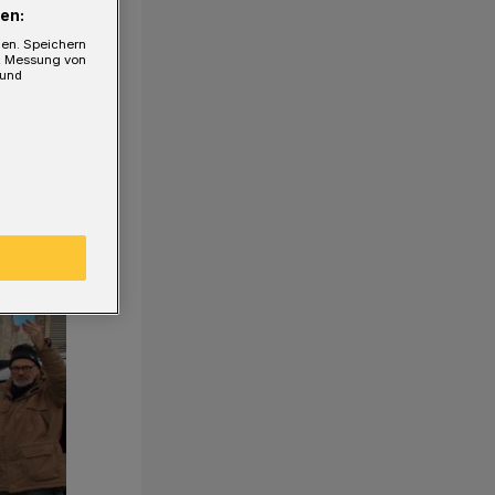
en:
gen. Speichern
e, Messung von
 und