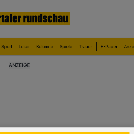
Sport
Leser
Kolumne
Spiele
Trauer
E-Paper
Anze