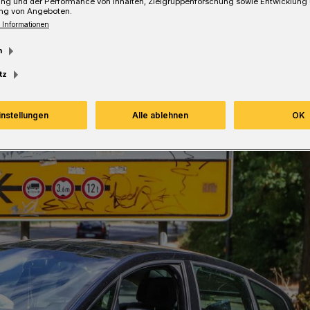
ung und der Performance von Inhalten, Zielgruppenforschung sowie Entwicklung
ng von Angeboten.
 Informationen
Lesezeit
m
tz
instellungen
Alle ablehnen
OK