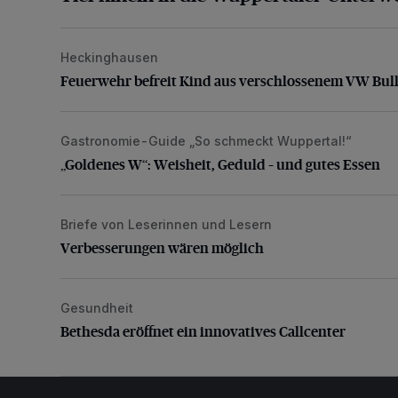
Heckinghausen
Feuerwehr befreit Kind aus verschlossenem VW Bulli
Feuerwehr befreit Kind aus verschlossenem VW Bull
Gastronomie-Guide „So schmeckt Wuppertal!“
„Goldenes W“: Weisheit, Geduld – und gutes Essen
„Goldenes W“: Weisheit, Geduld – und gutes Essen
Briefe von Leserinnen und Lesern
Verbesserungen wären möglich
Verbesserungen wären möglich
Gesundheit
Bethesda eröffnet ein innovatives Callcenter
Bethesda eröffnet ein innovatives Callcenter