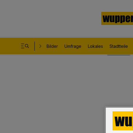
Bilder
Umfrage
Lokales
Stadtteile