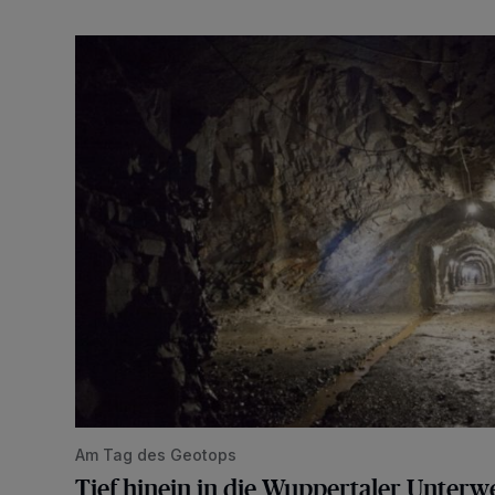
Tief hinein in die Wuppertaler Unterwelt
Am Tag des Geotops
Tief hinein in die Wuppertaler Unterwe