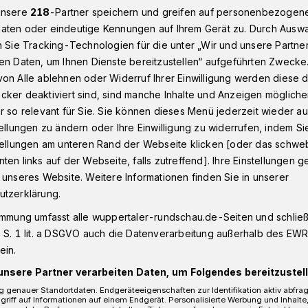
unsere
218
-Partner speichern und greifen auf personenbezogen
aten oder eindeutige Kennungen auf Ihrem Gerät zu. Durch Ausw
n Sie Tracking-Technologien für die unter „Wir und unsere Partne
onnborn
Frau nach Unfall schwer verletzt
en Daten, um Ihnen Dienste bereitzustellen“ aufgeführten Zwecke
on Alle ablehnen oder Widerruf Ihrer Einwilligung werden diese de
cker deaktiviert sind, sind manche Inhalte und Anzeigen möglich
r so relevant für Sie. Sie können dieses Menü jederzeit wieder au
tellungen zu ändern oder Ihre Einwilligung zu widerrufen, indem Si
fall schwer
stellungen am unteren Rand der Webseite klicken [oder das schw
ten links auf der Webseite, falls zutreffend]. Ihre Einstellungen g
 unseres Website. Weitere Informationen finden Sie in unserer
utzerklärung.
immung umfasst alle wuppertaler-rundschau.de-Seiten und schließt
e ist am Samstag (11. August 2018)
 S. 1 lit. a DSGVO auch die Datenverarbeitung außerhalb des EWR, 
ohwinkeler Straße mit ihrem Wagen von
ein.
.
unsere Partner verarbeiten Daten, um Folgendes bereitzustell
 genauer Standortdaten. Endgeräteeigenschaften zur Identifikation aktiv abfra
griff auf Informationen auf einem Endgerät. Personalisierte Werbung und Inhalt