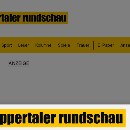
Sport
Leser
Kolumne
Spiele
Trauer
E-Paper
Anze