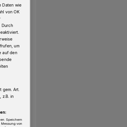
e Daten wie
ahl von OK
r
. Durch
aktiviert.
erweise
frufen, um
e auf den
ebende
elten
 gem. Art.
z.B. in
en:
gen. Speichern
e, Messung von