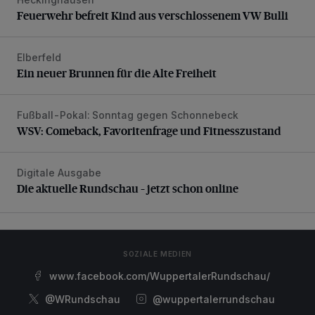
Feuerwehr befreit Kind aus verschlossenem VW Bulli
Feuerwehr befreit Kind aus verschlossenem VW Bulli
Elberfeld
Ein neuer Brunnen für die Alte Freiheit
Ein neuer Brunnen für die Alte Freiheit
Fußball-Pokal: Sonntag gegen Schonnebeck
WSV: Comeback, Favoritenfrage und Fitnesszustand
WSV: Comeback, Favoritenfrage und Fitnesszustand
Digitale Ausgabe
Die aktuelle Rundschau – jetzt schon online
Die aktuelle Rundschau – jetzt schon online
SOZIALE MEDIEN
www.facebook.com/WuppertalerRundschau/
@WRundschau
@wuppertalerrundschau