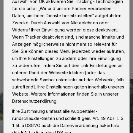
Birken
Auswahl von OK aktivieren Sie Tracking-Technologien
für die unter „Wir und unsere Partner verarbeiten
Wuppertal
·
An der Trasse gegenüber dem Zugang am
Daten, um Ihnen Dienste bereitzustellen“ aufgeführten
Bahnhof Loh steht jetzt ein geschmückter
Zwecke. Durch Auswahl von Alle ablehnen oder
Weihnachtsbaum auf dem ehemaligen Bahnsteig.
Widerruf Ihrer Einwilligung werden diese deaktiviert.
Wenn Tracker deaktiviert sind, sind manche Inhalte und
Anzeigen möglicherweise nicht mehr so relevant für
Sie. Sie können dieses Menü jederzeit wieder aufrufen,
13.12.2018 , 16:30 Uhr
Eine Minute Lesezeit
um Ihre Einstellungen zu ändern oder Ihre Einwilligung
zu widerrufen, indem Sie auf den Link Einstellungen am
unteren Rand der Webseite klicken [oder das
schwebende Symbol unten links auf der Webseite, falls
zutreffend]. Ihre Einstellungen gelten innerhalb unseres
Website. Weitere Informationen finden Sie in unserer
Datenschutzerklärung.
Ihre Zustimmung umfasst alle wuppertaler-
rundschau.de-Seiten und schließt gem. Art. 49 Abs. 1 S.
1 lit. a DSGVO auch die Datenverarbeitung außerhalb
des EWR, z.B. in den USA ein.