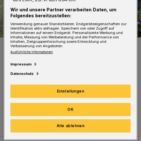
Wir und unsere Partner verarbeiten Daten, um
Folgendes bereitzustellen:
Verwendung genauer Standortdaten. Endgeräteeigenschaften zur
Identifikation aktiv abfragen. Speichern von oder Zugriff auf
Informationen auf einem Endgerät. Personalisierte Werbung und
Inhalte, Messung von Werbeleistung und der Performance von
Inhalten, Zielgruppenforschung sowie Entwicklung und
Foto: Rolf Dellenbusch
Verbesserung von Angeboten.
Ausführliche Informationen
Impressum
Datenschutz
Marianne Wanders (links im Bild) hatte die
Einstellungen
Idee zu der Aktion und brachte den Schmuck
mit — Norbert und Renate Fischer haben ihr
OK
beim Ausstaffieren der Fichte geholfen.
Alle ablehnen