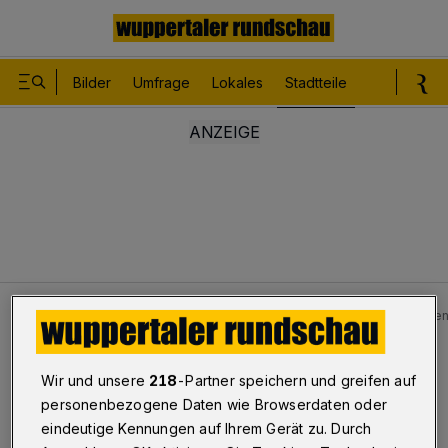
Bilder
Umfrage
Lokales
Stadtteile
Sport
Le
Stadtteile
Unterbarmen
Weihnachtsbaum zwischen
Unterbarmen
Wir und unsere
218
-Partner speichern und greifen auf
personenbezogene Daten wie Browserdaten oder
Weihnachtsbaum zwischen
eindeutige Kennungen auf Ihrem Gerät zu. Durch