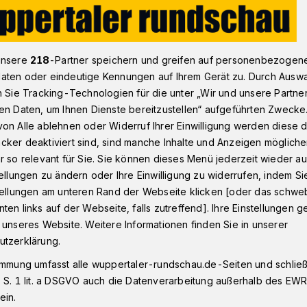
Sport ganz im Mittelpunkt
unsere
218
-Partner speichern und greifen auf personenbezogen
aten oder eindeutige Kennungen auf Ihrem Gerät zu. Durch Ausw
n Sie Tracking-Technologien für die unter „Wir und unsere Partne
en Daten, um Ihnen Dienste bereitzustellen“ aufgeführten Zwecke
on Alle ablehnen oder Widerruf Ihrer Einwilligung werden diese de
m Mittelpunkt
cker deaktiviert sind, sind manche Inhalte und Anzeigen möglich
r so relevant für Sie. Sie können dieses Menü jederzeit wieder au
tellungen zu ändern oder Ihre Einwilligung zu widerrufen, indem Si
stellungen am unteren Rand der Webseite klicken [oder das schw
 "Erasmus-Projekt" hatten die Schüler des
ten links auf der Webseite, falls zutreffend]. Ihre Einstellungen g
ule Ronsdorf jetzt erstmals 16 Schüler
 unseres Website. Weitere Informationen finden Sie in unserer
französischen Langogne zu Gast in
utzerklärung.
immung umfasst alle wuppertaler-rundschau.de-Seiten und schließt
 S. 1 lit. a DSGVO auch die Datenverarbeitung außerhalb des EWR, 
ein.