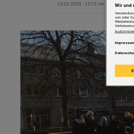
15.02.2018 , 15:15 Uhr
Eine Minute 
Wir und 
Verwendung
von oder Zu
Werbeleist
Verbesseru
Ausführliche
Impressu
Datenschu
E