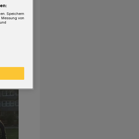
en:
gen. Speichern
e, Messung von
 und