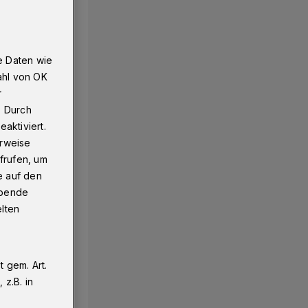
e Daten wie
ahl von OK
r
. Durch
aktiviert.
erweise
frufen, um
e auf den
ebende
elten
 gem. Art.
z.B. in