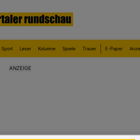
Sport
Leser
Kolumne
Spiele
Trauer
E-Paper
Anze