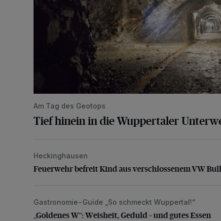
Am Tag des Geotops
Tief hinein in die Wuppertaler Unterwe
Heckinghausen
Feuerwehr befreit Kind aus verschlossenem VW Bulli
Feuerwehr befreit Kind aus verschlossenem VW Bull
Gastronomie-Guide „So schmeckt Wuppertal!“
„Goldenes W“: Weisheit, Geduld – und gutes Essen
„Goldenes W“: Weisheit, Geduld – und gutes Essen