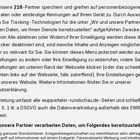
unsere
218
-Partner speichern und greifen auf personenbezogen
aten oder eindeutige Kennungen auf Ihrem Gerät zu. Durch Ausw
n Sie Tracking-Technologien für die unter „Wir und unsere Partne
Ronsdorfer Orgelherbst 2024 startet im September
en Daten, um Ihnen Dienste bereitzustellen“ aufgeführten Zwecke
on Alle ablehnen oder Widerruf Ihrer Einwilligung werden diese de
cker deaktiviert sind, sind manche Inhalte und Anzeigen möglich
r so relevant für Sie. Sie können dieses Menü jederzeit wieder au
rgelherbst startet
tellungen zu ändern oder Ihre Einwilligung zu widerrufen, indem Si
stellungen am unteren Rand der Webseite klicken [oder das schw
ten links auf der Webseite, falls zutreffend]. Ihre Einstellungen g
er
 unseres Website. Weitere Informationen finden Sie in unserer
utzerklärung.
immung umfasst alle wuppertaler-rundschau.de-Seiten und schließt
e des Ronsdorfer Orgelherbstes beginnt
 S. 1 lit. a DSGVO auch die Datenverarbeitung außerhalb des EWR, 
 Tag des offenen Denkmals. Geplant sind
ein.
 Reformierten Kirche.
unsere Partner verarbeiten Daten, um Folgendes bereitzustell
 genauer Standortdaten. Endgeräteeigenschaften zur Identifikation aktiv abfra
griff auf Informationen auf einem Endgerät. Personalisierte Werbung und Inhalt