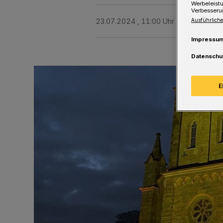
Werbeleist
Verbesseru
23.07.2024 , 11:00 Uhr
Eine Minute 
Ausführliche
Impressu
Datenschu
E