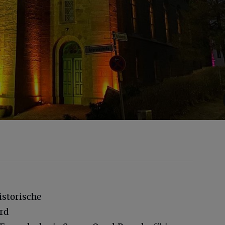
istorische
ird