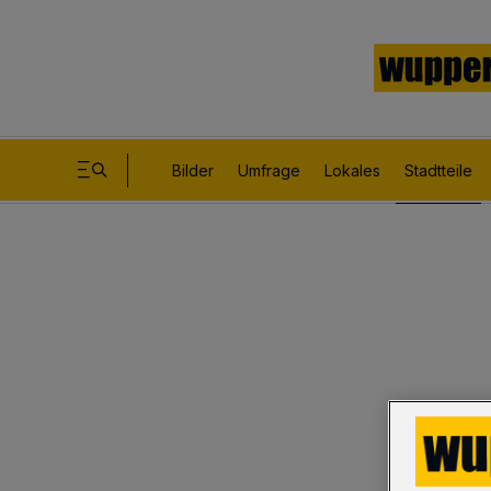
Bilder
Umfrage
Lokales
Stadtteile