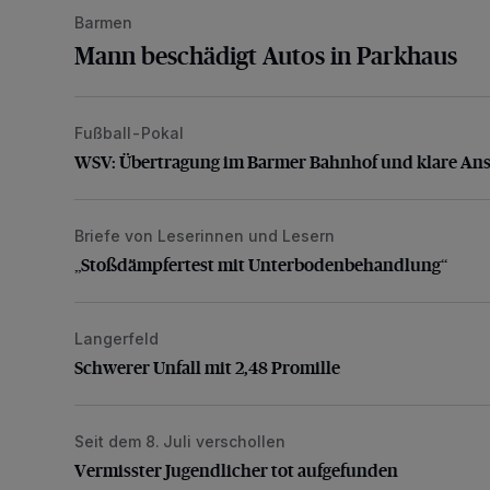
Barmen
Mann beschädigt Autos in Parkhaus
Fußball-Pokal
WSV: Übertragung im Barmer Bahnhof und klare An
WSV: Übertragung im Barmer Bahnhof und klare An
Briefe von Leserinnen und Lesern
„Stoßdämpfertest mit Unterbodenbehandlung“
„Stoßdämpfertest mit Unterbodenbehandlung“
Langerfeld
Schwerer Unfall mit 2,48 Promille
Schwerer Unfall mit 2,48 Promille
Seit dem 8. Juli verschollen
Vermisster Jugendlicher tot aufgefunden
Vermisster Jugendlicher tot aufgefunden