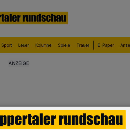
Sport
Leser
Kolumne
Spiele
Trauer
E-Paper
Anze