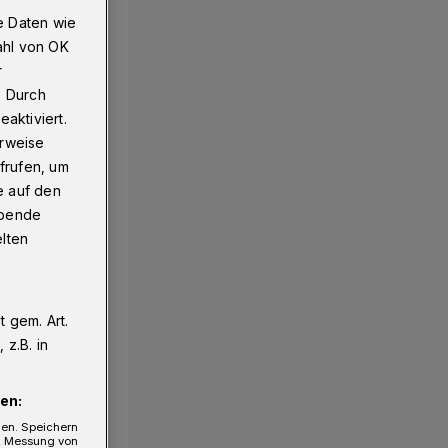
e Daten wie
ahl von OK
r
. Durch
aktiviert.
erweise
frufen, um
e auf den
ebende
elten
 gem. Art.
z.B. in
en:
gen. Speichern
e, Messung von