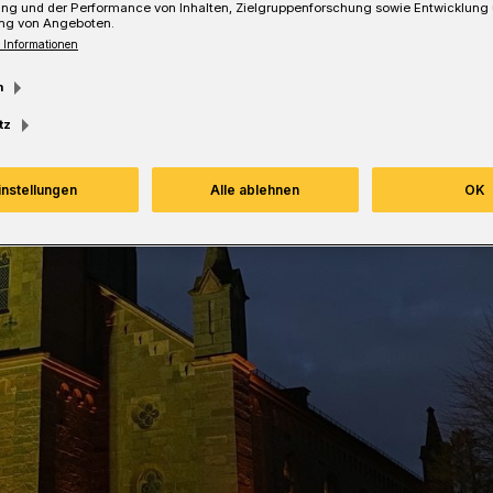
ung und der Performance von Inhalten, Zielgruppenforschung sowie Entwicklung
ng von Angeboten.
Lesezeit
 Informationen
m
tz
instellungen
Alle ablehnen
OK