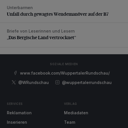
Unterbarmen
Unfall durch gewagtes Wendemanöver auf der B7
Unfall durch gewagtes Wendemanöver auf der B7
Briefe von Leserinnen und Lesern
„Das Bergische Land vertrocknet“
„Das Bergische Land vertrocknet“
SOZIALE MEDIEN
www.facebook.com/WuppertalerRundschau/
@WRundschau
@wuppertalerrundschau
SERVICES
VERLAG
Reklamation
Mediadaten
Inserieren
Team