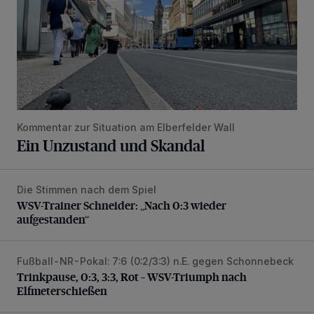
Kommentar zur Situation am Elberfelder Wall
Ein Unzustand und Skandal
Die Stimmen nach dem Spiel
WSV-Trainer Schneider: „Nach 0:3 wieder aufgestanden“
WSV-Trainer Schneider: „Nach 0:3 wieder
aufgestanden“
Fußball-NR-Pokal: 7:6 (0:2/3:3) n.E. gegen Schonnebeck
Trinkpause, 0:3, 3:3, Rot – WSV-Triumph nach Elfmetersc
Trinkpause, 0:3, 3:3, Rot – WSV-Triumph nach
Elfmeterschießen