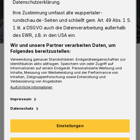
Datenschutzerklärung.
Ihre Zustimmung umfasst alle wuppertaler-
rundschau.de-Seiten und schließt gem. Art. 49 Abs. 1 S.
1 lit. a DSGVO auch die Datenverarbeitung außerhalb
des EWR, z.B. in den USA ein.
Wir und unsere Partner verarbeiten Daten, um
Kurt von Nolting (Mitte, Archivbild mit Damir Reich und Dirk Müller).
Folgendes bereitzustellen:
Foto: CDU
Verwendung genauer Standortdaten. Endgeräteeigenschaften zur
Identifikation aktiv abfragen. Speichern von oder Zugriff auf
Informationen auf einem Endgerät. Personalisierte Werbung und
Inhalte, Messung von Werbeleistung und der Performance von
Inhalten, Zielgruppenforschung sowie Entwicklung und
Verbesserung von Angeboten.
Ausführliche Informationen
V
on Nolting wurde für sein
Impressum
ehrenamtliches Engagement für seinen
Datenschutz
Stadtteil Ronsdorf und im
kommunalpolitischen Bereich geehrt. Er ist
Einstellungen
langjähriges Mitglied der Bezirksvertretung,