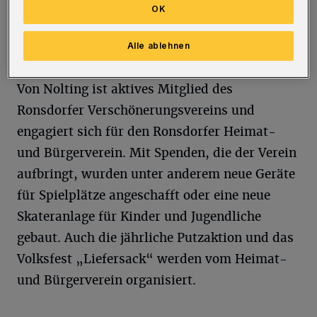
war dort CDU-Fraktionssprecher,
OK
Vorsitzender der CDU Rondorf und
Alle ablehnen
stellvertretender Bezirksbürgermeister.
Von Nolting ist aktives Mitglied des
Ronsdorfer Verschönerungsvereins und
engagiert sich für den Ronsdorfer Heimat-
und Bürgerverein. Mit Spenden, die der Verein
aufbringt, wurden unter anderem neue Geräte
für Spielplätze angeschafft oder eine neue
Skateranlage für Kinder und Jugendliche
gebaut. Auch die jährliche Putzaktion und das
Volksfest „Liefersack“ werden vom Heimat-
und Bürgerverein organisiert.