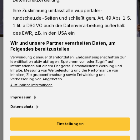
Ihre Zustimmung umfasst alle wuppertaler-
rundschau.de-Seiten und schließt gem. Art. 49 Abs. 1 S.
1 lit. a DSGVO auch die Datenverarbeitung außerhalb
des EWR, z.B. in den USA ein.
Wir und unsere Partner verarbeiten Daten, um
Demo-Plakat im Jahr 2023 vor dem Wuppertaler Rathaus.
Folgendes bereitzustellen:
Foto: Christoph Petersen
Verwendung genauer Standortdaten. Endgeräteeigenschaften zur
Identifikation aktiv abfragen. Speichern von oder Zugriff auf
Informationen auf einem Endgerät. Personalisierte Werbung und
Inhalte, Messung von Werbeleistung und der Performance von
Inhalten, Zielgruppenforschung sowie Entwicklung und
Verbesserung von Angeboten.
Ausführliche Informationen
Grund sind der Aufzug und die Kundgebung
Impressum
unter dem Motto „Protest gegen den geplanten
Datenschutz
Ausbau der L419“, die um 13 Uhr an der
Bushaltestelle Parkstraße/Am Knöchel
Einstellungen
beginnt. „Insbesondere während des damit
verbundenen Aufzugs ist zwischen der Straße