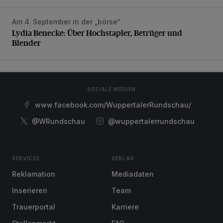
Am 4. September in der „börse“
Lydia Benecke: Über Hochstapler, Betrüger und Blender
Lydia Benecke: Über Hochstapler, Betrüger und
Blender
SOZIALE MEDIEN
www.facebook.com/WuppertalerRundschau/
@WRundschau
@wuppertalerrundschau
SERVICES
VERLAG
Reklamation
Mediadaten
Inserieren
Team
Trauerportal
Karriere