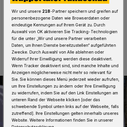
Parkstraße
Wir und unsere
218
-Partner speichern und greifen auf
Wuppertal
·
Die Wuppertaler Polizei warnt vor Staus
personenbezogene Daten wie Browserdaten oder
am Samstag (16. März 2024) im Bereich der
eindeutige Kennungen auf Ihrem Gerät zu. Durch
Ronsdorfer Parkstraße (L419).
Auswahl von OK aktivieren Sie Tracking-Technologien
für die unter „Wir und unsere Partner verarbeiten
Daten, um Ihnen Dienste bereitzustellen“ aufgeführten
14.03.2024 , 14:00 Uhr
Eine Minute Lesezeit
Zwecke. Durch Auswahl von Alle ablehnen oder
Widerruf Ihrer Einwilligung werden diese deaktiviert.
Wenn Tracker deaktiviert sind, sind manche Inhalte und
Anzeigen möglicherweise nicht mehr so relevant für
Sie. Sie können dieses Menü jederzeit wieder aufrufen,
um Ihre Einstellungen zu ändern oder Ihre Einwilligung
zu widerrufen, indem Sie auf den Link Einstellungen am
unteren Rand der Webseite klicken [oder das
schwebende Symbol unten links auf der Webseite, falls
zutreffend]. Ihre Einstellungen gelten innerhalb unseres
Website. Weitere Informationen finden Sie in unserer
Datenschutzerklärung.