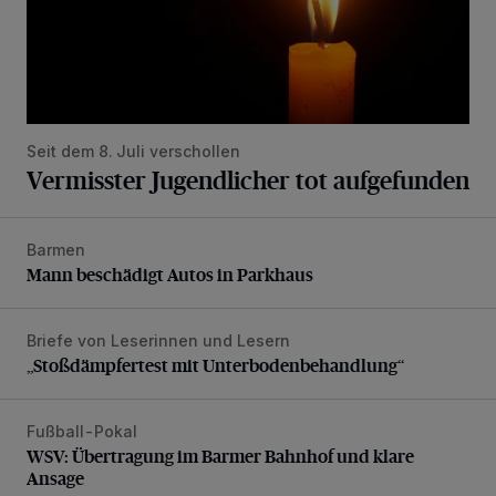
Seit dem 8. Juli verschollen
Vermisster Jugendlicher tot aufgefunden
Barmen
Mann beschädigt Autos in Parkhaus
Mann beschädigt Autos in Parkhaus
Briefe von Leserinnen und Lesern
„Stoßdämpfertest mit Unterbodenbehandlung“
„Stoßdämpfertest mit Unterbodenbehandlung“
Fußball-Pokal
WSV: Übertragung im Barmer Bahnhof und klare Ansage
WSV: Übertragung im Barmer Bahnhof und klare
Ansage