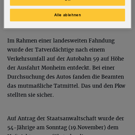
verletzte 62-Jährige im Hausflur. Sie wurde
reanimiert und vom Rettungsdienst in ein
Alle ablehnen
Krankenhaus gebracht.
Im Rahmen einer landesweiten Fahndung
wurde der Tatverdächtige nach einem
Verkehrsunfall auf der Autobahn 59 auf Höhe
der Ausfahrt Monheim entdeckt. Bei einer
Durchsuchung des Autos fanden die Beamten
das mutmaßliche Tatmittel. Das und den Pkw
stellten sie sicher.
Auf Antrag der Staatsanwaltschaft wurde der
54-Jährige am Sonntag (19.November) dem