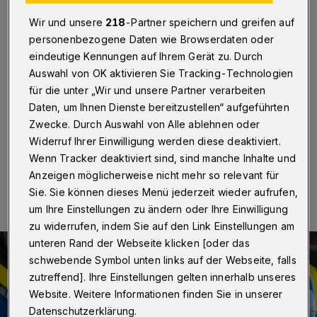
lebensgefährlich verletzt
Wir und unsere
218
-Partner speichern und greifen auf
Wuppertal
·
In einem Mehrfamilienhaus an der
personenbezogene Daten wie Browserdaten oder
Elberfelder Markomannenstraße ist eine 62 Jahre alte
eindeutige Kennungen auf Ihrem Gerät zu. Durch
Frau am Samstagmorgen (18. November 2023)
Auswahl von OK aktivieren Sie Tracking-Technologien
schwer verletzt worden. Die Polizei hat einen 54-
für die unter „Wir und unsere Partner verarbeiten
Jährigen festgenommen. Ihm wird ein versuchtes
Daten, um Ihnen Dienste bereitzustellen“ aufgeführten
Tötungsdelikt vorgeworfen.
Zwecke. Durch Auswahl von Alle ablehnen oder
Widerruf Ihrer Einwilligung werden diese deaktiviert.
Wenn Tracker deaktiviert sind, sind manche Inhalte und
19.11.2023 , 15:00 Uhr
Eine Minute Lesezeit
Anzeigen möglicherweise nicht mehr so relevant für
Sie. Sie können dieses Menü jederzeit wieder aufrufen,
um Ihre Einstellungen zu ändern oder Ihre Einwilligung
zu widerrufen, indem Sie auf den Link Einstellungen am
unteren Rand der Webseite klicken [oder das
schwebende Symbol unten links auf der Webseite, falls
zutreffend]. Ihre Einstellungen gelten innerhalb unseres
Website. Weitere Informationen finden Sie in unserer
Datenschutzerklärung.