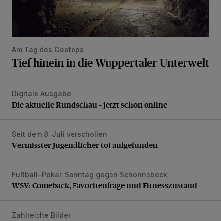
Am Tag des Geotops
Tief hinein in die Wuppertaler Unterwelt
Digitale Ausgabe
Die aktuelle Rundschau – jetzt schon online
Die aktuelle Rundschau – jetzt schon online
Seit dem 8. Juli verschollen
Vermisster Jugendlicher tot aufgefunden
Vermisster Jugendlicher tot aufgefunden
Fußball-Pokal: Sonntag gegen Schonnebeck
WSV: Comeback, Favoritenfrage und Fitnesszustand
WSV: Comeback, Favoritenfrage und Fitnesszustand
Zahlreiche Bilder
Impressionen: Deutschlands Top-Nachwuchs im Sportklet