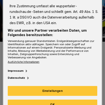
Ihre Zustimmung umfasst alle wuppertaler-
rundschau.de-Seiten und schließt gem. Art. 49 Abs. 1 S.
1 lit. a DSGVO auch die Datenverarbeitung außerhalb
des EWR, z.B. in den USA ein.
Wir und unsere Partner verarbeiten Daten, um
Folgendes bereitzustellen:
Verwendung genauer Standortdaten. Endgeräteeigenschaften zur
Identifikation aktiv abfragen. Speichern von oder Zugriff auf
Symbolbild.
Informationen auf einem Endgerät. Personalisierte Werbung und
Inhalte, Messung von Werbeleistung und der Performance von
Foto: Christoph Petersen
Inhalten, Zielgruppenforschung sowie Entwicklung und
Verbesserung von Angeboten.
Ausführliche Informationen
Impressum
G
Datenschutz
egen 5:50 Uhr hatte eine Zeugin einen
Streit zweier Personen in dem Haus
Einstellungen
gemeldet. Als die Polizeikräfte eintrafen,
fanden sie die durch Stiche lebensgefährlich
OK