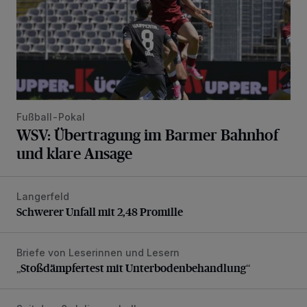
Fußball-Pokal
WSV: Übertragung im Barmer Bahnhof
und klare Ansage
Langerfeld
Schwerer Unfall mit 2,48 Promille
Schwerer Unfall mit 2,48 Promille
Briefe von Leserinnen und Lesern
„Stoßdämpfertest mit Unterbodenbehandlung“
„Stoßdämpfertest mit Unterbodenbehandlung“