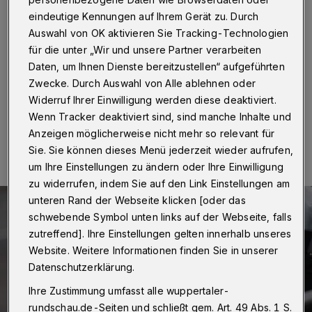
Hinweise
eindeutige Kennungen auf Ihrem Gerät zu. Durch
Auswahl von OK aktivieren Sie Tracking-Technologien
Wuppertal
·
Nach einem Verkehrsunfall am Mittwoch
für die unter „Wir und unsere Partner verarbeiten
(25. Oktober 2023) auf der Nordstraße sucht die
Wuppertaler Polizei nach Zeuginnen und Zeugen.
Daten, um Ihnen Dienste bereitzustellen“ aufgeführten
Zwecke. Durch Auswahl von Alle ablehnen oder
Widerruf Ihrer Einwilligung werden diese deaktiviert.
Wenn Tracker deaktiviert sind, sind manche Inhalte und
27.10.2023 , 09:00 Uhr
Eine Minute Lesezeit
Anzeigen möglicherweise nicht mehr so relevant für
Sie. Sie können dieses Menü jederzeit wieder aufrufen,
um Ihre Einstellungen zu ändern oder Ihre Einwilligung
zu widerrufen, indem Sie auf den Link Einstellungen am
unteren Rand der Webseite klicken [oder das
schwebende Symbol unten links auf der Webseite, falls
zutreffend]. Ihre Einstellungen gelten innerhalb unseres
Website. Weitere Informationen finden Sie in unserer
Datenschutzerklärung.
Ihre Zustimmung umfasst alle wuppertaler-
rundschau.de-Seiten und schließt gem. Art. 49 Abs. 1 S.