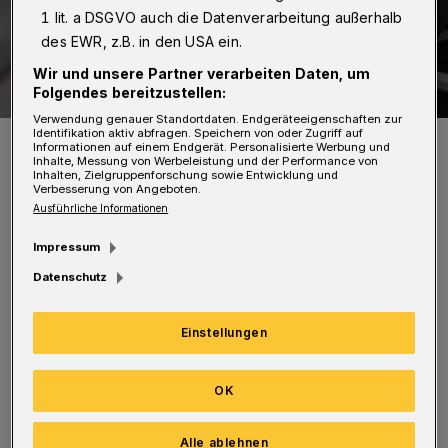
1 lit. a DSGVO auch die Datenverarbeitung außerhalb
des EWR, z.B. in den USA ein.
Wir und unsere Partner verarbeiten Daten, um
Folgendes bereitzustellen:
Verwendung genauer Standortdaten. Endgeräteeigenschaften zur
Identifikation aktiv abfragen. Speichern von oder Zugriff auf
Symbolbild.
Informationen auf einem Endgerät. Personalisierte Werbung und
Foto: Christoph Petersen
Inhalte, Messung von Werbeleistung und der Performance von
Inhalten, Zielgruppenforschung sowie Entwicklung und
Verbesserung von Angeboten.
Ausführliche Informationen
Impressum
Datenschutz
Eine 86-jährige Frau war demnach gegen
13:45 Uhr dort mit ihrem Ford unterwegs, als
Einstellungen
ein 51-jähriger Fußgänger die Straße
überqueren wollte. Dabei kam es zum
OK
Zusammenstoß zwischen dem Pkw und dem
Mann. Der Fußgänger stürzte zu Boden und
Alle ablehnen