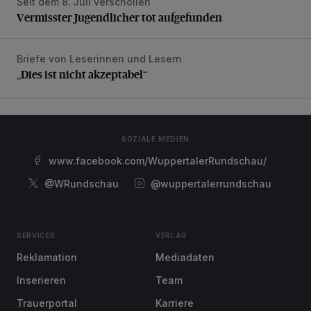
Seit dem 8. Juli verschollen
Vermisster Jugendlicher tot aufgefunden
Vermisster Jugendlicher tot aufgefunden
Briefe von Leserinnen und Lesern
„Dies ist nicht akzeptabel“
„Dies ist nicht akzeptabel“
SOZIALE MEDIEN
www.facebook.com/WuppertalerRundschau/
@WRundschau
@wuppertalerrundschau
SERVICES
VERLAG
Reklamation
Mediadaten
Inserieren
Team
Trauerportal
Karriere