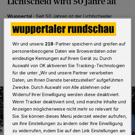
Lichtscheid wird 50 Jahre alt
Wuppertal
·
Seit 50 Jahren ist der Lichtscheider
Wasserturm ein Wahrzeichen auf den Südhöhen. Die
Wuppertaler Stadtwerke (WSW) haben ihn am 27.
Oktober 1975 in Betrieb genommen.
Wir und unsere
218
-Partner speichern und greifen auf
personenbezogene Daten wie Browserdaten oder
eindeutige Kennungen auf Ihrem Gerät zu. Durch
24.10.2025 , 14:22 Uhr
Eine Minute Lesezeit
Auswahl von OK aktivieren Sie Tracking-Technologien
für die unter „Wir und unsere Partner verarbeiten
Daten, um Ihnen Dienste bereitzustellen“ aufgeführten
Zwecke. Durch Auswahl von Alle ablehnen oder
Widerruf Ihrer Einwilligung werden diese deaktiviert.
Wenn Tracker deaktiviert sind, sind manche Inhalte und
Anzeigen möglicherweise nicht mehr so relevant für
Sie. Sie können dieses Menü jederzeit wieder aufrufen,
um Ihre Einstellungen zu ändern oder Ihre Einwilligung
zu widerrufen, indem Sie auf den Link Einstellungen am