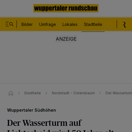
Bilder
Umfrage
Lokales
Stadtteile
Sport
Le
Stadtteile
Nordstadt - Ostersbaum
Der Wasserturm
Wuppertaler Südhöhen
Der Wasserturm auf