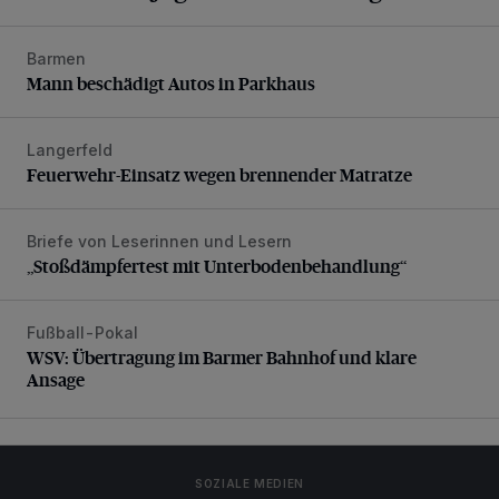
Barmen
Mann beschädigt Autos in Parkhaus
Mann beschädigt Autos in Parkhaus
Langerfeld
Feuerwehr-Einsatz wegen brennender Matratze
Feuerwehr-Einsatz wegen brennender Matratze
Briefe von Leserinnen und Lesern
„Stoßdämpfertest mit Unterbodenbehandlung“
„Stoßdämpfertest mit Unterbodenbehandlung“
Fußball-Pokal
WSV: Übertragung im Barmer Bahnhof und klare Ansage
WSV: Übertragung im Barmer Bahnhof und klare
Ansage
SOZIALE MEDIEN