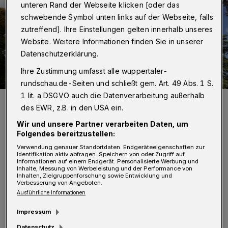
unteren Rand der Webseite klicken [oder das
schwebende Symbol unten links auf der Webseite, falls
zutreffend]. Ihre Einstellungen gelten innerhalb unseres
Website. Weitere Informationen finden Sie in unserer
Datenschutzerklärung.
Ihre Zustimmung umfasst alle wuppertaler-
rundschau.de-Seiten und schließt gem. Art. 49 Abs. 1 S.
1 lit. a DSGVO auch die Datenverarbeitung außerhalb
Der Wasserturm Lichtscheid ist 58 Meter hoch.
des EWR, z.B. in den USA ein.
Foto: WSW
Wir und unsere Partner verarbeiten Daten, um
Folgendes bereitzustellen:
Verwendung genauer Standortdaten. Endgeräteeigenschaften zur
Identifikation aktiv abfragen. Speichern von oder Zugriff auf
Informationen auf einem Endgerät. Personalisierte Werbung und
M
Inhalte, Messung von Werbeleistung und der Performance von
it seinen 1.500 Kubikmetern
Inhalten, Zielgruppenforschung sowie Entwicklung und
Verbesserung von Angeboten.
Fassungsvermögen in zwei Kammern
Ausführliche Informationen
stellt der Turm die Wasserversorgung auf
Impressum
Lichtscheid, in Ronsdorf und Teilen
Datenschutz