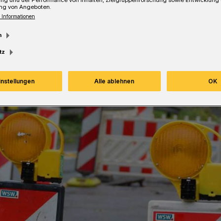
ng von Angeboten.
 Informationen
m
Lesezeit
tz
instellungen
Alle ablehnen
OK