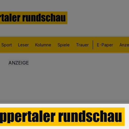
Sport
Leser
Kolumne
Spiele
Trauer
E-Paper
Anze