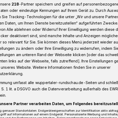
unsere
218
-Partner speichern und greifen auf personenbezogen
aten oder eindeutige Kennungen auf Ihrem Gerät zu. Durch Ausw
n Sie Tracking-Technologien für die unter „Wir und unsere Partne
Nächstebrecker Busch in Wuppertal: Arbeiten an Gasleitung
en Daten, um Ihnen Dienste bereitzustellen“ aufgeführten Zwecke
on Alle ablehnen oder Widerruf Ihrer Einwilligung werden diese de
cker deaktiviert sind, sind manche Inhalte und Anzeigen möglich
021
r so relevant für Sie. Sie können dieses Menü jederzeit wieder au
tellungen zu ändern oder Ihre Einwilligung zu widerrufen, indem Si
er Busch: Arbeiten
stellungen am unteren Rand der Webseite klicken [oder das schw
ten links auf der Webseite, falls zutreffend]. Ihre Einstellungen g
g
 unseres Website. Weitere Informationen finden Sie in unserer
utzerklärung.
immung umfasst alle wuppertaler-rundschau.de-Seiten und schließt
. November 2021) arbeiten die
 S. 1 lit. a DSGVO auch die Datenverarbeitung außerhalb des EWR, 
SW) in der Straße Nächstebrecker Busch
ein.
ung. Für die voraussichtlich dreiwöchige
unsere Partner verarbeiten Daten, um Folgendes bereitzustell
 Bereich der Hausnummern 15 und 17
 genauer Standortdaten. Endgeräteeigenschaften zur Identifikation aktiv abfra
griff auf Informationen auf einem Endgerät. Personalisierte Werbung und Inhalt
ung und der Performance von Inhalten, Zielgruppenforschung sowie Entwicklung