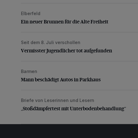
Elberfeld
Ein neuer Brunnen für die Alte Freiheit
Ein neuer Brunnen für die Alte Freiheit
Seit dem 8. Juli verschollen
Vermisster Jugendlicher tot aufgefunden
Vermisster Jugendlicher tot aufgefunden
Barmen
Mann beschädigt Autos in Parkhaus
Mann beschädigt Autos in Parkhaus
Briefe von Leserinnen und Lesern
„Stoßdämpfertest mit Unterbodenbehandlung“
„Stoßdämpfertest mit Unterbodenbehandlung“