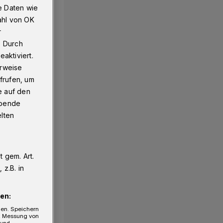
e Daten wie
ahl von OK
r
. Durch
aktiviert.
erweise
frufen, um
e auf den
ebende
elten
 gem. Art.
z.B. in
en:
gen. Speichern
e, Messung von
 und