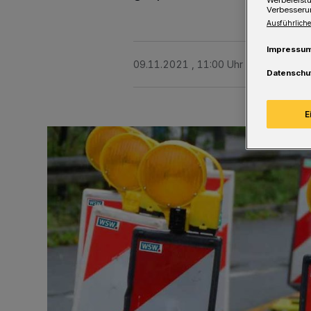
Verbesseru
Ausführliche
Impressu
09.11.2021 , 11:00 Uhr
Eine Minute 
Datenschu
E