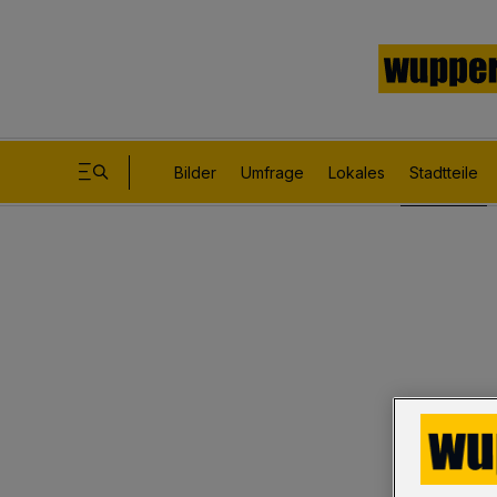
Bilder
Umfrage
Lokales
Stadtteile