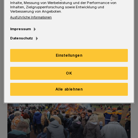
auf der Helferseite verzeichnen müssen,
Inhalte, Messung von Werbeleistung und der Performance von
Inhalten, Zielgruppenforschung sowie Entwicklung und
Verbesserung von Angeboten.
möchten wir darüber informieren, dass dieses
Ausführliche Informationen
Jahr leider kein Osterfeuer durch den
Impressum
Bürgerverein Nächstebreck stattfinden kann.
Datenschutz
Wir wünschen Ihnen allen ein schönes
Osterfest“, heißt es auf der Homepage des
Einstellungen
Bürgervereins zur Begründung.
(Bilder aus
dem Jahr 2023)
OK
Alle ablehnen