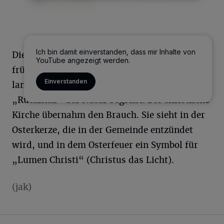
Ich bin damit einverstanden, dass mir Inhalte von
Die Osterfeuer haben ihren Ausgangspunkt im
YouTube angezeigt werden.
frühen Mittelalter. Damit wurden nach den
Einverstanden
langen Wintermonaten der Frühling und die
„Rückkehr“ der Natur begrüßt. Die christliche
Kirche übernahm den Brauch. Sie sieht in der
Osterkerze, die in der Gemeinde entzündet
wird, und in dem Osterfeuer ein Symbol für
„Lumen Christi“ (Christus das Licht).
(jak)