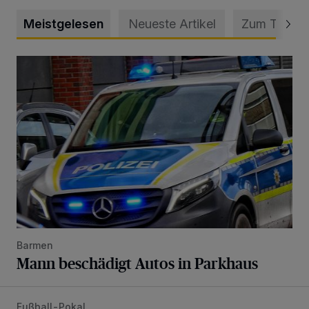
Meistgelesen
Neueste Artikel
Zum Thema
Mann beschädigt Autos in Parkhaus
Barmen
Mann beschädigt Autos in Parkhaus
Fußball-Pokal
WSV: Übertragung im Barmer Bahnhof und klare Ansage