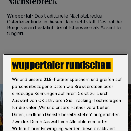
Nächstebreck
Wuppertal
·
Das traditionelle Nächstebrecker
Osterfeuer findet in diesem Jahr nicht statt. Das hat der
Bürgerverein bestätigt, der üblicherweise als Ausrichter
fungiert.
25.03.2024 , 19:20 Uhr
Eine Minute Lesezeit
Wir und unsere
218
-Partner speichern und greifen auf
personenbezogene Daten wie Browserdaten oder
eindeutige Kennungen auf Ihrem Gerät zu. Durch
Auswahl von OK aktivieren Sie Tracking-Technologien
für die unter „Wir und unsere Partner verarbeiten
Daten, um Ihnen Dienste bereitzustellen“ aufgeführten
Zwecke. Durch Auswahl von Alle ablehnen oder
Widerruf Ihrer Einwilligung werden diese deaktiviert.