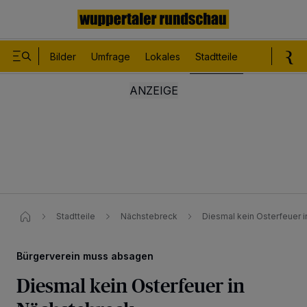
Bilder
Umfrage
Lokales
Stadtteile
Sport
Le
Stadtteile
Nächstebreck
Diesmal kein Osterfeuer 
Bürgerverein muss absagen
Diesmal kein Osterfeuer in