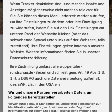
Wenn Tracker deaktiviert sind, sind manche Inhalte und
Anzeigen möglicherweise nicht mehr so relevant für
Sie. Sie können dieses Menü jederzeit wieder aufrufen,
um Ihre Einstellungen zu ändern oder Ihre Einwilligung
zu widerrufen, indem Sie auf den Link Einstellungen am
unteren Rand der Webseite klicken [oder das
Der Start des Osterfeuers 2023.
schwebende Symbol unten links auf der Webseite, falls
Foto: Christoph Petersen
zutreffend]. Ihre Einstellungen gelten innerhalb unseres
Website. Weitere Informationen finden Sie in unserer
Datenschutzerklärung.
Ihre Zustimmung umfasst alle wuppertaler-
rundschau.de-Seiten und schließt gem. Art. 49 Abs. 1 S.
I
m vergangenen Jahr waren mehrere
1 lit. a DSGVO auch die Datenverarbeitung außerhalb
tausend Menschen auf den hinteren Teil
des EWR, z.B. in den USA ein.
des Sportplatzes Löhrerlen gekommen.
Wir und unsere Partner verarbeiten Daten, um
Folgendes bereitzustellen:
Diesmal bleibt das Areal verwaist. „Da wir
Verwendung genauer Standortdaten. Endgeräteeigenschaften zur
dieses Jahr einige krankheitsbedingte Ausfälle
Identifikation aktiv abfragen. Speichern von oder Zugriff auf
Informationen auf einem Endgerät. Personalisierte Werbung und