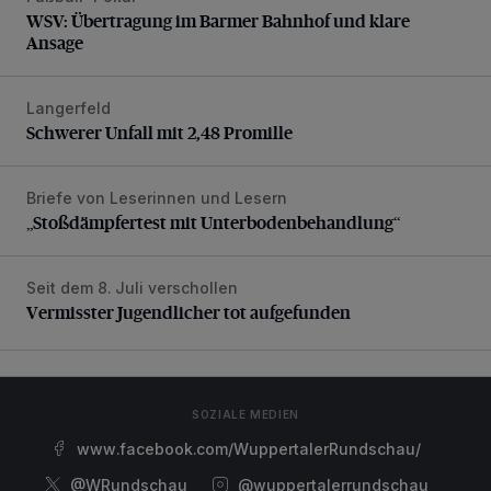
WSV: Übertragung im Barmer Bahnhof und klare
Ansage
Langerfeld
Schwerer Unfall mit 2,48 Promille
Schwerer Unfall mit 2,48 Promille
Briefe von Leserinnen und Lesern
„Stoßdämpfertest mit Unterbodenbehandlung“
„Stoßdämpfertest mit Unterbodenbehandlung“
Seit dem 8. Juli verschollen
Vermisster Jugendlicher tot aufgefunden
Vermisster Jugendlicher tot aufgefunden
SOZIALE MEDIEN
www.facebook.com/WuppertalerRundschau/
@WRundschau
@wuppertalerrundschau