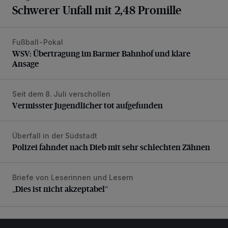
Schwerer Unfall mit 2,48 Promille
Fußball-Pokal
WSV: Übertragung im Barmer Bahnhof und klare Ansage
WSV: Übertragung im Barmer Bahnhof und klare
Ansage
Seit dem 8. Juli verschollen
Vermisster Jugendlicher tot aufgefunden
Vermisster Jugendlicher tot aufgefunden
Überfall in der Südstadt
Polizei fahndet nach Dieb mit sehr schlechten Zähnen
Polizei fahndet nach Dieb mit sehr schlechten Zähnen
Briefe von Leserinnen und Lesern
„Dies ist nicht akzeptabel“
„Dies ist nicht akzeptabel“