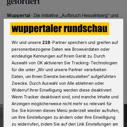
gefordert
Wuppertal
·
Die Initiative „Aufbruch Hesselnberg“ und
das „Bündnis Mobiles Wuppertal“ fordern eine deutliche
Verbesserung mit Blick auf die Lärmbelastung, das
Klima und die Aufenthaltsqualität vor Ort. Das haben sie
am Montag (15. Februar 2021) auf einer öffentlichen
Wir und unsere
218
-Partner speichern und greifen auf
Online-Veranstaltung vor Beginn der etwa 18 Monate
dauernden Tiefbaumaßnahmen klargestellt. Daran
personenbezogene Daten wie Browserdaten oder
nahmen rund 60 Personen teil.
eindeutige Kennungen auf Ihrem Gerät zu. Durch
Auswahl von OK aktivieren Sie Tracking-Technologien
für die unter „Wir und unsere Partner verarbeiten
Daten, um Ihnen Dienste bereitzustellen“ aufgeführten
16.02.2021 , 07:00 Uhr
Eine Minute Lesezeit
Zwecke. Durch Auswahl von Alle ablehnen oder
Widerruf Ihrer Einwilligung werden diese deaktiviert.
Wenn Tracker deaktiviert sind, sind manche Inhalte und
Anzeigen möglicherweise nicht mehr so relevant für
Sie. Sie können dieses Menü jederzeit wieder aufrufen,
um Ihre Einstellungen zu ändern oder Ihre Einwilligung
zu widerrufen, indem Sie auf den Link Einstellungen am