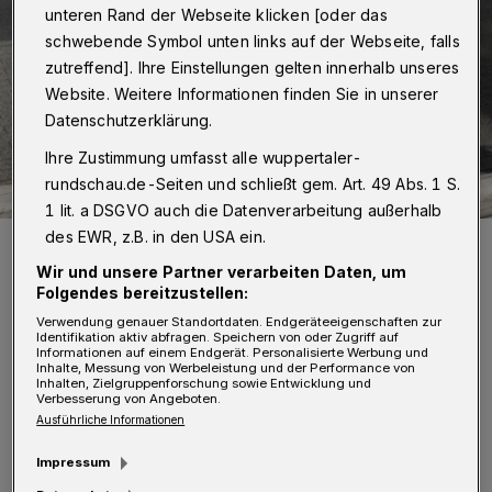
unteren Rand der Webseite klicken [oder das
schwebende Symbol unten links auf der Webseite, falls
zutreffend]. Ihre Einstellungen gelten innerhalb unseres
Website. Weitere Informationen finden Sie in unserer
Datenschutzerklärung.
Ihre Zustimmung umfasst alle wuppertaler-
rundschau.de-Seiten und schließt gem. Art. 49 Abs. 1 S.
1 lit. a DSGVO auch die Datenverarbeitung außerhalb
des EWR, z.B. in den USA ein.
Symbolbild.
Foto: Wuppertaler Rundschau / jak
Wir und unsere Partner verarbeiten Daten, um
Folgendes bereitzustellen:
Verwendung genauer Standortdaten. Endgeräteeigenschaften zur
Identifikation aktiv abfragen. Speichern von oder Zugriff auf
Informationen auf einem Endgerät. Personalisierte Werbung und
Inhalte, Messung von Werbeleistung und der Performance von
Inhalten, Zielgruppenforschung sowie Entwicklung und
E
Verbesserung von Angeboten.
ine von der Stadt versprochene
Ausführliche Informationen
„bestandsgleiche“ Erneuerung der
Impressum
Straße Hesselnberg sei zu wenig.