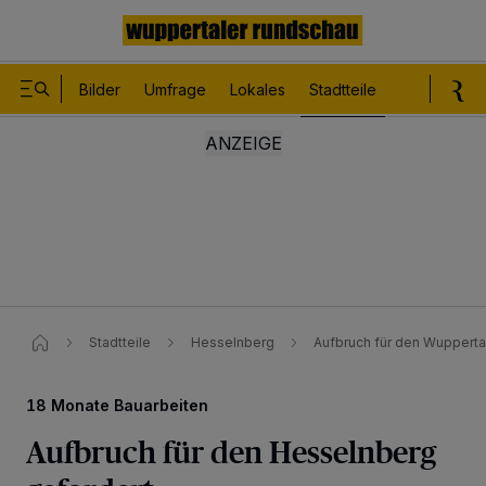
Bilder
Umfrage
Lokales
Stadtteile
Sport
Le
Stadtteile
Hesselnberg
Aufbruch für den Wupperta
18 Monate Bauarbeiten
Aufbruch für den Hesselnberg