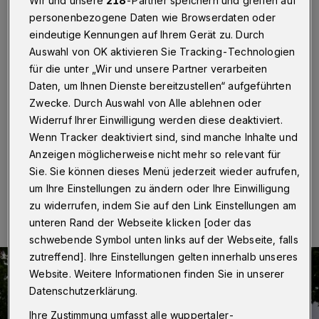
Nacht
Wir und unsere
218
-Partner speichern und greifen auf
personenbezogene Daten wie Browserdaten oder
eindeutige Kennungen auf Ihrem Gerät zu. Durch
Wuppertal
·
Am Samstag (25. Juni 2022) findet ab 18
Auswahl von OK aktivieren Sie Tracking-Technologien
Uhr die erste Oberbarmer Kleinkunst-Nacht statt. Die
Idee dazu stammt von Zauberkünstler Jakob Schmidt-
für die unter „Wir und unsere Partner verarbeiten
Russnak: „Lasst uns den Kleinkünstlerinnen und
Daten, um Ihnen Dienste bereitzustellen“ aufgeführten
Kleinkünstler aus dem Stadtteil eine Bühne geben.“ Da
Zwecke. Durch Auswahl von Alle ablehnen oder
war das Quartierbüro „Vier Zwo Zwo“ natürlich direkt
Widerruf Ihrer Einwilligung werden diese deaktiviert.
mit dabei.
Wenn Tracker deaktiviert sind, sind manche Inhalte und
Anzeigen möglicherweise nicht mehr so relevant für
Sie. Sie können dieses Menü jederzeit wieder aufrufen,
22.06.2022 , 11:30 Uhr
Eine Minute Lesezeit
um Ihre Einstellungen zu ändern oder Ihre Einwilligung
zu widerrufen, indem Sie auf den Link Einstellungen am
unteren Rand der Webseite klicken [oder das
schwebende Symbol unten links auf der Webseite, falls
zutreffend]. Ihre Einstellungen gelten innerhalb unseres
Website. Weitere Informationen finden Sie in unserer
Datenschutzerklärung.
Ihre Zustimmung umfasst alle wuppertaler-