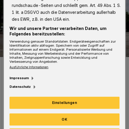
rundschau.de-Seiten und schließt gem. Art. 49 Abs. 1 S.
1 lit. a DSGVO auch die Datenverarbeitung außerhalb
des EWR, z.B. in den USA ein.
Wir und unsere Partner verarbeiten Daten, um
Folgendes bereitzustellen:
Verwendung genauer Standortdaten. Endgeräteeigenschaften zur
Identifikation aktiv abfragen. Speichern von oder Zugriff auf
Informationen auf einem Endgerät. Personalisierte Werbung und
Inhalte, Messung von Werbeleistung und der Performance von
Inhalten, Zielgruppenforschung sowie Entwicklung und
Verbesserung von Angeboten.
Im Eiscafé Barocco am Berliner Platz werden die Künstler am
Samstag (25. Juni 2022) unter anderem zu sehen sein.
Ausführliche Informationen
Foto: Dennis Polz
Impressum
Datenschutz
Einstellungen
A
n vier verschiedenen Orten werden am
Samstag, 25. Juni 2022, Künstler aus
OK
dem Stadtteil auftreten – jeder etwa zehn