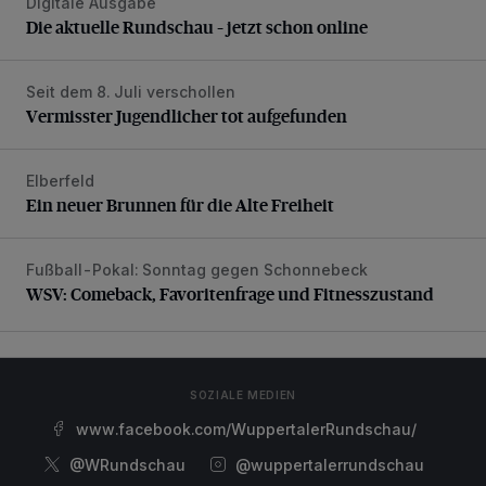
Digitale Ausgabe
Die aktuelle Rundschau – jetzt schon online
Die aktuelle Rundschau – jetzt schon online
Seit dem 8. Juli verschollen
Vermisster Jugendlicher tot aufgefunden
Vermisster Jugendlicher tot aufgefunden
Elberfeld
Ein neuer Brunnen für die Alte Freiheit
Ein neuer Brunnen für die Alte Freiheit
Fußball-Pokal: Sonntag gegen Schonnebeck
WSV: Comeback, Favoritenfrage und Fitnesszustand
WSV: Comeback, Favoritenfrage und Fitnesszustand
SOZIALE MEDIEN
www.facebook.com/WuppertalerRundschau/
@WRundschau
@wuppertalerrundschau