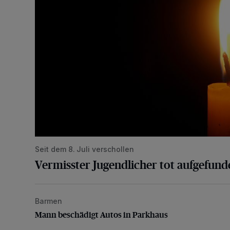
Seit dem 8. Juli verschollen
Vermisster Jugendlicher tot aufgefund
Barmen
Mann beschädigt Autos in Parkhaus
Mann beschädigt Autos in Parkhaus