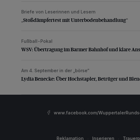
Briefe von Leserinnen und Lesern
„Stoßdämpfertest mit Unterbodenbehandlung“
„Stoßdämpfertest mit Unterbodenbehandlung“
Fußball-Pokal
WSV: Übertragung im Barmer Bahnhof und klare An
WSV: Übertragung im Barmer Bahnhof und klare An
Am 4. September in der „börse“
Lydia Benecke: Über Hochstapler, Betrüger und Blen
Lydia Benecke: Über Hochstapler, Betrüger und Ble
www.facebook.com/WuppertalerRunds
Reklamation
Inserieren
Trauerp