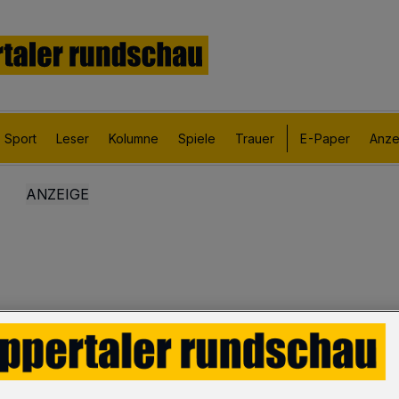
Sport
Leser
Kolumne
Spiele
Trauer
E-Paper
Anze