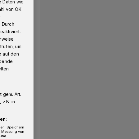
e Daten wie
ahl von OK
r
. Durch
aktiviert.
erweise
frufen, um
e auf den
ebende
elten
 gem. Art.
z.B. in
en:
gen. Speichern
e, Messung von
 und