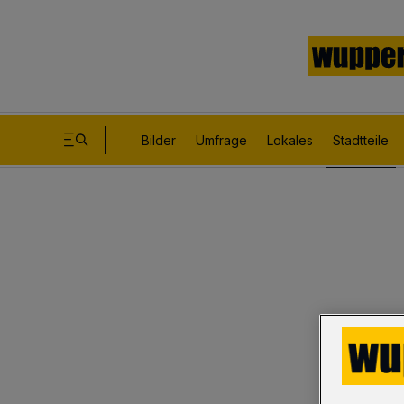
Bilder
Umfrage
Lokales
Stadtteile