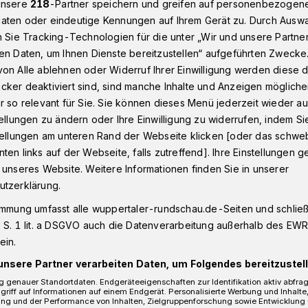
unsere
218
-Partner speichern und greifen auf personenbezogen
aten oder eindeutige Kennungen auf Ihrem Gerät zu. Durch Ausw
n Sie Tracking-Technologien für die unter „Wir und unsere Partne
en Daten, um Ihnen Dienste bereitzustellen“ aufgeführten Zwecke
t
Moritzstraße in Wuppertal: Arbeiten an Wasserleitungen
on Alle ablehnen oder Widerruf Ihrer Einwilligung werden diese de
cker deaktiviert sind, sind manche Inhalte und Anzeigen möglich
r so relevant für Sie. Sie können dieses Menü jederzeit wieder au
tellungen zu ändern oder Ihre Einwilligung zu widerrufen, indem Si
Wasserleitungen in
stellungen am unteren Rand der Webseite klicken [oder das schw
ten links auf der Webseite, falls zutreffend]. Ihre Einstellungen g
 unseres Website. Weitere Informationen finden Sie in unserer
raße
utzerklärung.
immung umfasst alle wuppertaler-rundschau.de-Seiten und schließt
 S. 1 lit. a DSGVO auch die Datenverarbeitung außerhalb des EWR, 
 März 2022) arbeiten die Wupppertaler
ein.
itzstraße in Elberfeld an
unsere Partner verarbeiten Daten, um Folgendes bereitzustell
ss der Bereich an der Wupperbrücke
 genauer Standortdaten. Endgeräteeigenschaften zur Identifikation aktiv abfra
griff auf Informationen auf einem Endgerät. Personalisierte Werbung und Inhalt
ung und der Performance von Inhalten, Zielgruppenforschung sowie Entwicklung