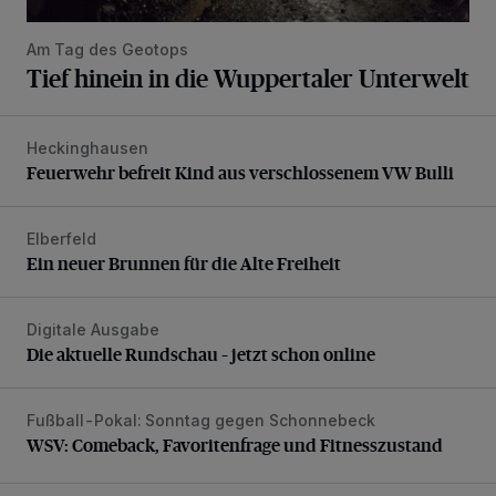
Am Tag des Geotops
Tief hinein in die Wuppertaler Unterwelt
Heckinghausen
Feuerwehr befreit Kind aus verschlossenem VW Bulli
Feuerwehr befreit Kind aus verschlossenem VW Bulli
Elberfeld
Ein neuer Brunnen für die Alte Freiheit
Ein neuer Brunnen für die Alte Freiheit
Digitale Ausgabe
Die aktuelle Rundschau – jetzt schon online
Die aktuelle Rundschau – jetzt schon online
Fußball-Pokal: Sonntag gegen Schonnebeck
WSV: Comeback, Favoritenfrage und Fitnesszustand
WSV: Comeback, Favoritenfrage und Fitnesszustand