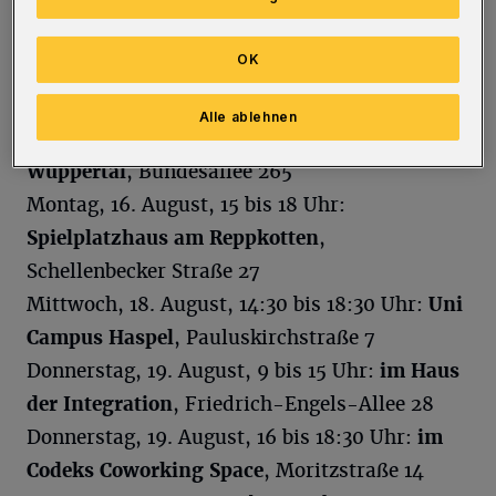
ist nicht erforderlich. Impfwillige können
spontan während der angegebenen Zeiten
OK
vorbeikommen.
Alle ablehnen
Montag, 16. August, 11 bis 17 Uhr:
AOK
Wuppertal
, Bundesallee 265
Montag, 16. August, 15 bis 18 Uhr:
Spielplatzhaus am Reppkotten
,
Schellenbecker Straße 27
Mittwoch, 18. August, 14:30 bis 18:30 Uhr:
Uni
Campus Haspel
, Pauluskirchstraße 7
Donnerstag, 19. August, 9 bis 15 Uhr:
im Haus
der Integration
, Friedrich-Engels-Allee 28
Donnerstag, 19. August, 16 bis 18:30 Uhr:
im
Codeks Coworking Space
, Moritzstraße 14