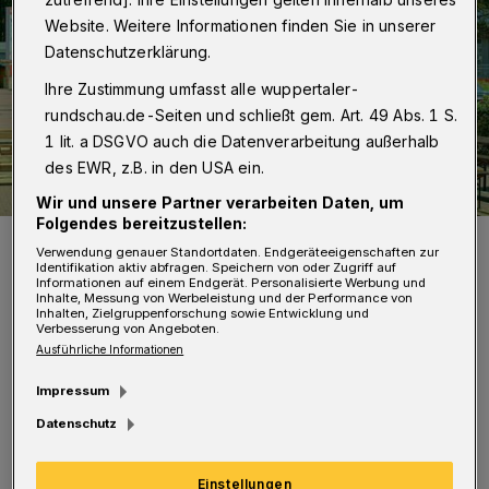
Website. Weitere Informationen finden Sie in unserer
Datenschutzerklärung.
Ihre Zustimmung umfasst alle wuppertaler-
rundschau.de-Seiten und schließt gem. Art. 49 Abs. 1 S.
1 lit. a DSGVO auch die Datenverarbeitung außerhalb
des EWR, z.B. in den USA ein.
Wir und unsere Partner verarbeiten Daten, um
Folgendes bereitzustellen:
Es war viel los auf dem BAUHAUS-Parkplatz.
Verwendung genauer Standortdaten. Endgeräteeigenschaften zur
Foto: Christoph Petersen
Identifikation aktiv abfragen. Speichern von oder Zugriff auf
Informationen auf einem Endgerät. Personalisierte Werbung und
Inhalte, Messung von Werbeleistung und der Performance von
Inhalten, Zielgruppenforschung sowie Entwicklung und
Verbesserung von Angeboten.
Ausführliche Informationen
Impressum
Auch in den kommenden Tagen ist der Bus an
Datenschutz
zahlreichen Standorten in Wuppertal
anzutreffen. Eine Anmeldung für die Termine
Einstellungen