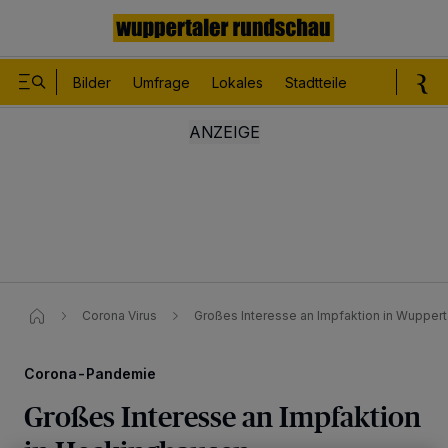
Bilder
Umfrage
Lokales
Stadtteile
Sport
Le
Corona Virus
Großes Interesse an Impfaktion in Wuppe
Corona-Pandemie
Großes Interesse an Impfaktion