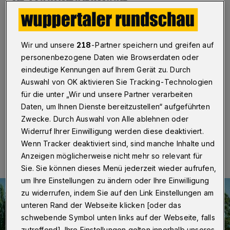
in Heckinghausen
Wuppertal
·
Auf deutliche Resonanz ist am
Samstagnachmittag (14. August 2021) die
Wir und unsere
218
-Partner speichern und greifen auf
vierstundige Impfaktion auf dem BAUHAUS-Parkplatz
personenbezogene Daten wie Browserdaten oder
in Heckinghausen gestoßen. Vor dem mobilen Impfbus
bildete sich eine Schlange von Bürgerinnen und
eindeutige Kennungen auf Ihrem Gerät zu. Durch
Bürgern, die sich für eine Erstimpfung gegen Covid-19
Auswahl von OK aktivieren Sie Tracking-Technologien
entschieden hatten.
für die unter „Wir und unsere Partner verarbeiten
Daten, um Ihnen Dienste bereitzustellen“ aufgeführten
Zwecke. Durch Auswahl von Alle ablehnen oder
Widerruf Ihrer Einwilligung werden diese deaktiviert.
14.08.2021 , 21:00 Uhr
Eine Minute Lesezeit
Wenn Tracker deaktiviert sind, sind manche Inhalte und
Anzeigen möglicherweise nicht mehr so relevant für
Sie. Sie können dieses Menü jederzeit wieder aufrufen,
um Ihre Einstellungen zu ändern oder Ihre Einwilligung
zu widerrufen, indem Sie auf den Link Einstellungen am
unteren Rand der Webseite klicken [oder das
schwebende Symbol unten links auf der Webseite, falls
zutreffend]. Ihre Einstellungen gelten innerhalb unseres