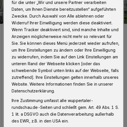
für die unter „Wir und unsere Partner verarbeiten
Daten, um Ihnen Dienste bereitzustellen“ aufgeführten
Zwecke. Durch Auswahl von Alle ablehnen oder
Widerruf Ihrer Einwilligung werden diese deaktiviert.
Wenn Tracker deaktiviert sind, sind manche Inhalte und
Das historische Gebäude der Stadtbibliothek an der Kolpingstraße.
Wenn die Bibliothek hier auszieht, könnte die Immobilie der neue
Anzeigen möglicherweise nicht mehr so relevant für
Standort für das Stadtarchiv sein. Für diese Nutzung gilt das Haus
unter Experten als ideal.
Sie. Sie können dieses Menü jederzeit wieder aufrufen,
Foto: Wuppertaler Rundschau
um Ihre Einstellungen zu ändern oder Ihre Einwilligung
zu widerrufen, indem Sie auf den Link Einstellungen am
unteren Rand der Webseite klicken [oder das
schwebende Symbol unten links auf der Webseite, falls
zutreffend]. Ihre Einstellungen gelten innerhalb unseres
Von Stefan Seitz
Website. Weitere Informationen finden Sie in unserer
Datenschutzerklärung.
Ihre Zustimmung umfasst alle wuppertaler-
„Bibliotheken beleben Innenstädte“ – davon
rundschau.de-Seiten und schließt gem. Art. 49 Abs. 1 S.
ist Karin Röhrich überzeugt. „Und überall, wo
1 lit. a DSGVO auch die Datenverarbeitung außerhalb
Menschenströme sind, kann man gegenseitig
des EWR, z.B. in den USA ein.
profitieren“, sagt die Frau, die zuvor