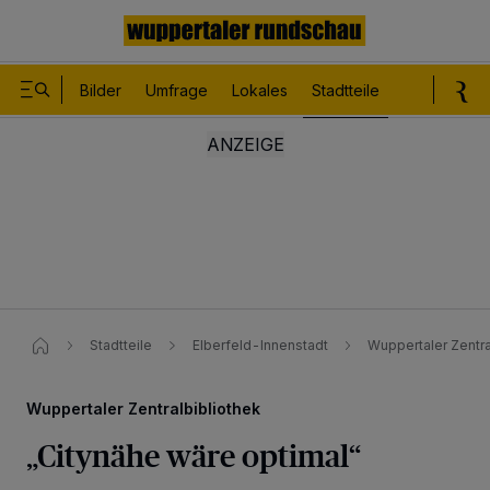
Bilder
Umfrage
Lokales
Stadtteile
Sport
Le
Stadtteile
Elberfeld-Innenstadt
Wuppertaler Zentral
Wuppertaler Zentralbibliothek
„Citynähe wäre optimal“