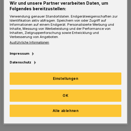
Wir und unsere Partner verarbeiten Daten, um
Pressechefin der Junior Uni und dann
Folgendes bereitzustellen:
Referentin für außerschulische Bildung und
Verwendung genauer Standortdaten. Endgeräteeigenschaften zur
Identifikation aktiv abfragen. Speichern von oder Zugriff auf
Informationen auf einem Endgerät. Personalisierte Werbung und
Kultur im OB-Büro gewesen ist.
Inhalte, Messung von Werbeleistung und der Performance von
Inhalten, Zielgruppenforschung sowie Entwicklung und
Verbesserung von Angeboten.
Nun setzt sie zusammen mit 70
Ausführliche Informationen
Mitarbeiterinnen und Mitarbeitern an der
Impressum
Kolpingstraße sowie in den
Datenschutz
Stadtteilbibliotheken auf ein facettenreiches
Angebot, das weit übers klassische Bücher-
Einstellungen
Ausleihen hinausgeht. Und auf immer wieder
unterschiedliche (Abend-)Events. Weswegen
OK
die Stadtbibliothek übrigens auch vor Kurzem
Alle ablehnen
einen eigenen Veranstaltungsmanager
bekommen hat.