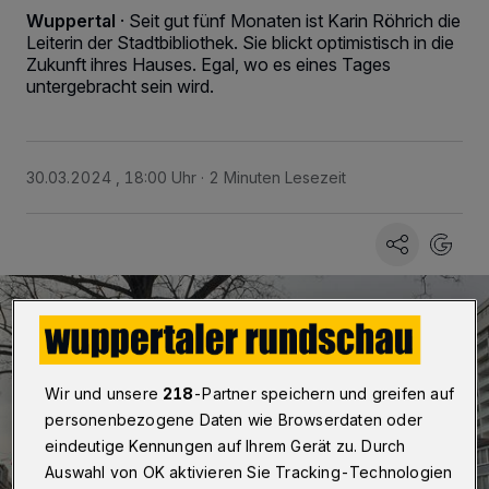
Wuppertal
·
Seit gut fünf Monaten ist Karin Röhrich die
Leiterin der Stadtbibliothek. Sie blickt optimistisch in die
Zukunft ihres Hauses. Egal, wo es eines Tages
untergebracht sein wird.
30.03.2024 , 18:00 Uhr
2 Minuten Lesezeit
Wir und unsere
218
-Partner speichern und greifen auf
personenbezogene Daten wie Browserdaten oder
eindeutige Kennungen auf Ihrem Gerät zu. Durch
Auswahl von OK aktivieren Sie Tracking-Technologien