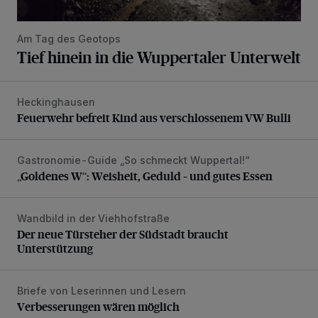
Am Tag des Geotops
Tief hinein in die Wuppertaler Unterwelt
Heckinghausen
Feuerwehr befreit Kind aus verschlossenem VW Bulli
Feuerwehr befreit Kind aus verschlossenem VW Bulli
Gastronomie-Guide „So schmeckt Wuppertal!“
„Goldenes W“: Weisheit, Geduld – und gutes Essen
„Goldenes W“: Weisheit, Geduld – und gutes Essen
Wandbild in der Viehhofstraße
Der neue Türsteher der Südstadt braucht Unterstützung
Der neue Türsteher der Südstadt braucht
Unterstützung
Briefe von Leserinnen und Lesern
Verbesserungen wären möglich
Verbesserungen wären möglich