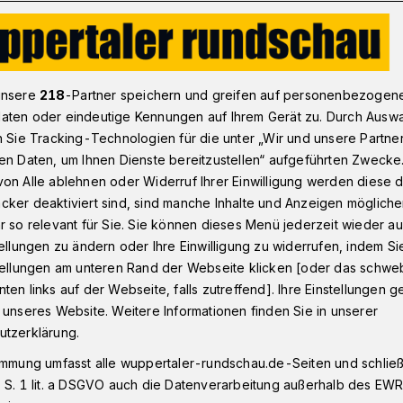
isterin Brandes lobt Wuppertaler Junior Uni​
unsere
218
-Partner speichern und greifen auf personenbezogen
aten oder eindeutige Kennungen auf Ihrem Gerät zu. Durch Ausw
n Sie Tracking-Technologien für die unter „Wir und unsere Partne
en Daten, um Ihnen Dienste bereitzustellen“ aufgeführten Zwecke
tsministerin
on Alle ablehnen oder Widerruf Ihrer Einwilligung werden diese de
cker deaktiviert sind, sind manche Inhalte und Anzeigen möglich
 die Junior Uni
r so relevant für Sie. Sie können dieses Menü jederzeit wieder au
tellungen zu ändern oder Ihre Einwilligung zu widerrufen, indem Si
stellungen am unteren Rand der Webseite klicken [oder das schw
ten links auf der Webseite, falls zutreffend]. Ihre Einstellungen g
zen Begrüßung im Foyer ließ sich Brandes
 unseres Website. Weitere Informationen finden Sie in unserer
 – auf zur Raumstation ISS!“ gemeinsam mit
utzerklärung.
alten Studentinnen und Studenten eine
immung umfasst alle wuppertaler-rundschau.de-Seiten und schließt
raft starten.
 S. 1 lit. a DSGVO auch die Datenverarbeitung außerhalb des EWR, 