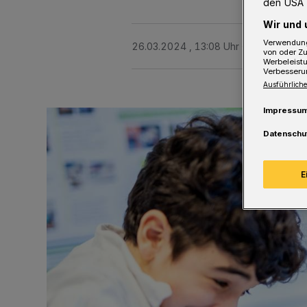
den USA 
Wir und 
Verwendung
26.03.2024 , 13:08 Uhr
3 Minuten Le
von oder Zu
Werbeleist
Verbesseru
Ausführliche
Impressu
Datenschu
E