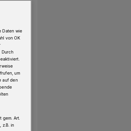
e Daten wie
ahl von OK
r
. Durch
aktiviert.
erweise
frufen, um
e auf den
ebende
elten
 gem. Art.
z.B. in