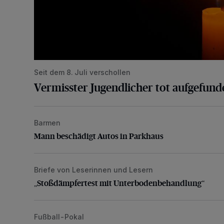
Seit dem 8. Juli verschollen
Vermisster Jugendlicher tot aufgefund
Barmen
Mann beschädigt Autos in Parkhaus
Mann beschädigt Autos in Parkhaus
Briefe von Leserinnen und Lesern
„Stoßdämpfertest mit Unterbodenbehandlung“
„Stoßdämpfertest mit Unterbodenbehandlung“
Fußball-Pokal
WSV: Übertragung im Barmer Bahnhof und klare An