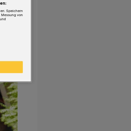
en:
gen. Speichern
e, Messung von
 und