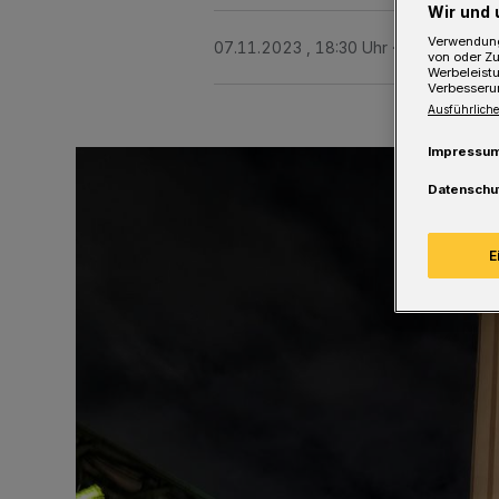
Wir und 
Verwendung
07.11.2023 , 18:30 Uhr
Eine Minute L
von oder Zu
Werbeleist
Verbesseru
Ausführliche
Impressu
Datenschu
E