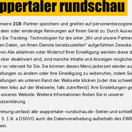
nstadt
Achim Otto: Impressionen aus dem abendlichen Elberfeld
unsere
218
-Partner speichern und greifen auf personenbezogen
aten oder eindeutige Kennungen auf Ihrem Gerät zu. Durch Ausw
n Sie Tracking-Technologien für die unter „Wir und unsere Partne
en Daten, um Ihnen Dienste bereitzustellen“ aufgeführten Zwecke
on Alle ablehnen oder Widerruf Ihrer Einwilligung werden diese de
n aus dem
cker deaktiviert sind, sind manche Inhalte und Anzeigen möglich
r so relevant für Sie. Sie können dieses Menü jederzeit wieder au
Elberfeld
tellungen zu ändern oder Ihre Einwilligung zu widerrufen, indem Si
stellungen am unteren Rand der Webseite klicken [oder das schw
ten links auf der Webseite, falls zutreffend]. Ihre Einstellungen g
 unseres Website. Weitere Informationen finden Sie in unserer
Otto hat sich auf einen abendlichen
utzerklärung.
 gemacht – und dabei viele interessante
immung umfasst alle wuppertaler-rundschau.de-Seiten und schließt
 S. 1 lit. a DSGVO auch die Datenverarbeitung außerhalb des EWR, 
ein.