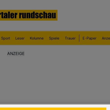
Sport
Leser
Kolumne
Spiele
Trauer
E-Paper
Anze