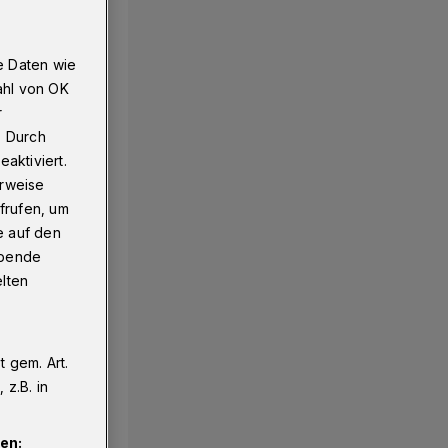
e Daten wie
en
ahl von OK
r
. Durch
aktiviert.
erweise
frufen, um
e auf den
ebende
elten
 gem. Art.
z.B. in
en: