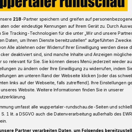
unsere
218
-Partner speichern und greifen auf personenbezogen
Wuppertaler Friedensstraße: Bebauungsplan soll geändert werd
aten oder eindeutige Kennungen auf Ihrem Gerät zu. Durch Ausw
n Sie Tracking-Technologien für die unter „Wir und unsere Partne
en Daten, um Ihnen Dienste bereitzustellen“ aufgeführten Zwecke
on Alle ablehnen oder Widerruf Ihrer Einwilligung werden diese de
cker deaktiviert sind, sind manche Inhalte und Anzeigen möglich
aße: Bebauungsplan
r so relevant für Sie. Sie können dieses Menü jederzeit wieder au
tellungen zu ändern oder Ihre Einwilligung zu widerrufen, indem Si
t werden
stellungen am unteren Rand der Webseite klicken [oder das schw
ten links auf der Webseite, falls zutreffend]. Ihre Einstellungen g
 unseres Website. Weitere Informationen finden Sie in unserer
utzerklärung.
derung des Bebauungsplans
adtverwaltung eine
immung umfasst alle wuppertaler-rundschau.de-Seiten und schließt
urch.
 S. 1 lit. a DSGVO auch die Datenverarbeitung außerhalb des EWR, 
ein.
unsere Partner verarbeiten Daten, um Folgendes bereitzustell