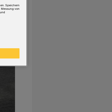
gen. Speichern
e, Messung von
 und