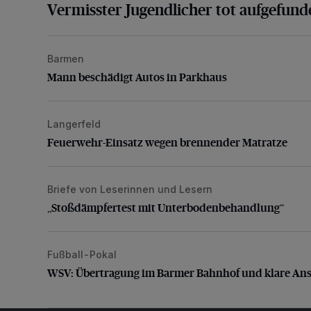
Vermisster Jugendlicher tot aufgefund
Barmen
Mann beschädigt Autos in Parkhaus
Mann beschädigt Autos in Parkhaus
Langerfeld
Feuerwehr-Einsatz wegen brennender Matratze
Feuerwehr-Einsatz wegen brennender Matratze
Briefe von Leserinnen und Lesern
„Stoßdämpfertest mit Unterbodenbehandlung“
„Stoßdämpfertest mit Unterbodenbehandlung“
Fußball-Pokal
WSV: Übertragung im Barmer Bahnhof und klare An
WSV: Übertragung im Barmer Bahnhof und klare An