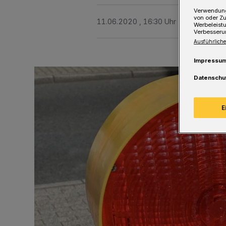
Verwendung
von oder Zu
11.06.2020 , 16:30 Uhr
Eine Minute 
Werbeleist
Verbesseru
Ausführliche
Impressu
Datenschu
E