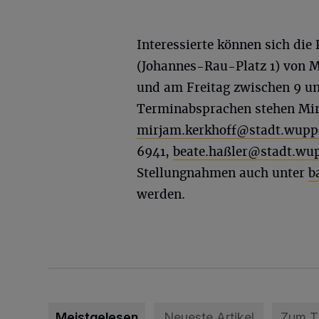
Interessierte können sich di
(Johannes-Rau-Platz 1) von M
und am Freitag zwischen 9 un
Terminabsprachen stehen Mirj
mirjam.kerkhoff@stadt.wuppe
6941,
beate.haß
ler@stadt.wup
Stellungnahmen auch unter
b
werden.
Meistgelesen
Neueste Artikel
Zum 