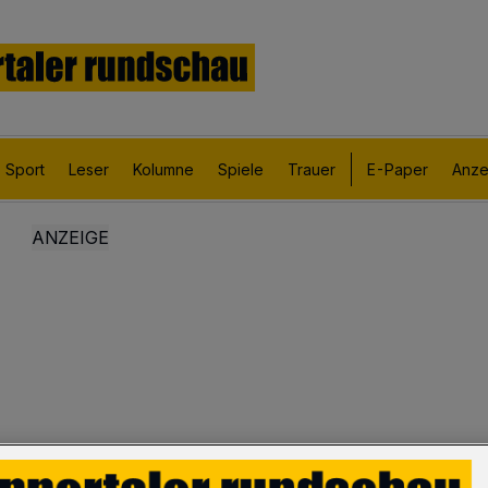
Sport
Leser
Kolumne
Spiele
Trauer
E-Paper
Anze