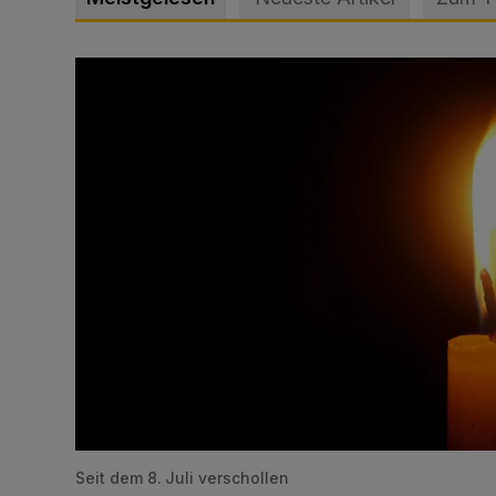
Vermisster Jugendlicher tot aufgefunden
Seit dem 8. Juli verschollen