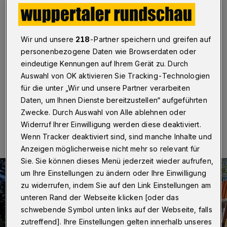
Wuppertal
·
Ein Stück Toskana mitten in Cronenberg:
Eine Allee mit säulenförmigen Bäumen, mit Lavendel
und Thymian bepflanzte Flächen und
Wir und unsere
218
-Partner speichern und greifen auf
Sitzgelegenheiten aus Stein - die neue Grabanlage auf
dem Ev. Friedhof Solinger Straße soll südländisches
personenbezogene Daten wie Browserdaten oder
Flair vermitteln. Und mit der aufwändigen Gestaltung
eindeutige Kennungen auf Ihrem Gerät zu. Durch
zum Verweilen und Gedenken einladen.
Auswahl von OK aktivieren Sie Tracking-Technologien
für die unter „Wir und unsere Partner verarbeiten
Daten, um Ihnen Dienste bereitzustellen“ aufgeführten
Zwecke. Durch Auswahl von Alle ablehnen oder
18.08.2020 , 07:00 Uhr
Eine Minute Lesezeit
Widerruf Ihrer Einwilligung werden diese deaktiviert.
Wenn Tracker deaktiviert sind, sind manche Inhalte und
Anzeigen möglicherweise nicht mehr so relevant für
Sie. Sie können dieses Menü jederzeit wieder aufrufen,
um Ihre Einstellungen zu ändern oder Ihre Einwilligung
zu widerrufen, indem Sie auf den Link Einstellungen am
unteren Rand der Webseite klicken [oder das
schwebende Symbol unten links auf der Webseite, falls
zutreffend]. Ihre Einstellungen gelten innerhalb unseres