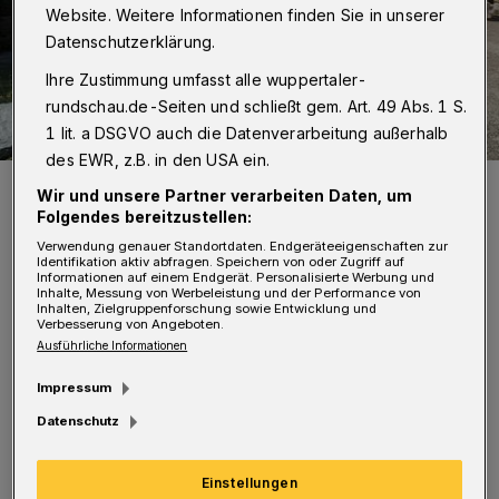
Website. Weitere Informationen finden Sie in unserer
Datenschutzerklärung.
Ihre Zustimmung umfasst alle wuppertaler-
rundschau.de-Seiten und schließt gem. Art. 49 Abs. 1 S.
1 lit. a DSGVO auch die Datenverarbeitung außerhalb
des EWR, z.B. in den USA ein.
Die Toskana-Allee.
Wir und unsere Partner verarbeiten Daten, um
Foto: Friedhofsverband
Folgendes bereitzustellen:
Verwendung genauer Standortdaten. Endgeräteeigenschaften zur
Identifikation aktiv abfragen. Speichern von oder Zugriff auf
Informationen auf einem Endgerät. Personalisierte Werbung und
Inhalte, Messung von Werbeleistung und der Performance von
Inhalten, Zielgruppenforschung sowie Entwicklung und
Verbesserung von Angeboten.
Von Nikola Dünow
Ausführliche Informationen
Impressum
In der Gemeinschaftsgrabanlage werden auf
Datenschutz
einer Fläche von 612 Quadratmetern mehrere
unterschiedliche Grabarten angeboten: neun
Einstellungen