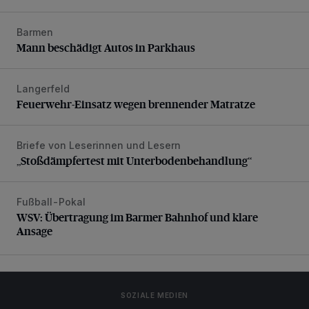
Barmen
Mann beschädigt Autos in Parkhaus
Mann beschädigt Autos in Parkhaus
Langerfeld
Feuerwehr-Einsatz wegen brennender Matratze
Feuerwehr-Einsatz wegen brennender Matratze
Briefe von Leserinnen und Lesern
„Stoßdämpfertest mit Unterbodenbehandlung“
„Stoßdämpfertest mit Unterbodenbehandlung“
Fußball-Pokal
WSV: Übertragung im Barmer Bahnhof und klare Ansage
WSV: Übertragung im Barmer Bahnhof und klare
Ansage
SOZIALE MEDIEN