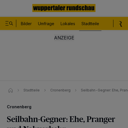
Bilder
Umfrage
Lokales
Stadtteile
Sport
Le
Stadtteile
Cronenberg
Seilbahn-Gegner: Ehe, Pra
Cronenberg
Seilbahn-Gegner: Ehe, Pranger