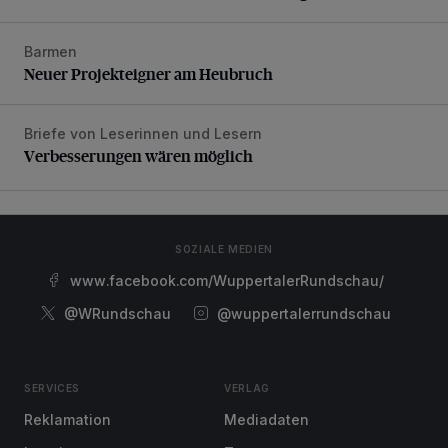
Barmen
Neuer Projekteigner am Heubruch
Neuer Projekteigner am Heubruch
Briefe von Leserinnen und Lesern
Verbesserungen wären möglich
Verbesserungen wären möglich
SOZIALE MEDIEN
www.facebook.com/WuppertalerRundschau/
@WRundschau
@wuppertalerrundschau
SERVICES
VERLAG
Reklamation
Mediadaten