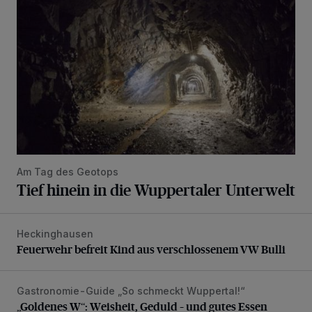
Am Tag des Geotops
Tief hinein in die Wuppertaler Unterwelt
Heckinghausen
Feuerwehr befreit Kind aus verschlossenem VW Bulli
Feuerwehr befreit Kind aus verschlossenem VW Bulli
Gastronomie-Guide „So schmeckt Wuppertal!“
„Goldenes W“: Weisheit, Geduld – und gutes Essen
„Goldenes W“: Weisheit, Geduld – und gutes Essen