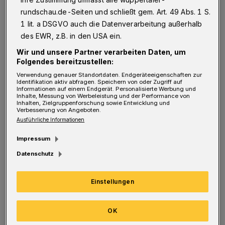
Seilbahn ausgesprochen haben, erinnern
rundschau.de-Seiten und schließt gem. Art. 49 Abs. 1 S.
solche Infoveranstaltungen in Cronenberg
1 lit. a DSGVO auch die Datenverarbeitung außerhalb
schon an das Sprichwort "Eulen nach Athen
des EWR, z.B. in den USA ein.
tragen". Denn dass sich im Festsaal fast
Wir und unsere Partner verarbeiten Daten, um
Folgendes bereitzustellen:
ausschließlich nur Mit-Kritiker einfanden,
Verwendung genauer Standortdaten. Endgeräteeigenschaften zur
damit hatten die Verantwortlichen von
Identifikation aktiv abfragen. Speichern von oder Zugriff auf
Informationen auf einem Endgerät. Personalisierte Werbung und
"Seilbahnfreies Wuppertal" schon rechnen
Inhalte, Messung von Werbeleistung und der Performance von
Inhalten, Zielgruppenforschung sowie Entwicklung und
Verbesserung von Angeboten.
dürfen.
Ausführliche Informationen
So verlief auch der erste Teil der
Impressum
Veranstaltung erwartungsgemäß. Der
Datenschutz
stellvertretende Bezirksbürgermeister
Einstellungen
Michael-Georg von Wenczowsky machte noch
einmal die Position des Stadtteilparlaments
OK
deutlich und kritisierte die starre Haltung von