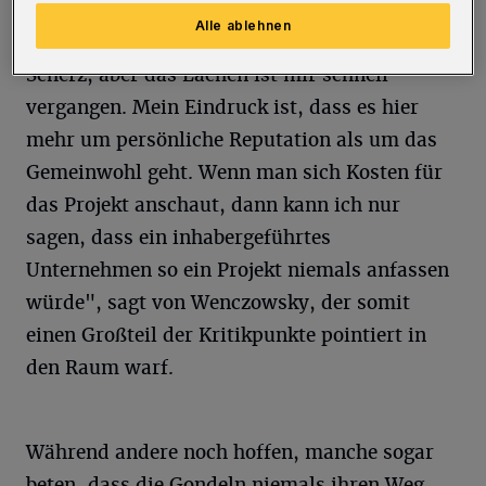
WSW und Stadtrat. "Guter ÖPNV sieht anders
Alle ablehnen
aus. Ich hielt die Seilbahn erst für einen
Scherz, aber das Lachen ist mir schnell
vergangen. Mein Eindruck ist, dass es hier
mehr um persönliche Reputation als um das
Gemeinwohl geht. Wenn man sich Kosten für
das Projekt anschaut, dann kann ich nur
sagen, dass ein inhabergeführtes
Unternehmen so ein Projekt niemals anfassen
würde", sagt von Wenczowsky, der somit
einen Großteil der Kritikpunkte pointiert in
den Raum warf.
Während andere noch hoffen, manche sogar
beten, dass die Gondeln niemals ihren Weg