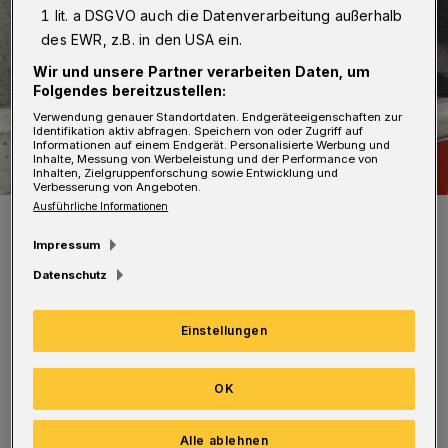
1 lit. a DSGVO auch die Datenverarbeitung außerhalb
des EWR, z.B. in den USA ein.
Wir und unsere Partner verarbeiten Daten, um
Folgendes bereitzustellen:
Verwendung genauer Standortdaten. Endgeräteeigenschaften zur
Identifikation aktiv abfragen. Speichern von oder Zugriff auf
Informationen auf einem Endgerät. Personalisierte Werbung und
Inhalte, Messung von Werbeleistung und der Performance von
Inhalten, Zielgruppenforschung sowie Entwicklung und
Verbesserung von Angeboten.
Ausführliche Informationen
Symbolbild.
Foto: Wuppertaler Rundschau / jak
Impressum
Datenschutz
Einstellungen
Für die ersten acht Wochen ist die Karl-Greis-
OK
Straße nur von der Hauptstraße als Sackgasse
bis zur Baustelle befahrbar. Anschließend ist
Alle ablehnen