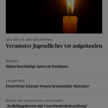
Seit dem 8. Juli verschollen
Vermisster Jugendlicher tot aufgefunden
Barmen
Mann beschädigt Autos in Parkhaus
Mann beschädigt Autos in Parkhaus
Langerfeld
Feuerwehr-Einsatz wegen brennender Matratze
Feuerwehr-Einsatz wegen brennender Matratze
Briefe von Leserinnen und Lesern
„Stoßdämpfertest mit Unterbodenbehandlung“
„Stoßdämpfertest mit Unterbodenbehandlung“