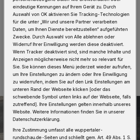
2021
eindeutige Kennungen auf Ihrem Gerät zu. Durch
Auswahl von OK aktivieren Sie Tracking-Technologien
Wuppertal
·
Die Arbeiten der Wuppertaler Stadtwerke
für die unter „Wir und unsere Partner verarbeiten
(WSW) in der Lindenallee gehen ab Montag (7.
September 2020) in den nächsten Abschnitt. Die
Daten, um Ihnen Dienste bereitzustellen“ aufgeführten
Baustelle verschiebt sich in den Bereich zwischen der
Zwecke. Durch Auswahl von Alle ablehnen oder
Karl-Greis-Straße und der Kemmannstraße.
Widerruf Ihrer Einwilligung werden diese deaktiviert.
Wenn Tracker deaktiviert sind, sind manche Inhalte und
Anzeigen möglicherweise nicht mehr so relevant für
Sie. Sie können dieses Menü jederzeit wieder aufrufen,
05.09.2020 , 07:00 Uhr
Eine Minute Lesezeit
um Ihre Einstellungen zu ändern oder Ihre Einwilligung
zu widerrufen, indem Sie auf den Link Einstellungen am
unteren Rand der Webseite klicken [oder das
schwebende Symbol unten links auf der Webseite, falls
zutreffend]. Ihre Einstellungen gelten innerhalb unseres
Website. Weitere Informationen finden Sie in unserer
Datenschutzerklärung.
Ihre Zustimmung umfasst alle wuppertaler-
rundschau.de-Seiten und schließt gem. Art. 49 Abs. 1 S.