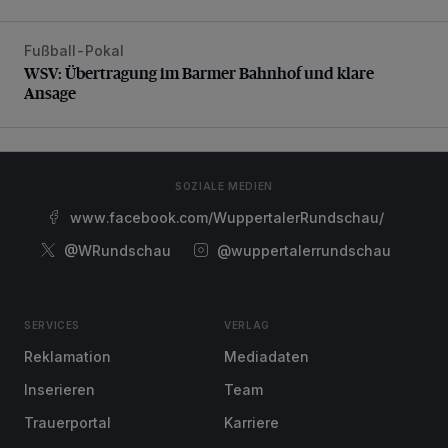
Fußball-Pokal
WSV: Übertragung im Barmer Bahnhof und klare Ansage
WSV: Übertragung im Barmer Bahnhof und klare
Ansage
SOZIALE MEDIEN
www.facebook.com/WuppertalerRundschau/
@WRundschau
@wuppertalerrundschau
SERVICES
VERLAG
Reklamation
Mediadaten
Inserieren
Team
Trauerportal
Karriere