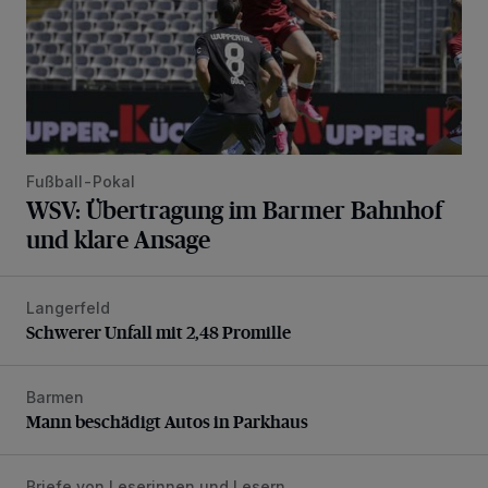
Fußball-Pokal
WSV: Übertragung im Barmer Bahnhof
und klare Ansage
Langerfeld
Schwerer Unfall mit 2,48 Promille
Schwerer Unfall mit 2,48 Promille
Barmen
Mann beschädigt Autos in Parkhaus
Mann beschädigt Autos in Parkhaus
Briefe von Leserinnen und Lesern