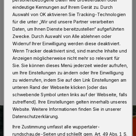
Autounfall
eindeutige Kennungen auf Ihrem Gerät zu. Durch
Auswahl von OK aktivieren Sie Tracking-Technologien
Wuppertal
·
Am Freitag (21. August 2020) kam es
für die unter „Wir und unsere Partner verarbeiten
gegen Mitternacht auf der Straße Wahlert zu einem
PKW-Alleinunfall. Ein 18-jähriger Wuppertaler fuhr mit
Daten, um Ihnen Dienste bereitzustellen“ aufgeführten
seinem schwarzen 1er BMW und drei weiteren 18-
Zwecke. Durch Auswahl von Alle ablehnen oder
Jährigen die Straße Wahlert entlang, als er - vermutlich
Widerruf Ihrer Einwilligung werden diese deaktiviert.
wegen überhöhter Geschwindigkeit - in einer
Wenn Tracker deaktiviert sind, sind manche Inhalte und
Linkskurve die Kontrolle über das Fahrzeug verlor.
Anzeigen möglicherweise nicht mehr so relevant für
Sie. Sie können dieses Menü jederzeit wieder aufrufen,
um Ihre Einstellungen zu ändern oder Ihre Einwilligung
24.08.2020 , 12:24 Uhr
Eine Minute Lesezeit
zu widerrufen, indem Sie auf den Link Einstellungen am
unteren Rand der Webseite klicken [oder das
schwebende Symbol unten links auf der Webseite, falls
zutreffend]. Ihre Einstellungen gelten innerhalb unseres
Website. Weitere Informationen finden Sie in unserer
Datenschutzerklärung.
Ihre Zustimmung umfasst alle wuppertaler-
rundschau.de-Seiten und schließt gem. Art. 49 Abs. 1 S.