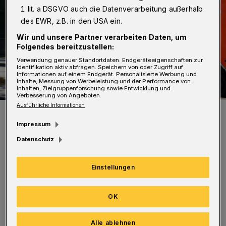
1 lit. a DSGVO auch die Datenverarbeitung außerhalb
des EWR, z.B. in den USA ein.
Wir und unsere Partner verarbeiten Daten, um
Folgendes bereitzustellen:
Verwendung genauer Standortdaten. Endgeräteeigenschaften zur
Identifikation aktiv abfragen. Speichern von oder Zugriff auf
Informationen auf einem Endgerät. Personalisierte Werbung und
Inhalte, Messung von Werbeleistung und der Performance von
Inhalten, Zielgruppenforschung sowie Entwicklung und
Verbesserung von Angeboten.
Ausführliche Informationen
Symbolbild.
Foto: Pixabay
Impressum
Datenschutz
Einstellungen
Zunächst kam er rechts von der Fahrbahn ab,
OK
riss dann ein Verkehrsschild aus der
Verankerung und schleifte einen Mülleimer bis
Alle ablehnen