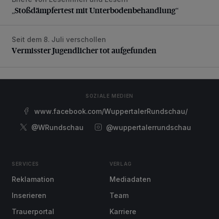
„Stoßdämpfertest mit Unterbodenbehandlung“
„Stoßdämpfertest mit Unterbodenbehandlung“
Seit dem 8. Juli verschollen
Vermisster Jugendlicher tot aufgefunden
Vermisster Jugendlicher tot aufgefunden
SOZIALE MEDIEN
www.facebook.com/WuppertalerRundschau/
@WRundschau
@wuppertalerrundschau
SERVICES
VERLAG
Reklamation
Mediadaten
Inserieren
Team
Trauerportal
Karriere