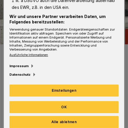
1 lit. a DSGVO auch die Datenverarbeitung außerhalb
des EWR, z.B. in den USA ein.
Wir und unsere Partner verarbeiten Daten, um
Folgendes bereitzustellen:
Verwendung genauer Standortdaten. Endgeräteeigenschaften zur
Identifikation aktiv abfragen. Speichern von oder Zugriff auf
Informationen auf einem Endgerät. Personalisierte Werbung und
Inhalte, Messung von Werbeleistung und der Performance von
Inhalten, Zielgruppenforschung sowie Entwicklung und
Verbesserung von Angeboten.
Symbolbild.
Ausführliche Informationen
Foto: Wuppertaler Rundschau / jak
Impressum
Datenschutz
Einstellungen
Dazu muss die Springer Straße etwa zwei
Wochen lang zwischen Haus 33 und der Straße
OK
Im Springen gesperrt werden. Eine Durchfahrt
ist nicht möglich. Die Springer Straße ist von
Alle ablehnen
der Gerdastraße aus als Sackgasse befahrbar.