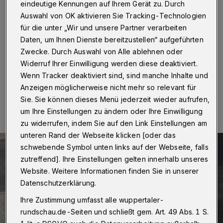
Wochen gesperrt
eindeutige Kennungen auf Ihrem Gerät zu. Durch
Auswahl von OK aktivieren Sie Tracking-Technologien
Wuppertal
·
Die Wuppertaler Stadtwerke (WSW)
für die unter „Wir und unsere Partner verarbeiten
arbeiten ab Donnerstag (13. August 2020) in der
Daten, um Ihnen Dienste bereitzustellen“ aufgeführten
Springer Straße an einer defekten Kanalleitung.
Zwecke. Durch Auswahl von Alle ablehnen oder
Widerruf Ihrer Einwilligung werden diese deaktiviert.
Wenn Tracker deaktiviert sind, sind manche Inhalte und
Anzeigen möglicherweise nicht mehr so relevant für
07.08.2020 , 09:20 Uhr
Eine Minute Lesezeit
Sie. Sie können dieses Menü jederzeit wieder aufrufen,
um Ihre Einstellungen zu ändern oder Ihre Einwilligung
zu widerrufen, indem Sie auf den Link Einstellungen am
unteren Rand der Webseite klicken [oder das
schwebende Symbol unten links auf der Webseite, falls
zutreffend]. Ihre Einstellungen gelten innerhalb unseres
Website. Weitere Informationen finden Sie in unserer
Datenschutzerklärung.
Ihre Zustimmung umfasst alle wuppertaler-
rundschau.de-Seiten und schließt gem. Art. 49 Abs. 1 S.