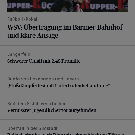
Fußball-Pokal
WSV: Übertragung im Barmer Bahnhof
und klare Ansage
Langerfeld
Schwerer Unfall mit 2,48 Promille
Schwerer Unfall mit 2,48 Promille
Briefe von Leserinnen und Lesern
„Stoßdämpfertest mit Unterbodenbehandlung“
„Stoßdämpfertest mit Unterbodenbehandlung“
Seit dem 8. Juli verschollen
Vermisster Jugendlicher tot aufgefunden
Vermisster Jugendlicher tot aufgefunden
Überfall in der Südstadt
Polizei fahndet nach Dieb mit sehr schlechten Zähnen
Polizei fahndet nach Dieb mit sehr schlechten Zähnen