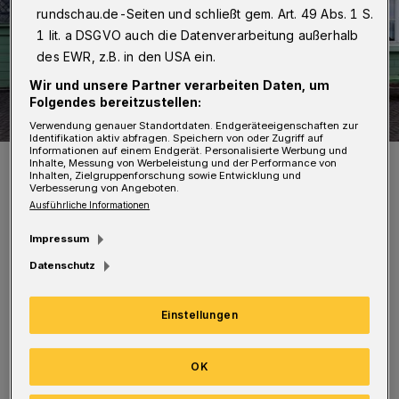
rundschau.de-Seiten und schließt gem. Art. 49 Abs. 1 S.
1 lit. a DSGVO auch die Datenverarbeitung außerhalb
des EWR, z.B. in den USA ein.
Wir und unsere Partner verarbeiten Daten, um
Folgendes bereitzustellen:
Verwendung genauer Standortdaten. Endgeräteeigenschaften zur
Identifikation aktiv abfragen. Speichern von oder Zugriff auf
Informationen auf einem Endgerät. Personalisierte Werbung und
Gruppenfoto vor dem Bahnhof.
Inhalte, Messung von Werbeleistung und der Performance von
Inhalten, Zielgruppenforschung sowie Entwicklung und
Foto: Harald Steinhage
Verbesserung von Angeboten.
Ausführliche Informationen
Impressum
Datenschutz
Die Marinekameradschaft gehört wohl zu den
Einstellungen
ältesten Vereinen im Tal. 1887 als
Marineverein Elberfeld gegründet, folgte 1893
OK
der Marineverein Barmen. Nach dem Krieg