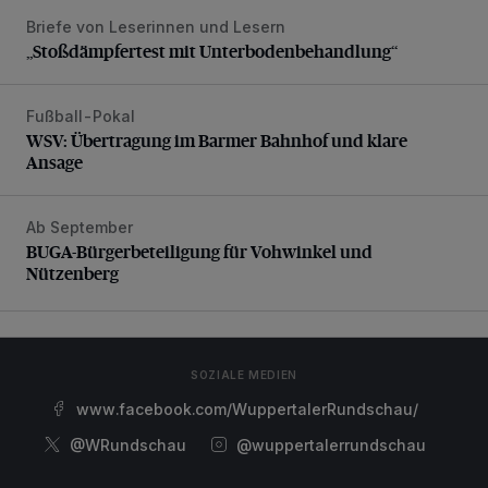
Briefe von Leserinnen und Lesern
„Stoßdämpfertest mit Unterbodenbehandlung“
„Stoßdämpfertest mit Unterbodenbehandlung“
Fußball-Pokal
WSV: Übertragung im Barmer Bahnhof und klare Ansage
WSV: Übertragung im Barmer Bahnhof und klare
Ansage
Ab September
BUGA-Bürgerbeteiligung für Vohwinkel und Nützenberg
BUGA-Bürgerbeteiligung für Vohwinkel und
Nützenberg
SOZIALE MEDIEN
www.facebook.com/WuppertalerRundschau/
@WRundschau
@wuppertalerrundschau