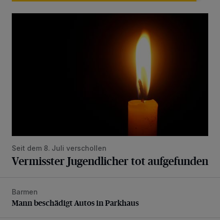
Vermisster Jugendlicher tot aufgefunden
Seit dem 8. Juli verschollen
Vermisster Jugendlicher tot aufgefunden
Barmen
Mann beschädigt Autos in Parkhaus
Mann beschädigt Autos in Parkhaus