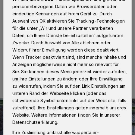
Fock“ traf sich
personenbezogene Daten wie Browserdaten oder
eindeutige Kennungen auf Ihrem Gerät zu. Durch
Wuppertal
·
Nach zwei Jahren Pause haben sich
Auswahl von OK aktivieren Sie Tracking-Technologien
ehemalige Mariner die sich in der Marine-
Kameradschaft „Gorch Fock“ Wuppertal
für die unter „Wir und unsere Partner verarbeiten
zusammengeschlossen haben, mit ihren Frauen in der
Daten, um Ihnen Dienste bereitzustellen“ aufgeführten
Gaststätte im Bahnhof Cronenberg zu einem
Zwecke. Durch Auswahl von Alle ablehnen oder
gemütlichen Abend getroffen.
Widerruf Ihrer Einwilligung werden diese deaktiviert.
Wenn Tracker deaktiviert sind, sind manche Inhalte und
Anzeigen möglicherweise nicht mehr so relevant für
Sie. Sie können dieses Menü jederzeit wieder aufrufen,
12.07.2022 , 08:30 Uhr
Eine Minute Lesezeit
um Ihre Einstellungen zu ändern oder Ihre Einwilligung
zu widerrufen, indem Sie auf den Link Einstellungen am
unteren Rand der Webseite klicken [oder das
schwebende Symbol unten links auf der Webseite, falls
zutreffend]. Ihre Einstellungen gelten innerhalb unseres
Website. Weitere Informationen finden Sie in unserer
Datenschutzerklärung.
Ihre Zustimmung umfasst alle wuppertaler-