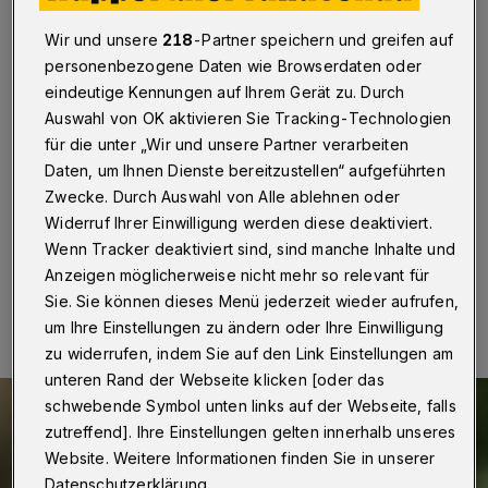
nahe der Gelpe
Wir und unsere
218
-Partner speichern und greifen auf
Wuppertal
·
Die Ratsfraktion der Wuppertaler Grünen
personenbezogene Daten wie Browserdaten oder
lehnt eine Verwaltungsvorlage, die eine Wohnbebauung
eindeutige Kennungen auf Ihrem Gerät zu. Durch
im Bereich Hipkendahl vorsieht, ab. Die
Auswahl von OK aktivieren Sie Tracking-Technologien
Bezirksvertretung Cronenberg hatte den Vorschlag am
für die unter „Wir und unsere Partner verarbeiten
22. Mai 2024 einstimmig zurückgewiesen. Am 6. Juni
folgt die Beratung im Ausschuss für Stadtentwicklung
Daten, um Ihnen Dienste bereitzustellen“ aufgeführten
und Planen.
Zwecke. Durch Auswahl von Alle ablehnen oder
Widerruf Ihrer Einwilligung werden diese deaktiviert.
Wenn Tracker deaktiviert sind, sind manche Inhalte und
Anzeigen möglicherweise nicht mehr so relevant für
27.05.2024 , 18:00 Uhr
Eine Minute Lesezeit
Sie. Sie können dieses Menü jederzeit wieder aufrufen,
um Ihre Einstellungen zu ändern oder Ihre Einwilligung
zu widerrufen, indem Sie auf den Link Einstellungen am
unteren Rand der Webseite klicken [oder das
schwebende Symbol unten links auf der Webseite, falls
zutreffend]. Ihre Einstellungen gelten innerhalb unseres
Website. Weitere Informationen finden Sie in unserer
Datenschutzerklärung.