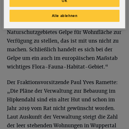
OK
Gelpe. Die Verwaltung schlägt für den
Hipkendahl vor, mehr als acht Hektar Fläche
Alle ablehnen
in direkter Nähe des sehr bedeutenden
Naturschutzgebietes Gelpe für Wohnfläche zur
Verfügung zu stellen, das ist mit uns nicht zu
machen. Schließlich handelt es sich bei der
Gelpe um ein auch im europäischen Maßstab
wichtiges Flora-Fauna-Habitat-Gebiet.“
Der Fraktionsvorsitzende Paul Yves Ramette:
„Die Pläne der Verwaltung zur Bebauung im
Hipkendahl sind ein alter Hut und schon im
Jahr 2019 vom Rat nicht gewünscht worden.
Laut Auskunft der Verwaltung steigt die Zahl
der leer stehenden Wohnungen in Wuppertal