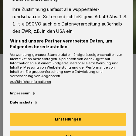
Ihre Zustimmung umfasst alle wuppertaler-
rundschau.de-Seiten und schließt gem. Art. 49 Abs. 1 S.
1 lit. a DSGVO auch die Datenverarbeitung außerhalb
des EWR, z.B. in den USA ein.
Wir und unsere Partner verarbeiten Daten, um
Folgendes bereitzustellen:
Verwendung genauer Standortdaten. Endgeräteeigenschaften zur
Identifikation aktiv abfragen. Speichern von oder Zugriff auf
Der grüne Fraktionsvorsitzende Paul Yves Ramette.
Informationen auf einem Endgerät. Personalisierte Werbung und
Foto: Tim Ahlrichs
Inhalte, Messung von Werbeleistung und der Performance von
Inhalten, Zielgruppenforschung sowie Entwicklung und
Verbesserung von Angeboten.
Ausführliche Informationen
Impressum
Datenschutz
Guido Mengelberg
(stadtentwicklungspolitischer Sprecher der
Einstellungen
Grünen): „Wir bewerten die Planung als
Einstieg in eine Bebauung von Teilen der