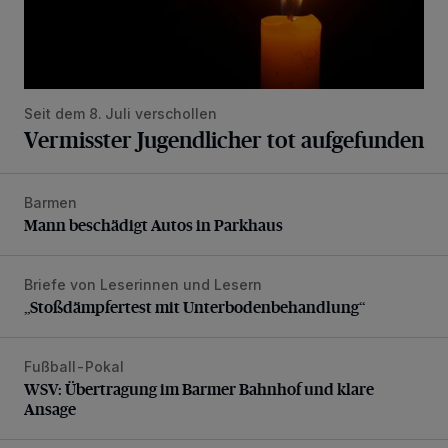
Seit dem 8. Juli verschollen
Vermisster Jugendlicher tot aufgefunden
Barmen
Mann beschädigt Autos in Parkhaus
Mann beschädigt Autos in Parkhaus
Briefe von Leserinnen und Lesern
„Stoßdämpfertest mit Unterbodenbehandlung“
„Stoßdämpfertest mit Unterbodenbehandlung“
Fußball-Pokal
WSV: Übertragung im Barmer Bahnhof und klare Ansage
WSV: Übertragung im Barmer Bahnhof und klare
Ansage