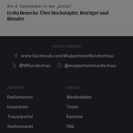
Am 4. September in der „börse“
Lydia Benecke: Über Hochstapler, Betrüger und Blender
Lydia Benecke: Über Hochstapler, Betrüger und
Blender
SOZIALE MEDIEN
www.facebook.com/WuppertalerRundschau/
@WRundschau
@wuppertalerrundschau
SERVICES
VERLAG
Reklamation
Mediadaten
Inserieren
Team
Trauerportal
Karriere
Stellenmarkt
FAQ