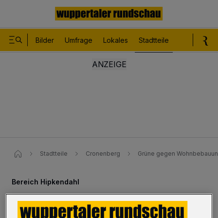
Bilder
Umfrage
Lokales
Stadtteile
Sport
Le
Stadtteile
Cronenberg
Grüne gegen Wohnbebauung
Bereich Hipkendahl
Grüne gegen Wohnbebauung