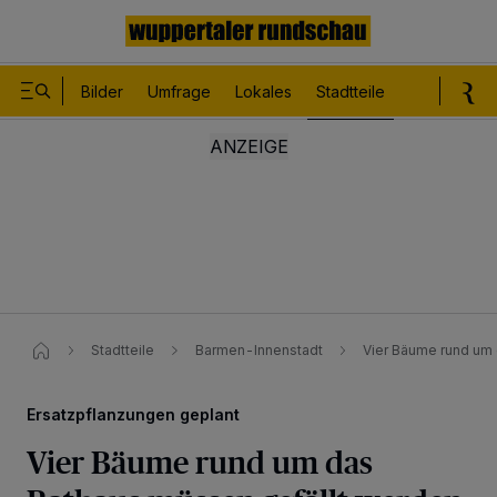
Bilder
Umfrage
Lokales
Stadtteile
Sport
Le
Stadtteile
Barmen-Innenstadt
Vier Bäume rund um
Ersatzpflanzungen geplant
Vier Bäume rund um das