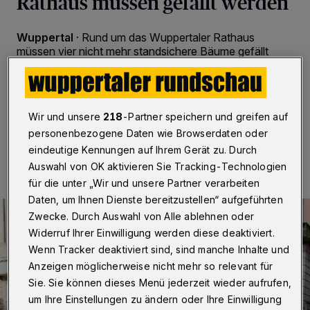
Rathaus müssen gefällt werden
Wuppertal
·
Rund um das Wuppertaler Rathaus
müssen vier nicht mehr standsichere Bäume gefällt
werden. Sie sollen ersetzt werden. Alle anderen haben
die Prüfung durch einen Gutachter bestanden.
Wir und unsere
218
-Partner speichern und greifen auf
personenbezogene Daten wie Browserdaten oder
18.05.2026 , 17:30 Uhr
Eine Minute Lesezeit
eindeutige Kennungen auf Ihrem Gerät zu. Durch
Auswahl von OK aktivieren Sie Tracking-Technologien
für die unter „Wir und unsere Partner verarbeiten
Daten, um Ihnen Dienste bereitzustellen“ aufgeführten
Zwecke. Durch Auswahl von Alle ablehnen oder
Widerruf Ihrer Einwilligung werden diese deaktiviert.
Wenn Tracker deaktiviert sind, sind manche Inhalte und
Anzeigen möglicherweise nicht mehr so relevant für
Sie. Sie können dieses Menü jederzeit wieder aufrufen,
um Ihre Einstellungen zu ändern oder Ihre Einwilligung