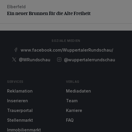
Elberfeld
Ein neuer Brunnen für die Alte Freiheit
Ein neuer Brunnen für die Alte Freiheit
SOZIALE MEDIEN
www.facebook.com/WuppertalerRundschau/
@WRundschau
@wuppertalerrundschau
SERVICES
VERLAG
Reklamation
Mediadaten
Inserieren
Team
Trauerportal
Karriere
Stellenmarkt
FAQ
Immobilienmarkt