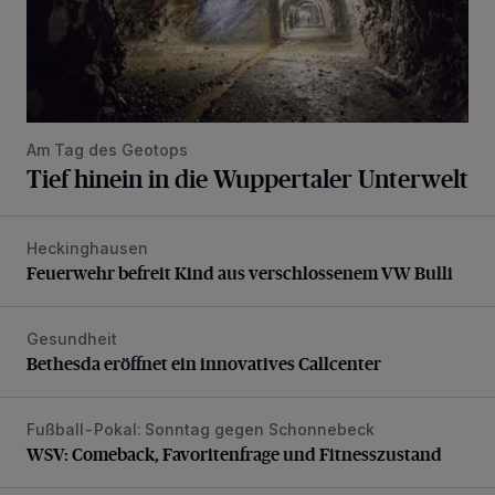
Am Tag des Geotops
Tief hinein in die Wuppertaler Unterwelt
Heckinghausen
Feuerwehr befreit Kind aus verschlossenem VW Bulli
Feuerwehr befreit Kind aus verschlossenem VW Bulli
Gesundheit
Bethesda eröffnet ein innovatives Callcenter
Bethesda eröffnet ein innovatives Callcenter
Fußball-Pokal: Sonntag gegen Schonnebeck
WSV: Comeback, Favoritenfrage und Fitnesszustand
WSV: Comeback, Favoritenfrage und Fitnesszustand