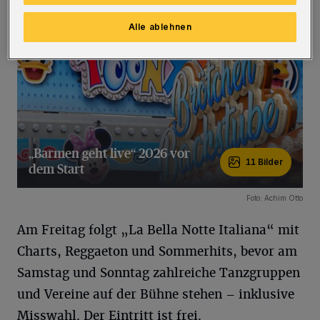
Alle ablehnen
„Barmen geht live“ 2026 vor
11 Bilder
dem Start
11 Bilder
Foto: Achim Otto
Am Freitag folgt „La Bella Notte Italiana“ mit
Charts, Reggaeton und Sommerhits, bevor am
Samstag und Sonntag zahlreiche Tanzgruppen
und Vereine auf der Bühne stehen – inklusive
Misswahl. Der Eintritt ist frei.