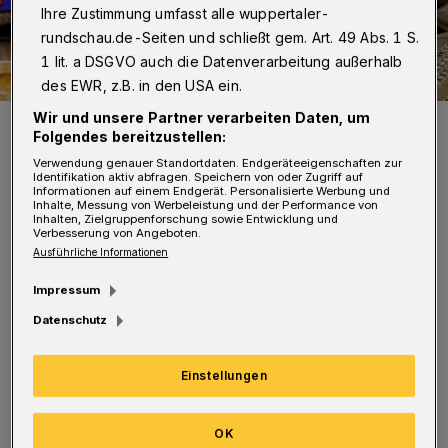
Ihre Zustimmung umfasst alle wuppertaler-
rundschau.de-Seiten und schließt gem. Art. 49 Abs. 1 S.
1 lit. a DSGVO auch die Datenverarbeitung außerhalb
des EWR, z.B. in den USA ein.
Wir und unsere Partner verarbeiten Daten, um
Alles ist bereit.
Folgendes bereitzustellen:
Foto: Achim Otto
Verwendung genauer Standortdaten. Endgeräteeigenschaften zur
Identifikation aktiv abfragen. Speichern von oder Zugriff auf
Informationen auf einem Endgerät. Personalisierte Werbung und
Inhalte, Messung von Werbeleistung und der Performance von
Inhalten, Zielgruppenforschung sowie Entwicklung und
Verbesserung von Angeboten.
Ausführliche Informationen
Das Programm bietet Livemusik, Tanzshows,
Impressum
Streetfood, Cocktails und Fahrgeschäfte. Zum
Datenschutz
Auftakt am Donnerstag steigt eine
Vatertagsparty mit Schlager- und Mallorca-
Einstellungen
Hits – unter anderem von Sarina Funke, Marc
Koch und Phillip Engel.
(Bilder)
OK