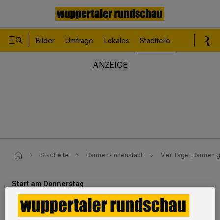
Bilder
Umfrage
Lokales
Stadtteile
Sport
Le
Stadtteile
Barmen-Innenstadt
Vier Tage „Barmen g
Start am Donnerstag
„Barmen geht live“ – vier Tage