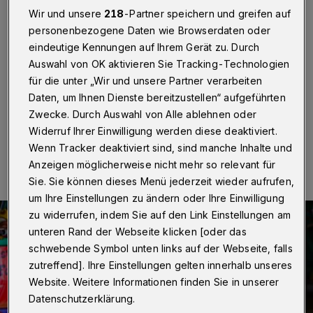
lang in der City
Wir und unsere
218
-Partner speichern und greifen auf
personenbezogene Daten wie Browserdaten oder
Wuppertal
·
Von Christi Himmelfahrt (Vatertag) bis
eindeutige Kennungen auf Ihrem Gerät zu. Durch
Sonntag (14. bis 17. Mai) heißt es in Wuppertal vom
Auswahl von OK aktivieren Sie Tracking-Technologien
Alten Markt bis zur Werther Brücke wieder „Barmen
geht live“.
für die unter „Wir und unsere Partner verarbeiten
Daten, um Ihnen Dienste bereitzustellen“ aufgeführten
Zwecke. Durch Auswahl von Alle ablehnen oder
Widerruf Ihrer Einwilligung werden diese deaktiviert.
13.05.2026 , 21:00 Uhr
Eine Minute Lesezeit
Wenn Tracker deaktiviert sind, sind manche Inhalte und
Anzeigen möglicherweise nicht mehr so relevant für
Sie. Sie können dieses Menü jederzeit wieder aufrufen,
um Ihre Einstellungen zu ändern oder Ihre Einwilligung
zu widerrufen, indem Sie auf den Link Einstellungen am
unteren Rand der Webseite klicken [oder das
schwebende Symbol unten links auf der Webseite, falls
zutreffend]. Ihre Einstellungen gelten innerhalb unseres
Website. Weitere Informationen finden Sie in unserer
Datenschutzerklärung.