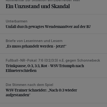
Ein Unzustand und Skandal
Unterbarmen
Unfall durch gewagtes Wendemanöver auf der B7
Unfall durch gewagtes Wendemanöver auf der B7
Briefe von Leserinnen und Lesern
„Es muss gehandelt werden – jetzt!“
„Es muss gehandelt werden – jetzt!“
Fußball-NR-Pokal: 7:6 (0:2/3:3) n.E. gegen Schonnebeck
Trinkpause, 0:3, 3:3, Rot – WSV-Triumph nach Elfmetersc
Trinkpause, 0:3, 3:3, Rot – WSV-Triumph nach
Elfmeterschießen
Die Stimmen nach dem Spiel
WSV-Trainer Schneider: „Nach 0:3 wieder aufgestanden“
WSV-Trainer Schneider: „Nach 0:3 wieder
aufgestanden“