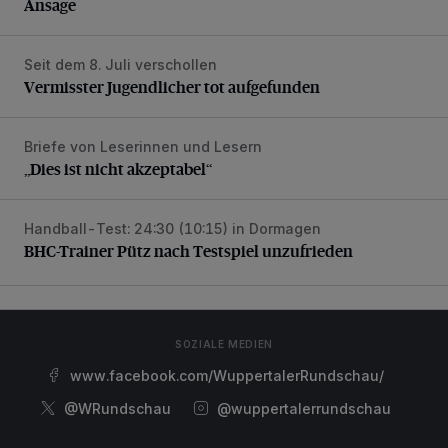
Ansage
Seit dem 8. Juli verschollen
Vermisster Jugendlicher tot aufgefunden
Vermisster Jugendlicher tot aufgefunden
Briefe von Leserinnen und Lesern
„Dies ist nicht akzeptabel“
„Dies ist nicht akzeptabel“
Handball-Test: 24:30 (10:15) in Dormagen
BHC-Trainer Pütz nach Testspiel unzufrieden
BHC-Trainer Pütz nach Testspiel unzufrieden
SOZIALE MEDIEN
www.facebook.com/WuppertalerRundschau/
@WRundschau
@wuppertalerrundschau