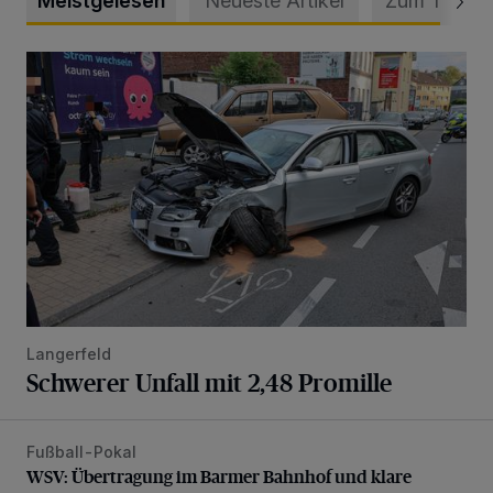
Meistgelesen
Neueste Artikel
Zum Thema
Schwerer Unfall mit 2,48 Promille
Langerfeld
Schwerer Unfall mit 2,48 Promille
Fußball-Pokal
WSV: Übertragung im Barmer Bahnhof und klare Ansage
WSV: Übertragung im Barmer Bahnhof und klare