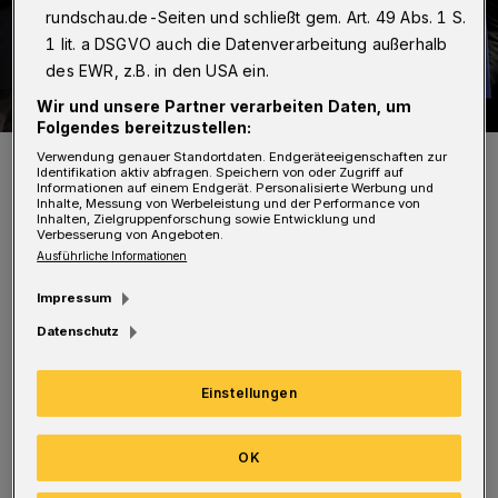
rundschau.de-Seiten und schließt gem. Art. 49 Abs. 1 S.
1 lit. a DSGVO auch die Datenverarbeitung außerhalb
des EWR, z.B. in den USA ein.
Wir und unsere Partner verarbeiten Daten, um
Folgendes bereitzustellen:
Die feierliche Übergabe.
Verwendung genauer Standortdaten. Endgeräteeigenschaften zur
Identifikation aktiv abfragen. Speichern von oder Zugriff auf
Foto: SHK-Innung
Informationen auf einem Endgerät. Personalisierte Werbung und
Inhalte, Messung von Werbeleistung und der Performance von
Inhalten, Zielgruppenforschung sowie Entwicklung und
Verbesserung von Angeboten.
Ausführliche Informationen
Impressum
Zahlreiche Mitglieder folgten der Einladung,
Datenschutz
um gemeinsam auf das erfolgreiche Jahr 2025
zurückzublicken, zentrale Themen der
Einstellungen
Branche zu besprechen und langjährig der
Innung angehörende Betriebe zu ehren.
OK