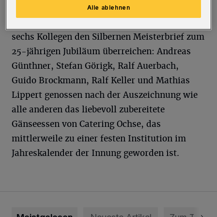
Dabei konnten Obermeister Frank Karuc und
Alle ablehnen
sein Stellvertreter Holger Dahlmann gleich
sechs Kollegen den Silbernen Meisterbrief zum
25-jährigen Jubiläum überreichen: Andreas
Günthner, Stefan Görigk, Ralf Auerbach,
Guido Brockmann, Ralf Keller und Mathias
Lippert genossen nach der Auszeichnung wie
alle anderen das liebevoll zubereitete
Gänseessen von Catering Ochse, das
mittlerweile zu einer festen Institution im
Jahreskalender der Innung geworden ist.