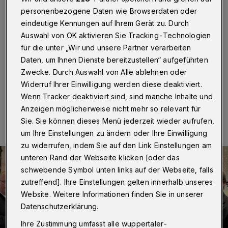
leckere Gänse
personenbezogene Daten wie Browserdaten oder
eindeutige Kennungen auf Ihrem Gerät zu. Durch
Wuppertal
·
Im festlichen Rahmen des schon
Auswahl von OK aktivieren Sie Tracking-Technologien
traditionellen Gänseessens im „Haus Marianne“ fand
die dritte Versammlung der Wuppertaler Innung für
für die unter „Wir und unsere Partner verarbeiten
Sanitär- und Heizungstechnik statt.
Daten, um Ihnen Dienste bereitzustellen“ aufgeführten
Zwecke. Durch Auswahl von Alle ablehnen oder
Widerruf Ihrer Einwilligung werden diese deaktiviert.
Wenn Tracker deaktiviert sind, sind manche Inhalte und
29.11.2025 , 10:00 Uhr
Eine Minute Lesezeit
Anzeigen möglicherweise nicht mehr so relevant für
Sie. Sie können dieses Menü jederzeit wieder aufrufen,
um Ihre Einstellungen zu ändern oder Ihre Einwilligung
zu widerrufen, indem Sie auf den Link Einstellungen am
unteren Rand der Webseite klicken [oder das
schwebende Symbol unten links auf der Webseite, falls
zutreffend]. Ihre Einstellungen gelten innerhalb unseres
Website. Weitere Informationen finden Sie in unserer
Datenschutzerklärung.
Ihre Zustimmung umfasst alle wuppertaler-