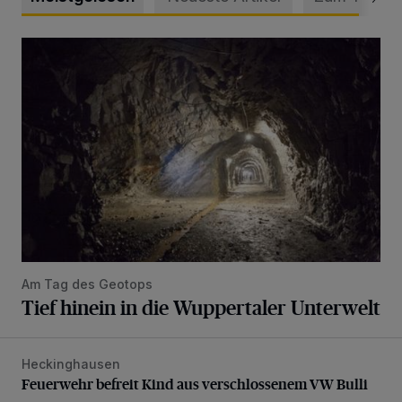
Tief hinein in die Wuppertaler Unterwelt
Am Tag des Geotops
Tief hinein in die Wuppertaler Unterwelt
Heckinghausen
Feuerwehr befreit Kind aus verschlossenem VW Bulli
Feuerwehr befreit Kind aus verschlossenem VW Bulli