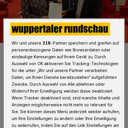
Wir und unsere
218
-Partner speichern und greifen auf
Die Beteiligten mit dem Vertragswerk in der Concordia.
personenbezogene Daten wie Browserdaten oder
Foto: Christoph Petersen
eindeutige Kennungen auf Ihrem Gerät zu. Durch
Auswahl von OK aktivieren Sie Tracking-Technologien
für die unter „Wir und unsere Partner verarbeiten
Daten, um Ihnen Dienste bereitzustellen“ aufgeführten
Zwecke. Durch Auswahl von Alle ablehnen oder
D
Widerruf Ihrer Einwilligung werden diese deaktiviert.
ie Zusammenarbeit zwischen der Stadt
Wenn Tracker deaktiviert sind, sind manche Inhalte und
Wuppertal und der ISG Barmen für die
Anzeigen möglicherweise nicht mehr so relevant für
Jahre 2026 bis 2028 wird in einem Vertrag
Sie. Sie können dieses Menü jederzeit wieder aufrufen,
geregelt, der am Dienstag (25. November
um Ihre Einstellungen zu ändern oder Ihre Einwilligung
zu widerrufen, indem Sie auf den Link Einstellungen am
2025) in der Concordia vom ISG-Vorsitzenden