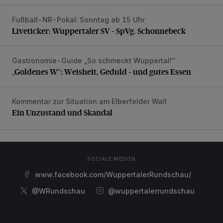
Fußball-NR-Pokal: Sonntag ab 15 Uhr
Liveticker: Wuppertaler SV – SpVg. Schonnebeck
Liveticker: Wuppertaler SV – SpVg. Schonnebeck
Gastronomie-Guide „So schmeckt Wuppertal!“
„Goldenes W“: Weisheit, Geduld – und gutes Essen
„Goldenes W“: Weisheit, Geduld – und gutes Essen
Kommentar zur Situation am Elberfelder Wall
Ein Unzustand und Skandal
Ein Unzustand und Skandal
SOZIALE MEDIEN
www.facebook.com/WuppertalerRundschau/
@WRundschau
@wuppertalerrundschau