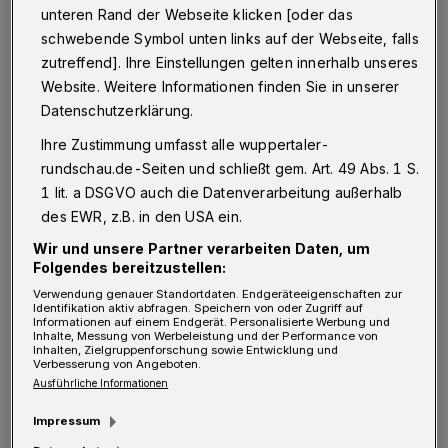
unteren Rand der Webseite klicken [oder das
Mathias Wewer unterzeichnet wurde. Neben
schwebende Symbol unten links auf der Webseite, falls
städtischen Ressortleitern und Vertretern der
zutreffend]. Ihre Einstellungen gelten innerhalb unseres
ISG nahm auch Oberbürgermeisterin Miriam
Website. Weitere Informationen finden Sie in unserer
Datenschutzerklärung.
Scherff teil.
Ihre Zustimmung umfasst alle wuppertaler-
Die Hauseigentümerinnen und -eigentümer
rundschau.de-Seiten und schließt gem. Art. 49 Abs. 1 S.
1 lit. a DSGVO auch die Datenverarbeitung außerhalb
stellen die Mittel erneut für drei Jahre zur
des EWR, z.B. in den USA ein.
Verfügung stellen. Am Ende der vierten
Wir und unsere Partner verarbeiten Daten, um
Laufzeit haben sie nach eigenen Angaben „im
Folgendes bereitzustellen:
Zeitraum von 16 Jahren private Mittel in Höhe
Verwendung genauer Standortdaten. Endgeräteeigenschaften zur
Identifikation aktiv abfragen. Speichern von oder Zugriff auf
von gut 3,4 Millionen investiert“ haben, um
Informationen auf einem Endgerät. Personalisierte Werbung und
Inhalte, Messung von Werbeleistung und der Performance von
den Standort Barmen zu attraktivieren. Hinzu
Inhalten, Zielgruppenforschung sowie Entwicklung und
Verbesserung von Angeboten.
kommen mehrere 100.000 Euro akquirierter
Ausführliche Informationen
Fördermittel für Einzelprojekte. Die ISG
Impressum
Barmen wird unter anderem unterstützt von