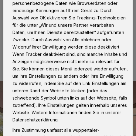
Barmen
personenbezogene Daten wie Browserdaten oder
eindeutige Kennungen auf Ihrem Gerät zu. Durch
Wuppertal
·
Am Wuppertaler Rathaus in Barmen sind
Auswahl von OK aktivieren Sie Tracking-Technologien
zehn neue Radbügel installiert worden. Dafür wurden
für die unter „Wir und unsere Partner verarbeiten
drei Auto-Parkplätze genutzt.
Daten, um Ihnen Dienste bereitzustellen“ aufgeführten
Zwecke. Durch Auswahl von Alle ablehnen oder
Widerruf Ihrer Einwilligung werden diese deaktiviert.
19.11.2025 , 17:18 Uhr
Eine Minute Lesezeit
Wenn Tracker deaktiviert sind, sind manche Inhalte und
Anzeigen möglicherweise nicht mehr so relevant für
Sie. Sie können dieses Menü jederzeit wieder aufrufen,
um Ihre Einstellungen zu ändern oder Ihre Einwilligung
zu widerrufen, indem Sie auf den Link Einstellungen am
unteren Rand der Webseite klicken [oder das
schwebende Symbol unten links auf der Webseite, falls
zutreffend]. Ihre Einstellungen gelten innerhalb unseres
Website. Weitere Informationen finden Sie in unserer
Datenschutzerklärung.
Ihre Zustimmung umfasst alle wuppertaler-