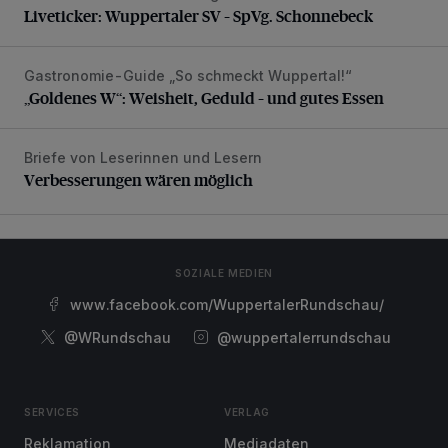
Liveticker: Wuppertaler SV – SpVg. Schonnebeck
Gastronomie-Guide „So schmeckt Wuppertal!“
„Goldenes W“: Weisheit, Geduld – und gutes Essen
„Goldenes W“: Weisheit, Geduld – und gutes Essen
Briefe von Leserinnen und Lesern
Verbesserungen wären möglich
Verbesserungen wären möglich
SOZIALE MEDIEN
www.facebook.com/WuppertalerRundschau/
@WRundschau
@wuppertalerrundschau
SERVICES
VERLAG
Reklamation
Mediadaten