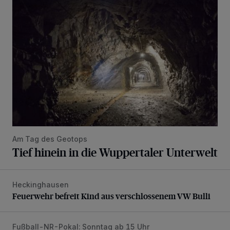
Tief hinein in die Wuppertaler Unterwelt
Am Tag des Geotops
Tief hinein in die Wuppertaler Unterwelt
Heckinghausen
Feuerwehr befreit Kind aus verschlossenem VW Bulli
Feuerwehr befreit Kind aus verschlossenem VW Bulli
Fußball-NR-Pokal: Sonntag ab 15 Uhr
Liveticker: Wuppertaler SV – SpVg. Schonnebeck